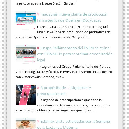
la psicoterapeuta Lizette Bretón García...
Inauguran nueva planta de producción
farmacéutica de Opella en Ocoyoacac
La Secretaría de Desarrollo Económico inauguró
una nueva línea de producción de probióticos de
la empresa Opella en el municipio de Ocoyoaca...
Grupo Parlamentario del PVEM se reúne
con CONAGUA para coordinar armonización
legal
Integrantes del Grupo Parlamentario del Partido
Verde Ecologista de México (GP PVEM) sostuvieron un encuentro
con Óscar Zavala Gamboa, sub...
A propósito de… ¡Urgencias y
preocupaciones!
La agenda de preocupaciones que tiene la
ciudadanía, no toman vacaciones, los habitantes
en el Estado de México tienen urgencias que no em...
Edomex alista actividades por la Semana
de la Lactancia Materna