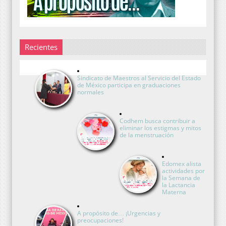
Recientes
Sindicato de Maestros al Servicio del Estado
de México participa en graduaciones
normales
Codhem busca contribuir a
eliminar los estigmas y mitos
de la menstruación
Edomex alista
actividades por
la Semana de
la Lactancia
Materna
A propósito de… ¡Urgencias y
preocupaciones!