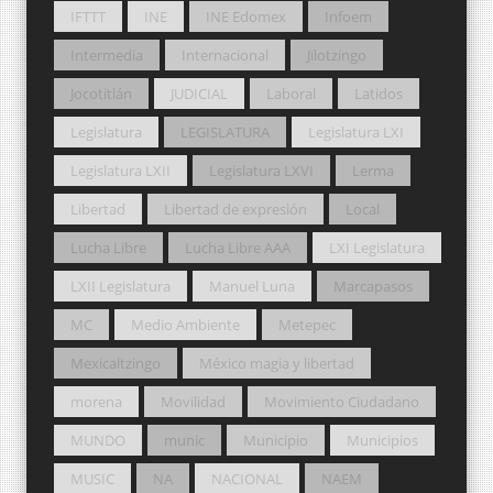
IFTTT
INE
INE Edomex
Infoem
Intermedia
Internacional
Jilotzingo
Jocotitlán
JUDICIAL
Laboral
Latidos
Legislatura
LEGISLATURA
Legislatura LXI
Legislatura LXII
Legislatura LXVI
Lerma
Libertad
Libertad de expresión
Local
Lucha Libre
Lucha Libre AAA
LXI Legislatura
LXII Legislatura
Manuel Luna
Marcapasos
MC
Medio Ambiente
Metepec
Mexicaltzingo
México magia y libertad
morena
Movilidad
Movimiento Ciudadano
MUNDO
munic
Municipio
Municipios
MUSIC
NA
NACIONAL
NAEM