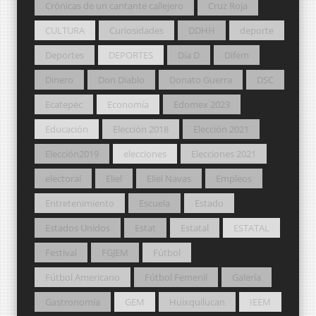
Crónicas de un cantante callejero
Cruz Roja
CULTURA
Curiosidades
DDHH
deporte
Deportes
DEPORTES
Día D
Difem
Dinero
Don Diablo
Donato Guerra
DSC
Ecatepec
Economía
Edomex 2023
Educación
Elección 2018
Elección 2021
Elección2019
elecciones
Elecciones 2021
electoral
Eliel
Eliel Navas
Empleos
Entretenimiento
Escuela
Estado
Estados Unidos
Estat
Estatal
ESTATAL
Festival
FGJEM
Fútbol
Fútbol Americano
Fútbol Femenil
Galería
Gastronomía
GEM
Huixquilucan
IEEM