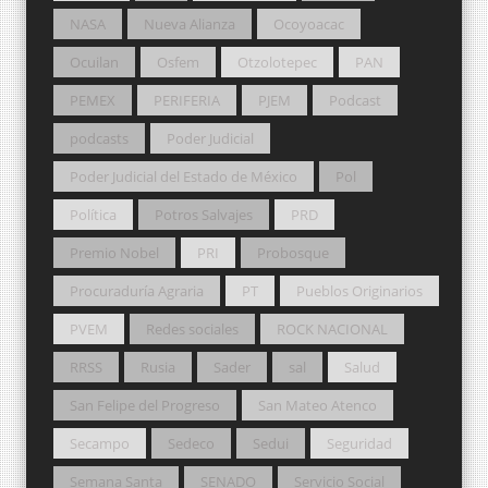
NASA
Nueva Alianza
Ocoyoacac
Ocuilan
Osfem
Otzolotepec
PAN
PEMEX
PERIFERIA
PJEM
Podcast
podcasts
Poder Judicial
Poder Judicial del Estado de México
Pol
Política
Potros Salvajes
PRD
Premio Nobel
PRI
Probosque
Procuraduría Agraria
PT
Pueblos Originarios
PVEM
Redes sociales
ROCK NACIONAL
RRSS
Rusia
Sader
sal
Salud
San Felipe del Progreso
San Mateo Atenco
Secampo
Sedeco
Sedui
Seguridad
Semana Santa
SENADO
Servicio Social