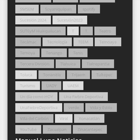
SMSEM
Soyaniquilpan
spotify
Sucesión 2024
Sucesión2023
SUTEyM Huixquilucan
T
T.
Teatro
Tecámac
Tecnología
TEEM
Temoaya
Temoya
Tenango
Tenis
Tercera División
Tlahuica
Tlalnepantla
Toluca
Tonanitla
Trijaem
Tultepec
Turismo
UADY
UAEM
Un día como HOY
Una Fiebre Deportiva
UnaFiebreDeportiva
verde
Vida y Estilo
Villa del Carbón
Viral
Xonacatlán
YouTube
Zacualpan
Zinacantepec