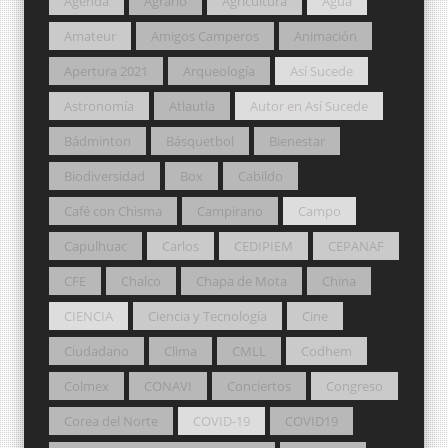
Agenda
Agrario
Agricultura
Agua
Amateur
Amigos Camperos
Animación
Apertura 2021
Arqueología
Así Sucede
Astronomía
Atlautla
Autor en Así Sucede
Bádminton
Básquetbol
Bienestar
Biodiversidad
Box
Cabildo
Café con Chisma
Campirano
Campo
Capulhuac
Carlos
CEDIPIEM
CEPANAF
CFE
Chalco
Chapa de Mota
China
CIENCIA
Ciencia y Tecnología
Cine
Ciudadano
Clima
CMLL
Codhem
Colmex
CONAVI
Conciertos
Congreso
Corea del Norte
COVID-19
COVID19