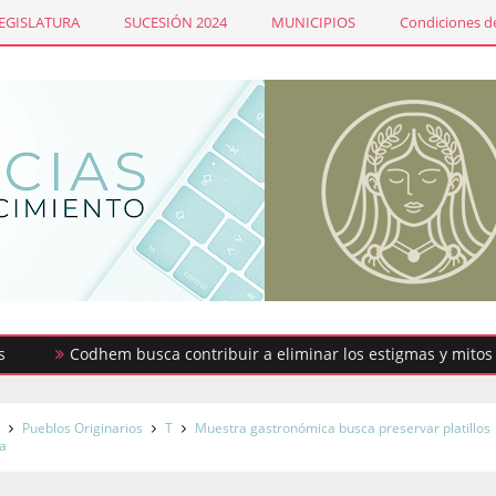
LEGISLATURA
SUCESIÓN 2024
MUNICIPIOS
Condiciones de
Codhem busca contribuir a eliminar los estigmas y mitos de la 
s
Pueblos Originarios
T
Muestra gastronómica busca preservar platillos
ya