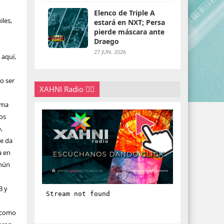
Elenco de Triple A
iles,
estará en NXT; Persa
pierde máscara ante
Draego
27 JUN. 2026
 aquí,
o ser
XAHNI Radio 👇🏽
ama
os
,
se da
a en
omún
3 y
s como