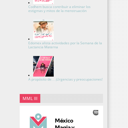
Codhem busca contribuir a eliminar los
estigmas y mitos de la menstruación
Edomex alista actividades por la Semana de la
Lactancia Materna
A propósito de… ¡Urgencias y preocupaciones!
MML III