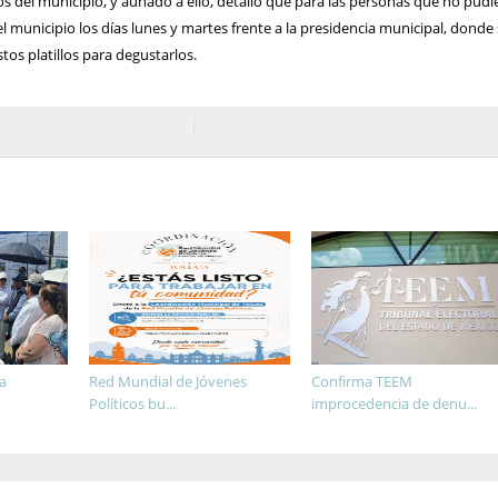
vos del municipio, y aunado a ello, detalló que para las personas que no pud
 el municipio los días lunes y martes frente a la presidencia municipal, donde
os platillos para degustarlos.
a
Red Mundial de Jóvenes
Confirma TEEM
Políticos bu...
improcedencia de denu...