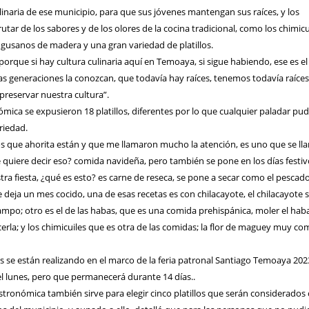
ulinaria de ese municipio, para que sus jóvenes mantengan sus raíces, y los
utar de los sabores y de los olores de la cocina tradicional, como los chimicu
 gusanos de madera y una gran variedad de platillos.
rque si hay cultura culinaria aquí en Temoaya, si sigue habiendo, ese es el
as generaciones la conozcan, que todavía hay raíces, tenemos todavía raíces
 preservar nuestra cultura”.
mica se expusieron 18 platillos, diferentes por lo que cualquier paladar pud
riedad.
tillos que ahorita están y que me llamaron mucho la atención, es uno que se ll
 quiere decir eso? comida navideña, pero también se pone en los días festiv
a fiesta, ¿qué es esto? es carne de reseca, se pone a secar como el pescado
 deja un mes cocido, una de esas recetas es con chilacayote, el chilacayote 
 campo; otro es el de las habas, que es una comida prehispánica, moler el hab
acerla; y los chimicuiles que es otra de las comidas; la flor de maguey muy c
es se están realizando en el marco de la feria patronal Santiago Temoaya 202
l lunes, pero que permanecerá durante 14 días..
tronómica también sirve para elegir cinco platillos que serán considerado