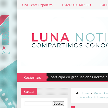
Una Fiebre Deportiva
ESTADO DE MÉXICO
LXI 
io del Estado de México participa en graduaciones normales
Recientes
Buscar
Home
Municipio
tradicionales de Temoa