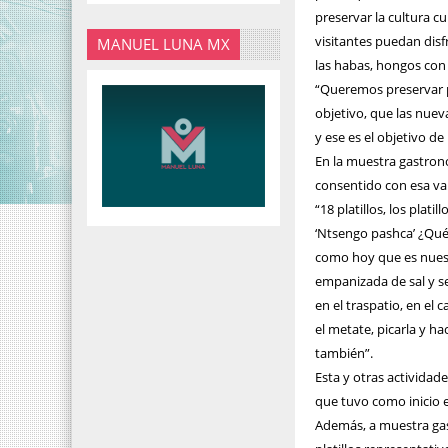
preservar la cultura c
visitantes puedan disfr
MANUEL LUNA MX
las habas, hongos con
“Queremos preservar po
objetivo, que las nuev
y ese es el objetivo de
En la muestra gastronó
consentido con esa va
“18 platillos, los pla
‘Ntsengo pashca’ ¿Qué
como hoy que es nuestr
empanizada de sal y se
en el traspatio, en el
el metate, picarla y h
también”.
Esta y otras actividad
que tuvo como inicio e
Además, a muestra gas