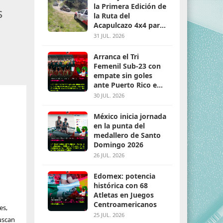
la Primera Edición de
s
la Ruta del
Acapulcazo 4x4 para
parejas
31 JUL. 2026
Arranca el Tri
Femenil Sub-23 con
empate sin goles
ante Puerto Rico en
Santo Domingo 2026
30 JUL. 2026
México inicia jornada
en la punta del
medallero de Santo
Domingo 2026
26 JUL. 2026
Edomex: potencia
histórica con 68
Atletas en Juegos
Centroamericanos
es,
25 JUL. 2026
uscan