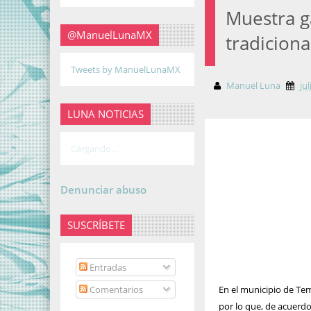
Muestra g
@ManuelLunaMX
tradicion
Tweets by ManuelLunaMX
Manuel Luna
ju
LUNA NOTICIAS
Cargando...
Denunciar abuso
SUSCRÍBETE
Entradas
Comentarios
En el municipio de Tem
por lo que, de acuerd