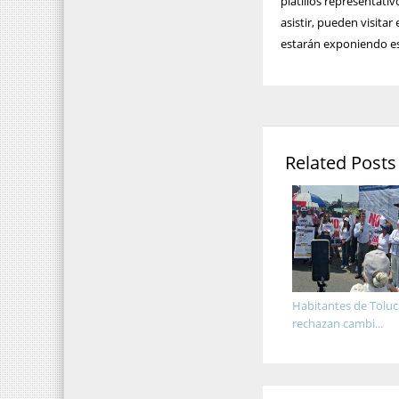
platillos representati
asistir, pueden visitar
estarán exponiendo est
Related Posts
Habitantes de Toluc
rechazan cambi...