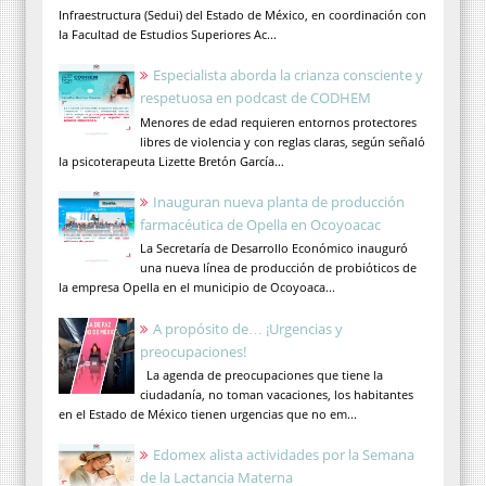
Infraestructura (Sedui) del Estado de México, en coordinación con
la Facultad de Estudios Superiores Ac...
Especialista aborda la crianza consciente y
respetuosa en podcast de CODHEM
Menores de edad requieren entornos protectores
libres de violencia y con reglas claras, según señaló
la psicoterapeuta Lizette Bretón García...
Inauguran nueva planta de producción
farmacéutica de Opella en Ocoyoacac
La Secretaría de Desarrollo Económico inauguró
una nueva línea de producción de probióticos de
la empresa Opella en el municipio de Ocoyoaca...
A propósito de… ¡Urgencias y
preocupaciones!
La agenda de preocupaciones que tiene la
ciudadanía, no toman vacaciones, los habitantes
en el Estado de México tienen urgencias que no em...
Edomex alista actividades por la Semana
de la Lactancia Materna