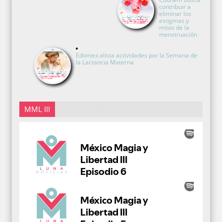
contribuir a
eliminar los
estigmas y
mitos de la
menstruación
Edomex alista actividades por la Semana de
la Lactancia Materna
MML III