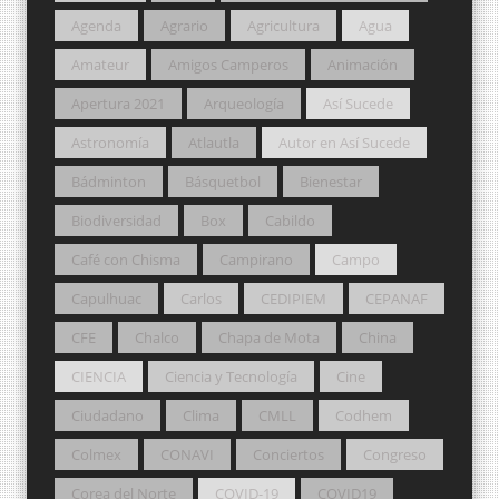
Agenda
Agrario
Agricultura
Agua
Amateur
Amigos Camperos
Animación
Apertura 2021
Arqueología
Así Sucede
Astronomía
Atlautla
Autor en Así Sucede
Bádminton
Básquetbol
Bienestar
Biodiversidad
Box
Cabildo
Café con Chisma
Campirano
Campo
Capulhuac
Carlos
CEDIPIEM
CEPANAF
CFE
Chalco
Chapa de Mota
China
CIENCIA
Ciencia y Tecnología
Cine
Ciudadano
Clima
CMLL
Codhem
Colmex
CONAVI
Conciertos
Congreso
Corea del Norte
COVID-19
COVID19