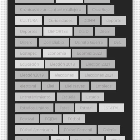
Crónicas de un cantante callejero
Cruz Roja
CULTURA
Curiosidades
DDHH
deporte
Deportes
DEPORTES
Día D
Difem
Dinero
Don Diablo
Donato Guerra
DSC
Ecatepec
Economía
Edomex 2023
Educación
Elección 2018
Elección 2021
Elección2019
elecciones
Elecciones 2021
electoral
Eliel
Eliel Navas
Empleos
Entretenimiento
Escuela
Estado
Estados Unidos
Estat
Estatal
ESTATAL
Festival
FGJEM
Fútbol
Fútbol Americano
Fútbol Femenil
Galería