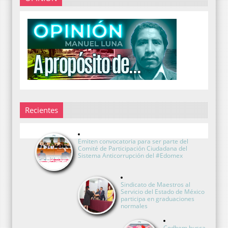
Recientes
Emiten convocatoria para ser parte del
Comité de Participación Ciudadana del
Sistema Anticorrupción del #Edomex
Sindicato de Maestros al
Servicio del Estado de México
participa en graduaciones
normales
Codhem busca