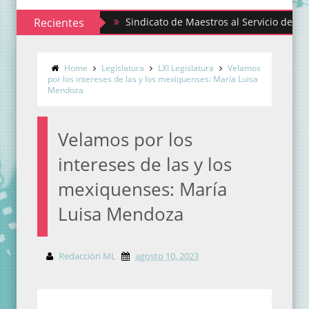
Recientes
Sindicato de Maestros al Servicio del Estado de
Home
Legislatura
LXI Legislatura
Velamos
por los intereses de las y los mexiquenses: María Luisa
Mendoza
Velamos por los
intereses de las y los
mexiquenses: María
Luisa Mendoza
Redacción ML
agosto 10, 2023