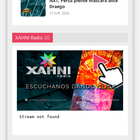
NXT; Persa pierde máscara ante
Draego
27 JUN. 2026
XAHNI Radio 👇🏽