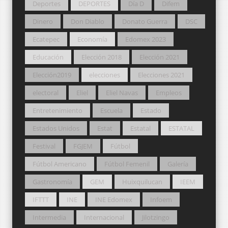
Deportes
DEPORTES
Día D
Difem
Dinero
Don Diablo
Donato Guerra
DSC
Ecatepec
Economía
Edomex 2023
Educación
Elección 2018
Elección 2021
Elección2019
elecciones
Elecciones 2021
electoral
Eliel
Eliel Navas
Empleos
Entretenimiento
Escuela
Estado
Estados Unidos
Estat
Estatal
ESTATAL
Festival
FGJEM
Fútbol
Fútbol Americano
Fútbol Femenil
Galería
Gastronomía
GEM
Huixquilucan
IEEM
IFTTT
INE
INE Edomex
Infoem
Intermedia
Internacional
Jilotzingo