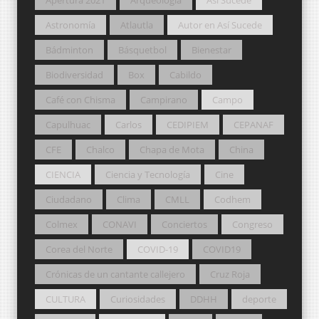
Apertura 2021
Arqueología
Así Sucede
Astronomía
Atlautla
Autor en Así Sucede
Bádminton
Básquetbol
Bienestar
Biodiversidad
Box
Cabildo
Café con Chisma
Campirano
Campo
Capulhuac
Carlos
CEDIPIEM
CEPANAF
CFE
Chalco
Chapa de Mota
China
CIENCIA
Ciencia y Tecnología
Cine
Ciudadano
Clima
CMLL
Codhem
Colmex
CONAVI
Conciertos
Congreso
Corea del Norte
COVID-19
COVID19
Crónicas de un cantante callejero
Cruz Roja
CULTURA
Curiosidades
DDHH
deporte