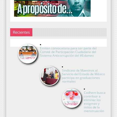
Recientes
Emiten convocatoria para ser parte del
Comité de Participación Ciudadana del
Sistema Anticorrupción del #Edomex
Sindicato de Maestros al
Servicio del Estado de México
participa en graduaciones
normales
Codhem busca
contribuir a
eliminar los
estigmas y
mitos de la
menstruación