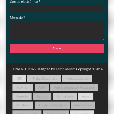
Correo electrónico
*
Mensaje
*
LUNA NOTICIAS Designed by
Templateism
Copyright © 2014
1FD
1FiebreDeportiva
A propósito de
Acolman
AEM
Agencia Espacial Mexicana
Agenda
Agrario
Agricultura
Agua
Amateur
Amigos Camperos
Animación