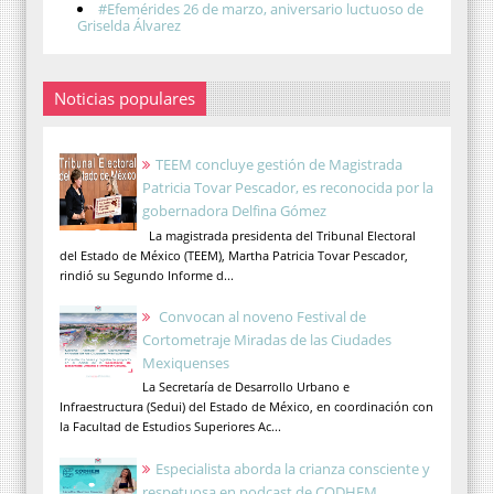
#Efemérides 26 de marzo, aniversario luctuoso de
Griselda Álvarez
Noticias populares
TEEM concluye gestión de Magistrada
Patricia Tovar Pescador, es reconocida por la
gobernadora Delfina Gómez
La magistrada presidenta del Tribunal Electoral
del Estado de México (TEEM), Martha Patricia Tovar Pescador,
rindió su Segundo Informe d...
Convocan al noveno Festival de
Cortometraje Miradas de las Ciudades
Mexiquenses
La Secretaría de Desarrollo Urbano e
Infraestructura (Sedui) del Estado de México, en coordinación con
la Facultad de Estudios Superiores Ac...
Especialista aborda la crianza consciente y
respetuosa en podcast de CODHEM