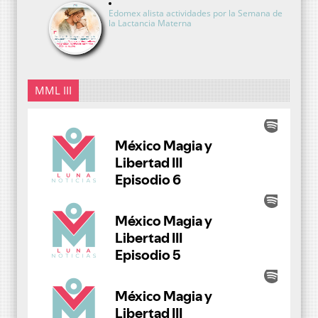
Edomex alista actividades por la Semana de
la Lactancia Materna
MML III