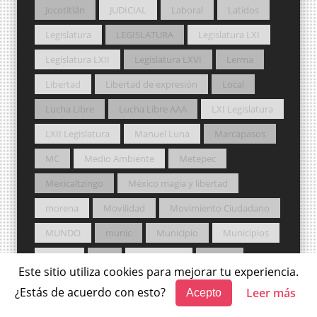
Jocotitlán
JUDICIAL
Laboral
Latidos
Legislatura
LEGISLATURA
Legislatura LXI
Legislatura LXII
Legislatura LXVI
Lerma
Libertad
Libertad de expresión
Local
Lucha Libre
Lucha Libre AAA
LXI Legislatura
LXII Legislatura
Manuel Luna
Marcapasos
MC
Medio Ambiente
Metepec
Mexicaltzingo
México magia y libertad
morena
Movilidad
Movimiento Ciudadano
MUNDO
munic
Municipio
Municipios
MUSIC
NA
NACIONAL
NAEM
Este sitio utiliza cookies para mejorar tu experiencia.
NASA
Nueva Alianza
Ocoyoacac
¿Estás de acuerdo con esto?
Leer más
Acepto
Ocuilan
Osfem
Otzolotepec
PAN