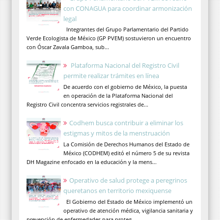
con CONAGUA para coordinar armonización
legal
Integrantes del Grupo Parlamentario del Partido
Verde Ecologista de México (GP PVEM) sostuvieron un encuentro
con Óscar Zavala Gamboa, sub...
Plataforma Nacional del Registro Civil
permite realizar trámites en línea
De acuerdo con el gobierno de México, la puesta
en operación de la Plataforma Nacional del
Registro Civil concentra servicios registrales de...
Codhem busca contribuir a eliminar los
estigmas y mitos de la menstruación
La Comisión de Derechos Humanos del Estado de
México (CODHEM) editó el número 5 de su revista
DH Magazine enfocado en la educación y la mens...
Operativo de salud protege a peregrinos
queretanos en territorio mexiquense
El Gobierno del Estado de México implementó un
operativo de atención médica, vigilancia sanitaria y
prevención de enfermedades para proteg...