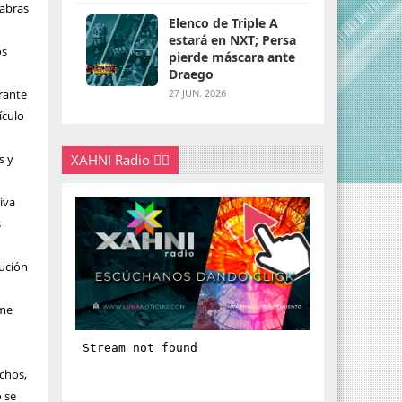
labras
Elenco de Triple A
estará en NXT; Persa
os
pierde máscara ante
Draego
rante
27 JUN. 2026
ículo
s y
XAHNI Radio 👇🏽
iva
s
cución
 me
echos,
o se