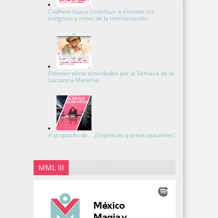
Codhem busca contribuir a eliminar los
estigmas y mitos de la menstruación
Edomex alista actividades por la Semana de la
Lactancia Materna
A propósito de… ¡Urgencias y preocupaciones!
MML III