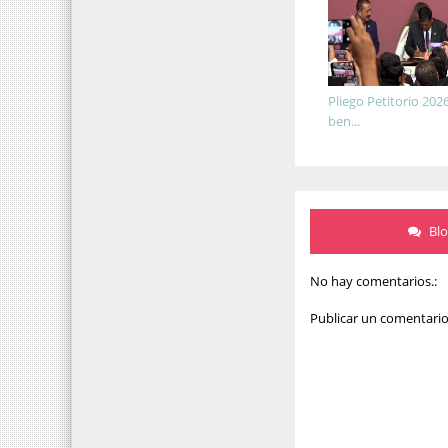
Pliego Petitorio 202
ben...
Bl
No hay comentarios.:
Publicar un comentari