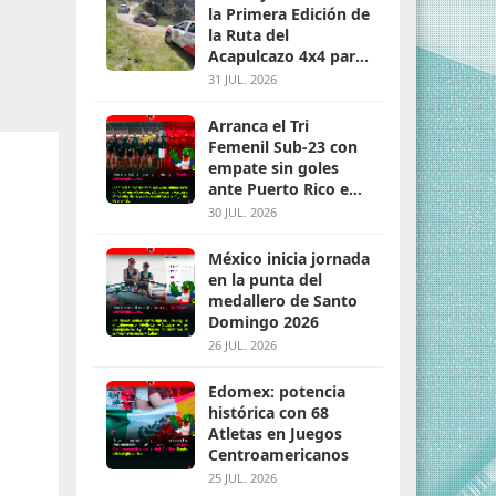
la Primera Edición de
la Ruta del
Acapulcazo 4x4 para
parejas
31 JUL. 2026
Arranca el Tri
Femenil Sub-23 con
empate sin goles
ante Puerto Rico en
Santo Domingo 2026
30 JUL. 2026
México inicia jornada
en la punta del
medallero de Santo
Domingo 2026
26 JUL. 2026
Edomex: potencia
histórica con 68
Atletas en Juegos
Centroamericanos
25 JUL. 2026