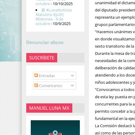
unanimidad el dictamen
octubre
- 10/10/2025
del diputado presiden
📰 #LunaNoticias
Matutino Ep29|
representa un ejemplo 
#Edomex - 9 de
octubre
- 10/9/2025
grupos parlamentarios 
“Hacemos unánimes vot
en donde visualizamos 
Denunciar abuso
sexto transitorio de 
Durante la mesa de tra
SUSCRÍBETE
necesidades de la comu
deliberación de calida
atendiendo a los docent
Entradas
niños adolescentes y 
Comentarios
“Convocamos a todos l
de esta ley puesta en p
concurrentes para la 
MANUEL LUNA MX
permito concebir a la 
fundamental en la eje
La Comisión destacó la
así como de las person