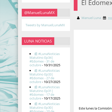
El Edomex
@ManuelLunaMX
Manuel Luna
no
Tweets by ManuelLunaMX
LUNA NOTICIAS
📰 #LunaNoticias
Matutino Ep34|
#Edomex - 31 de
octubre
- 10/31/2025
📰 #LunaNoticias
Matutino Ep33|
#Edomex - 27 de
octubre
- 10/27/2025
📰 #LunaNoticias
Matutino Ep31|
#Edomex - 17 de
octubre
- 10/17/2025
📰 #LunaNoticias
Matutino Ep30|
Este lunes la Comisió
#Edomex - 10 de