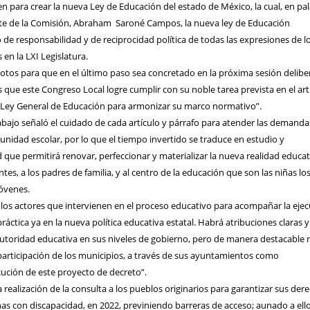
 para crear la nueva Ley de Educación del estado de México, la cual, en pa
te de la Comisión, Abraham
Saroné Campos, la nueva ley de Educación
de responsabilidad y de reciprocidad política de todas las expresiones de l
en la LXI Legislatura.
os para que en el último paso sea concretado en la próxima sesión delibe
que este Congreso Local logre cumplir con su noble tarea prevista en el art
la Ley General de Educación para armonizar su marco normativo”.
bajo señaló el cuidado de cada artículo y párrafo para atender las demanda
nidad escolar, por lo que el tiempo invertido se traduce en estudio y
d que permitirá renovar, perfeccionar y materializar la nueva realidad educat
es, a los padres de familia, y al centro de la educación que son las niñas lo
jóvenes.
os actores que intervienen en el proceso educativo para acompañar la eje
ráctica ya en la nueva política educativa estatal. Habrá atribuciones claras y
autoridad educativa en sus niveles de gobierno, pero de manera destacable
participación de los municipios, a través de sus ayuntamientos como
cución de este proyecto de decreto”.
 realización de la consulta a los pueblos originarios para garantizar sus der
as con discapacidad, en 2022, previniendo barreras de acceso; aunado a ell