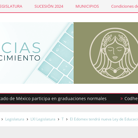
LEGISLATURA
SUCESIÓN 2024
MUNICIPIOS
Condiciones de
 México participa en graduaciones normales
Codhem busca c
Legislatura
LXI Legislatura
T
El Edomex tendrá nueva Ley de Educac