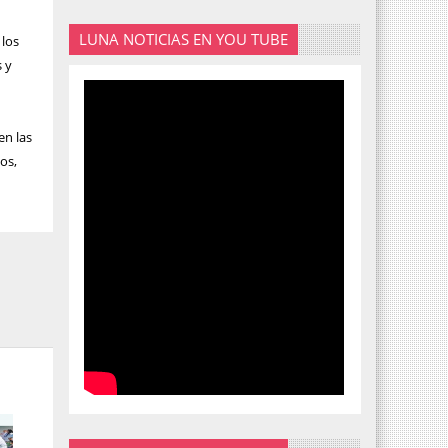
LUNA NOTICIAS EN YOU TUBE
 los
s y
en las
los,