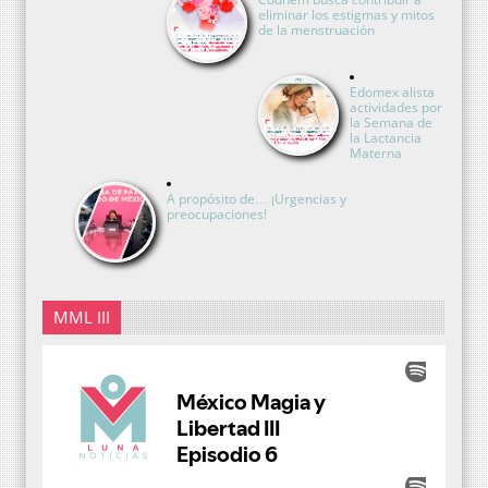
eliminar los estigmas y mitos
de la menstruación
Edomex alista
actividades por
la Semana de
la Lactancia
Materna
A propósito de… ¡Urgencias y
preocupaciones!
MML III