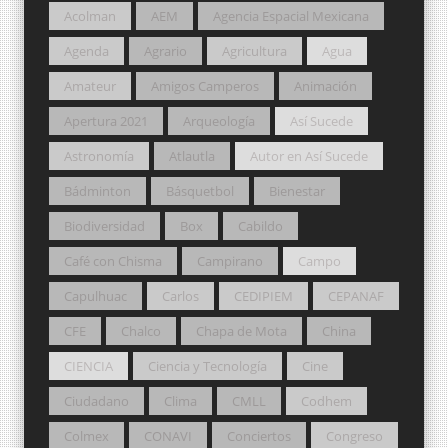
Acolman
AEM
Agencia Espacial Mexicana
Agenda
Agrario
Agricultura
Agua
Amateur
Amigos Camperos
Animación
Apertura 2021
Arqueología
Así Sucede
Astronomía
Atlautla
Autor en Así Sucede
Bádminton
Básquetbol
Bienestar
Biodiversidad
Box
Cabildo
Café con Chisma
Campirano
Campo
Capulhuac
Carlos
CEDIPIEM
CEPANAF
CFE
Chalco
Chapa de Mota
China
CIENCIA
Ciencia y Tecnología
Cine
Ciudadano
Clima
CMLL
Codhem
Colmex
CONAVI
Conciertos
Congreso