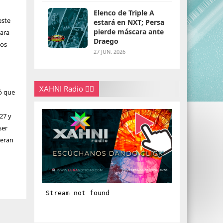
Elenco de Triple A
este
estará en NXT; Persa
pierde máscara ante
para
Draego
ios
27 JUN. 2026
XAHNI Radio 👇🏽
ró que
027 y
ser
peran
.