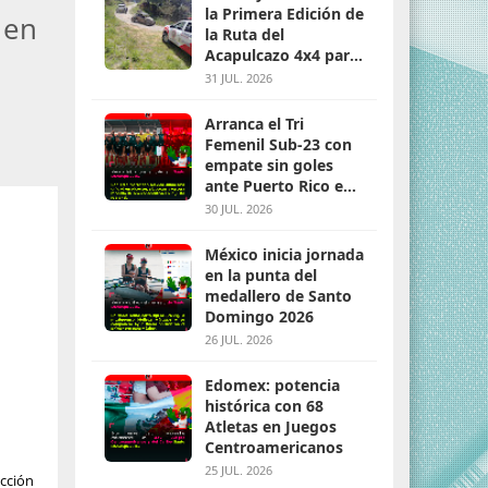
la Primera Edición de
 en
la Ruta del
Acapulcazo 4x4 para
parejas
31 JUL. 2026
Arranca el Tri
Femenil Sub-23 con
empate sin goles
ante Puerto Rico en
Santo Domingo 2026
30 JUL. 2026
México inicia jornada
en la punta del
medallero de Santo
Domingo 2026
26 JUL. 2026
Edomex: potencia
histórica con 68
Atletas en Juegos
Centroamericanos
n
25 JUL. 2026
ección