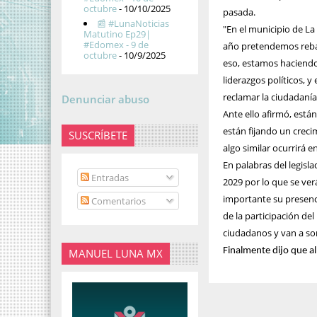
octubre
- 10/10/2025
pasada.
📰 #LunaNoticias
"En el municipio de La
Matutino Ep29|
#Edomex - 9 de
año pretendemos rebas
octubre
- 10/9/2025
eso, estamos haciendo 
liderazgos políticos, 
reclamar la ciudadanía
Denunciar abuso
Ante ello afirmó, está
están fijando un creci
SUSCRÍBETE
algo similar ocurrirá e
En palabras del legisla
Entradas
2029 por lo que se ver
importante su presenc
Comentarios
de la participación de
ciudadanos y van a sor
Finalmente dijo que al 
MANUEL LUNA MX