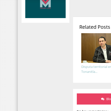
Related Posts
Disputa territorial e
Tonanitla...
Bl