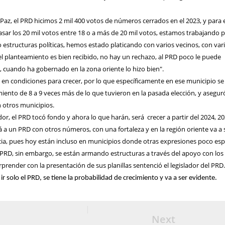
 Paz, el PRD hicimos 2 mil 400 votos de números cerrados en el 2023, y para 
ar los 20 mil votos entre 18 o a más de 20 mil votos, estamos trabajando 
estructuras políticas, hemos estado platicando con varios vecinos, con var
y el planteamiento es bien recibido, no hay un rechazo, al PRD poco le puede
, cuando ha gobernado en la zona oriente lo hizo bien".
n en condiciones para crecer, por lo que específicamente en ese municipio se
miento de 8 a 9 veces más de lo que tuvieron en la pasada elección, y asegu
n otros municipios.
dor, el PRD tocó fondo y ahora lo que harán, será crecer a partir del 2024, 2
á a un PRD con otros números, con una fortaleza y en la región oriente va a 
ia, pues hoy están incluso en municipios donde otras expresiones poco es
l PRD, sin embargo, se están armando estructuras a través del apoyo con los
prender con la presentación de sus planillas sentenció el legislador del PRD
ir solo el PRD, se tiene la probabilidad de crecimiento y va a ser evidente.
Next