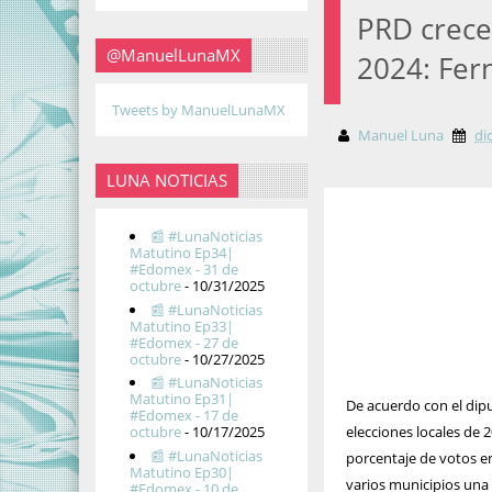
PRD crece
@ManuelLunaMX
2024: Fer
Tweets by ManuelLunaMX
Manuel Luna
di
LUNA NOTICIAS
📰 #LunaNoticias
Matutino Ep34|
#Edomex - 31 de
octubre
- 10/31/2025
📰 #LunaNoticias
Matutino Ep33|
#Edomex - 27 de
octubre
- 10/27/2025
📰 #LunaNoticias
Matutino Ep31|
De acuerdo con el dipu
#Edomex - 17 de
elecciones locales de 
octubre
- 10/17/2025
📰 #LunaNoticias
porcentaje de votos en
Matutino Ep30|
varios municipios una 
#Edomex - 10 de