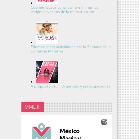
Codhem busca contribuir a eliminar los
estigmas y mitos de la menstruación
Edomex alista actividades por la Semana de la
Lactancia Materna
A propósito de… ¡Urgencias y preocupaciones!
MML III