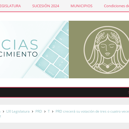
LEGISLATURA
SUCESIÓN 2024
MUNICIPIOS
Condiciones de
Sindi
a
LXI Legislatura
PRD
T
PRD crecerá su votación de tres o cuatro vec
z