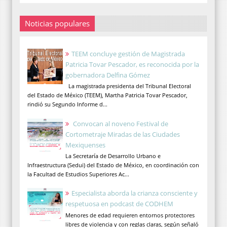
Noticias populares
TEEM concluye gestión de Magistrada
Patricia Tovar Pescador, es reconocida por la
gobernadora Delfina Gómez
La magistrada presidenta del Tribunal Electoral
del Estado de México (TEEM), Martha Patricia Tovar Pescador,
rindió su Segundo Informe d...
Convocan al noveno Festival de
Cortometraje Miradas de las Ciudades
Mexiquenses
La Secretaría de Desarrollo Urbano e
Infraestructura (Sedui) del Estado de México, en coordinación con
la Facultad de Estudios Superiores Ac...
Especialista aborda la crianza consciente y
respetuosa en podcast de CODHEM
Menores de edad requieren entornos protectores
libres de violencia y con reglas claras, según señaló