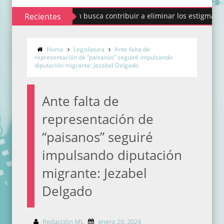
Codhem busca contribuir a eliminar los estigmas y mitos d
Recientes
Home
Legislatura
Ante falta de
representación de “paisanos” seguiré impulsando
diputación migrante: Jezabel Delgado
Ante falta de
representación de
“paisanos” seguiré
impulsando diputación
migrante: Jezabel
Delgado
Redacción ML
enero 29, 2024