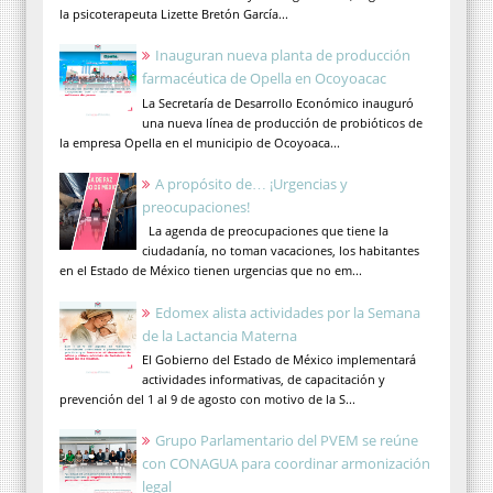
la psicoterapeuta Lizette Bretón García...
Inauguran nueva planta de producción
farmacéutica de Opella en Ocoyoacac
La Secretaría de Desarrollo Económico inauguró
una nueva línea de producción de probióticos de
la empresa Opella en el municipio de Ocoyoaca...
A propósito de… ¡Urgencias y
preocupaciones!
La agenda de preocupaciones que tiene la
ciudadanía, no toman vacaciones, los habitantes
en el Estado de México tienen urgencias que no em...
Edomex alista actividades por la Semana
de la Lactancia Materna
El Gobierno del Estado de México implementará
actividades informativas, de capacitación y
prevención del 1 al 9 de agosto con motivo de la S...
Grupo Parlamentario del PVEM se reúne
con CONAGUA para coordinar armonización
legal