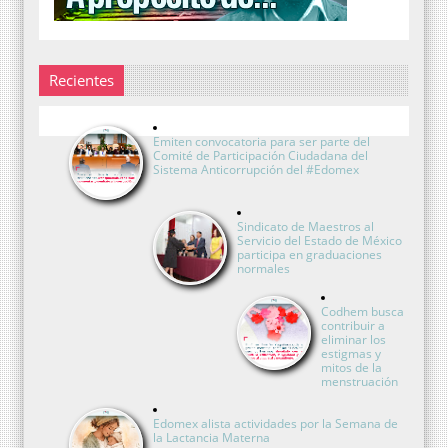
Recientes
Emiten convocatoria para ser parte del
Comité de Participación Ciudadana del
Sistema Anticorrupción del #Edomex
Sindicato de Maestros al
Servicio del Estado de México
participa en graduaciones
normales
Codhem busca
contribuir a
eliminar los
estigmas y
mitos de la
menstruación
Edomex alista actividades por la Semana de
la Lactancia Materna