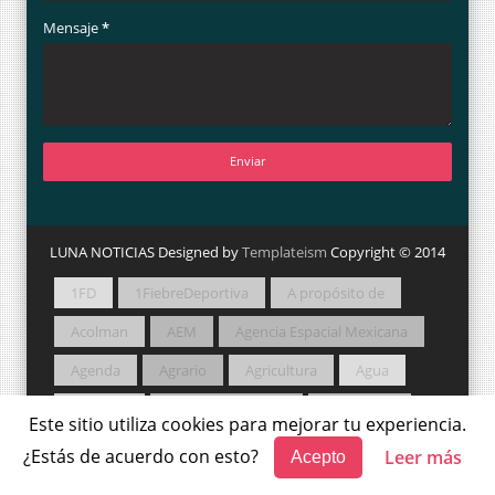
Mensaje
*
LUNA NOTICIAS Designed by
Templateism
Copyright © 2014
1FD
1FiebreDeportiva
A propósito de
Acolman
AEM
Agencia Espacial Mexicana
Agenda
Agrario
Agricultura
Agua
Amateur
Amigos Camperos
Animación
Este sitio utiliza cookies para mejorar tu experiencia.
Apertura 2021
Arqueología
Así Sucede
¿Estás de acuerdo con esto?
Leer más
Acepto
Astronomía
Atlautla
Autor en Así Sucede