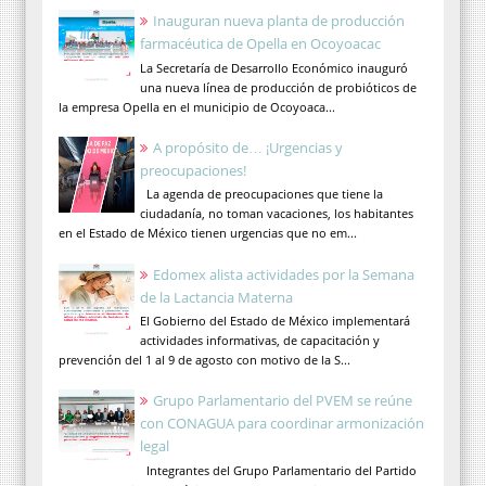
Inauguran nueva planta de producción
farmacéutica de Opella en Ocoyoacac
La Secretaría de Desarrollo Económico inauguró
una nueva línea de producción de probióticos de
la empresa Opella en el municipio de Ocoyoaca...
A propósito de… ¡Urgencias y
preocupaciones!
La agenda de preocupaciones que tiene la
ciudadanía, no toman vacaciones, los habitantes
en el Estado de México tienen urgencias que no em...
Edomex alista actividades por la Semana
de la Lactancia Materna
El Gobierno del Estado de México implementará
actividades informativas, de capacitación y
prevención del 1 al 9 de agosto con motivo de la S...
Grupo Parlamentario del PVEM se reúne
con CONAGUA para coordinar armonización
legal
Integrantes del Grupo Parlamentario del Partido