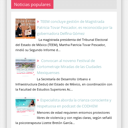
Noticias populares
TEEM concluye gestión de Magistrada
Patricia Tovar Pescador, es reconocida por la
gobernadora Delfina Gómez
La magistrada presidenta del Tribunal Electoral
del Estado de México (TEEM), Martha Patricia Tovar Pescador,
rindió su Segundo Informe d...
Convocan al noveno Festival de
Cortometraje Miradas de las Ciudades
Mexiquenses
La Secretaría de Desarrollo Urbano e
Infraestructura (Sedui) del Estado de México, en coordinación con
la Facultad de Estudios Superiores Ac...
Especialista aborda la crianza consciente y
respetuosa en podcast de CODHEM
Menores de edad requieren entornos protectores
libres de violencia y con reglas claras, según señaló
la psicoterapeuta Lizette Bretón García...