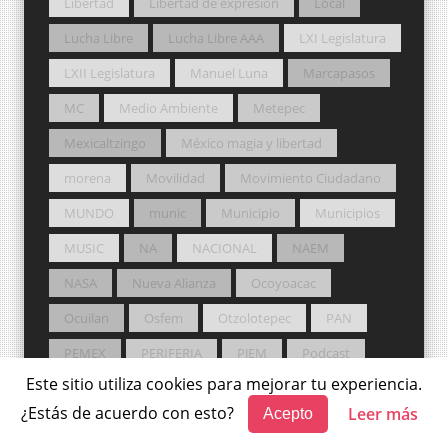
Libertad
Libertad de expresión
Local
Lucha Libre
Lucha Libre AAA
LXI Legislatura
LXII Legislatura
Manuel Luna
Marcapasos
MC
Medio Ambiente
Metepec
Mexicaltzingo
México magia y libertad
morena
Movilidad
Movimiento Ciudadano
MUNDO
munic
Municipio
Municipios
MUSIC
NA
NACIONAL
NAEM
NASA
Nueva Alianza
Ocoyoacac
Ocuilan
Osfem
Otzolotepec
PAN
PEMEX
PERIFERIA
PJEM
Podcast
Este sitio utiliza cookies para mejorar tu experiencia.
podcasts
Poder Judicial
¿Estás de acuerdo con esto?
Leer más
Acepto
Poder Judicial del Estado de México
Pol