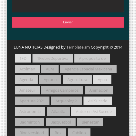
LUNA NOTICIAS Designed by
Templateism
Copyright © 2014
1FD
1FiebreDeportiva
A propósito de
Acolman
AEM
Agencia Espacial Mexicana
Agenda
Agrario
Agricultura
Agua
Amateur
Amigos Camperos
Animación
Apertura 2021
Arqueología
Así Sucede
Astronomía
Atlautla
Autor en Así Sucede
Bádminton
Básquetbol
Bienestar
Biodiversidad
Box
Cabildo