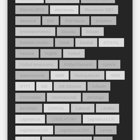
Elección2019
elecciones
Elecciones 2021
electoral
Eliel
Eliel Navas
Empleos
Entretenimiento
Escuela
Estado
Estados Unidos
Estat
Estatal
ESTATAL
Festival
FGJEM
Fútbol
Fútbol Americano
Fútbol Femenil
Galería
Gastronomía
GEM
Huixquilucan
IEEM
IFTTT
INE
INE Edomex
Infoem
Intermedia
Internacional
Jilotzingo
Jocotitlán
JUDICIAL
Laboral
Latidos
Legislatura
LEGISLATURA
Legislatura LXI
Legislatura LXII
Legislatura LXVI
Lerma