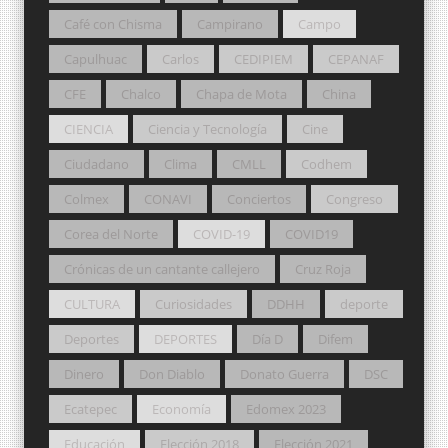
Café con Chisma
Campirano
Campo
Capulhuac
Carlos
CEDIPIEM
CEPANAF
CFE
Chalco
Chapa de Mota
China
CIENCIA
Ciencia y Tecnología
Cine
Ciudadano
Clima
CMLL
Codhem
Colmex
CONAVI
Conciertos
Congreso
Corea del Norte
COVID-19
COVID19
Crónicas de un cantante callejero
Cruz Roja
CULTURA
Curiosidades
DDHH
deporte
Deportes
DEPORTES
Día D
Difem
Dinero
Don Diablo
Donato Guerra
DSC
Ecatepec
Economía
Edomex 2023
Educación
Elección 2018
Elección 2021