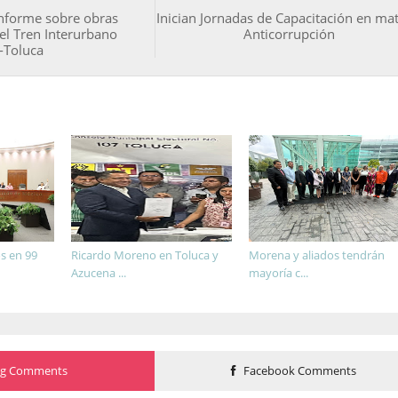
nforme sobre obras
Inician Jornadas de Capacitación en mat
l Tren Interurbano
Anticorrupción
-Toluca
s en 99
Ricardo Moreno en Toluca y
Morena y aliados tendrán
Azucena ...
mayoría c...
og Comments
Facebook Comments