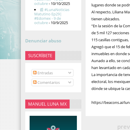
octubre
- 10/10/2025
lugares donde se podrán
📰 #LunaNoticias
Al respecto, Liliana M
Matutino Ep29|
#Edomex - 9 de
tienen ubicados.
octubre
- 10/9/2025
“En la sesión de la Co
de 5 mil 127 secciones 
115 casillas contiguas,
Denunciar abuso
Agregó que el 15 de feb
inmuebles en donde se v
SUSCRÍBETE
Aunado a ello, se con
han levantado en cada
Entradas
La importancia de tene
electoral, los mexique
Comentarios
dónde se ubique la cas
https://beacons.ai/lun
MANUEL LUNA MX
prev