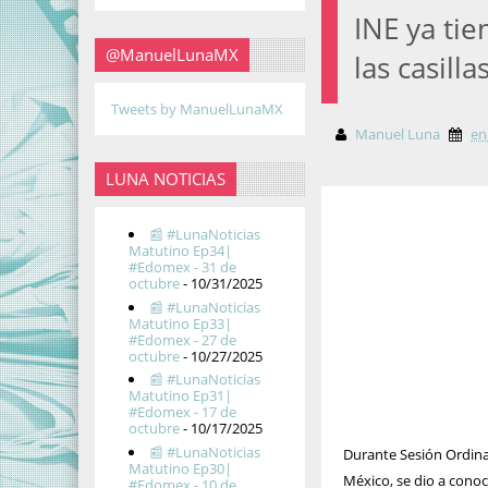
INE ya ti
@ManuelLunaMX
las casilla
Tweets by ManuelLunaMX
Manuel Luna
en
LUNA NOTICIAS
📰 #LunaNoticias
Matutino Ep34|
#Edomex - 31 de
octubre
- 10/31/2025
📰 #LunaNoticias
Matutino Ep33|
#Edomex - 27 de
octubre
- 10/27/2025
📰 #LunaNoticias
Matutino Ep31|
#Edomex - 17 de
octubre
- 10/17/2025
📰 #LunaNoticias
Durante Sesión Ordinar
Matutino Ep30|
México, se dio a conoce
#Edomex - 10 de