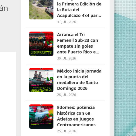
la Primera Edición de
rán
la Ruta del
Acapulcazo 4x4 para
parejas
31 JUL. 2026
Arranca el Tri
Femenil Sub-23 con
empate sin goles
ante Puerto Rico en
Santo Domingo 2026
30 JUL. 2026
México inicia jornada
en la punta del
medallero de Santo
Domingo 2026
26 JUL. 2026
Edomex: potencia
histórica con 68
Atletas en Juegos
Centroamericanos
25 JUL. 2026