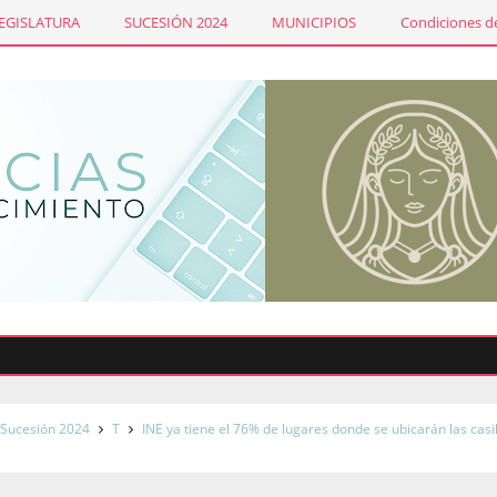
LEGISLATURA
SUCESIÓN 2024
MUNICIPIOS
Condiciones de
Sucesión 2024
T
INE ya tiene el 76% de lugares donde se ubicarán las casil