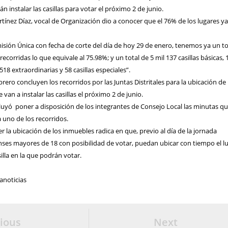
 instalar las casillas para votar el próximo 2 de junio.
artínez Díaz, vocal de Organización dio a conocer que el 76% de los lugares ya
misión Única con fecha de corte del día de hoy 29 de enero, tenemos ya un to
recorridas lo que equivale al 75.98%; y un total de 5 mil 137 casillas básicas, 
 518 extraordinarias y 58 casillas especiales”.
rero concluyen los recorridos por las Juntas Distritales para la ubicación de 
an a instalar las casillas el próximo 2 de junio.
cluyó
poner a disposición de los integrantes de Consejo Local las minutas qu
 uno de los recorridos.
r la ubicación de los inmuebles radica en que, previo al día de la jornada
nses mayores de 18 con posibilidad de votar, puedan ubicar con tiempo el l
illa en la que podrán votar.
anoticias
ious
Next