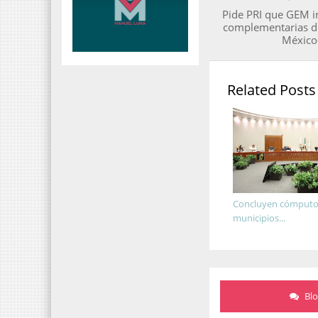
Pide PRI que GEM i
complementarias de
México
Related Posts
Concluyen cómputo
municipios...
Bl