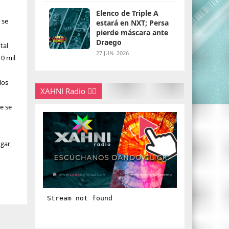
Elenco de Triple A
 se
estará en NXT; Persa
pierde máscara ante
Draego
tal
27 JUN. 2026
10 mil
los
XAHNI Radio 👇🏽
e se
ugar