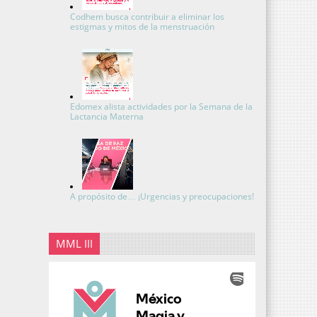
Codhem busca contribuir a eliminar los
estigmas y mitos de la menstruación
Edomex alista actividades por la Semana de la
Lactancia Materna
A propósito de… ¡Urgencias y preocupaciones!
MML III