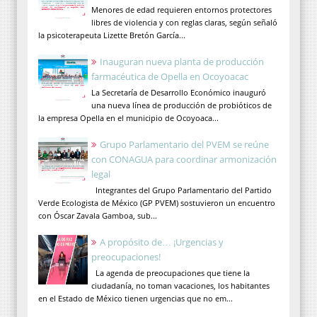
Menores de edad requieren entornos protectores
libres de violencia y con reglas claras, según señaló
la psicoterapeuta Lizette Bretón García...
Inauguran nueva planta de producción
farmacéutica de Opella en Ocoyoacac
La Secretaría de Desarrollo Económico inauguró
una nueva línea de producción de probióticos de
la empresa Opella en el municipio de Ocoyoaca...
Grupo Parlamentario del PVEM se reúne
con CONAGUA para coordinar armonización
legal
Integrantes del Grupo Parlamentario del Partido
Verde Ecologista de México (GP PVEM) sostuvieron un encuentro
con Óscar Zavala Gamboa, sub...
A propósito de… ¡Urgencias y
preocupaciones!
La agenda de preocupaciones que tiene la
ciudadanía, no toman vacaciones, los habitantes
en el Estado de México tienen urgencias que no em...