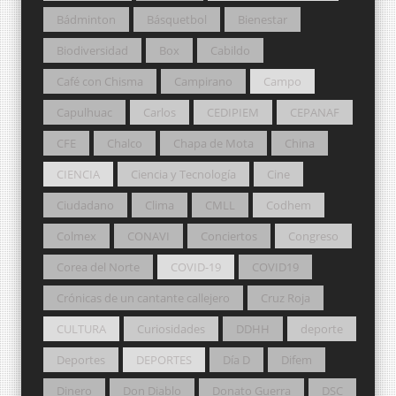
Bádminton
Básquetbol
Bienestar
Biodiversidad
Box
Cabildo
Café con Chisma
Campirano
Campo
Capulhuac
Carlos
CEDIPIEM
CEPANAF
CFE
Chalco
Chapa de Mota
China
CIENCIA
Ciencia y Tecnología
Cine
Ciudadano
Clima
CMLL
Codhem
Colmex
CONAVI
Conciertos
Congreso
Corea del Norte
COVID-19
COVID19
Crónicas de un cantante callejero
Cruz Roja
CULTURA
Curiosidades
DDHH
deporte
Deportes
DEPORTES
Día D
Difem
Dinero
Don Diablo
Donato Guerra
DSC