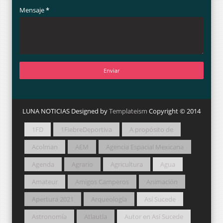
Mensaje
*
LUNA NOTICIAS Designed by
Templateism
Copyright © 2014
1FD
1FiebreDeportiva
A propósito de
Acolman
AEM
Agencia Espacial Mexicana
Agenda
Agrario
Agricultura
Agua
Amateur
Amigos Camperos
Animación
Apertura 2021
Arqueología
Así Sucede
Astronomía
Atlautla
Autor en Así Sucede