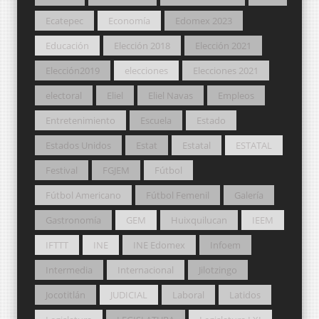
Ecatepec
Economía
Edomex 2023
Educación
Elección 2018
Elección 2021
Elección2019
elecciones
Elecciones 2021
electoral
Eliel
Eliel Navas
Empleos
Entretenimiento
Escuela
Estado
Estados Unidos
Estat
Estatal
ESTATAL
Festival
FGJEM
Fútbol
Fútbol Americano
Fútbol Femenil
Galería
Gastronomía
GEM
Huixquilucan
IEEM
IFTTT
INE
INE Edomex
Infoem
Intermedia
Internacional
Jilotzingo
Jocotitlán
JUDICIAL
Laboral
Latidos