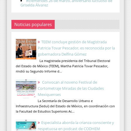
#Efemérides 26 de marzo, aniversario luctuoso de
Griselda Álvarez
Noticias populares
TEEM concluye gestión de Magistrada
Patricia Tovar Pescador, es reconocida por la
gobernadora Delfina Gómez
La magistrada presidenta del Tribunal Electoral
del Estado de México (TEEM), Martha Patricia Tovar Pescador,
rindió su Segundo Informe d...
Convocan al noveno Festival de
Cortometraje Miradas de las Ciudades
Mexiquenses
La Secretaría de Desarrollo Urbano e
Infraestructura (Sedui) del Estado de México, en coordinación con
la Facultad de Estudios Superiores Ac...
Especialista aborda la crianza consciente y
respetuosa en podcast de CODHEM