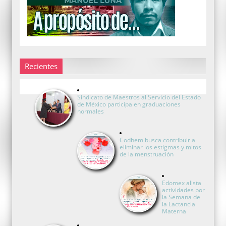
Recientes
Sindicato de Maestros al Servicio del Estado
de México participa en graduaciones
normales
Codhem busca contribuir a
eliminar los estigmas y mitos
de la menstruación
Edomex alista
actividades por
la Semana de
la Lactancia
Materna