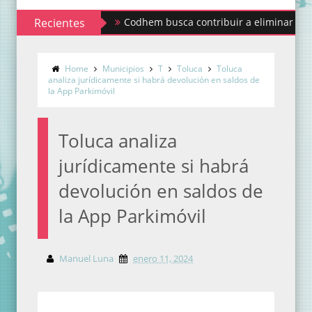
Recientes
Codhem busca contribuir a eliminar los estigmas 
Home
Municipios
T
Toluca
Toluca
analiza jurídicamente si habrá devolución en saldos de
la App Parkimóvil
Toluca analiza
jurídicamente si habrá
devolución en saldos de
la App Parkimóvil
Manuel Luna
enero 11, 2024