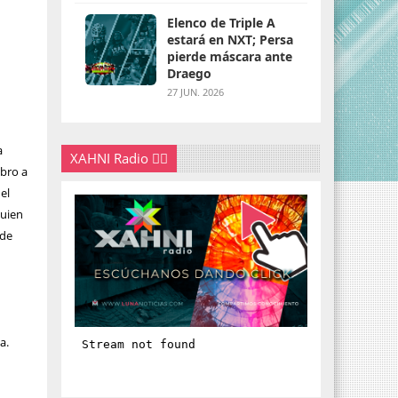
Elenco de Triple A
estará en NXT; Persa
pierde máscara ante
Draego
27 JUN. 2026
a
XAHNI Radio 👇🏽
obro a
el
quien
 de
s
a.