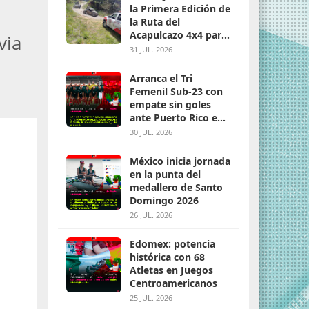
la Primera Edición de
la Ruta del
Acapulcazo 4x4 para
via
parejas
31 JUL. 2026
Arranca el Tri
Femenil Sub-23 con
empate sin goles
ante Puerto Rico en
Santo Domingo 2026
30 JUL. 2026
México inicia jornada
en la punta del
medallero de Santo
Domingo 2026
26 JUL. 2026
Edomex: potencia
histórica con 68
Atletas en Juegos
Centroamericanos
25 JUL. 2026