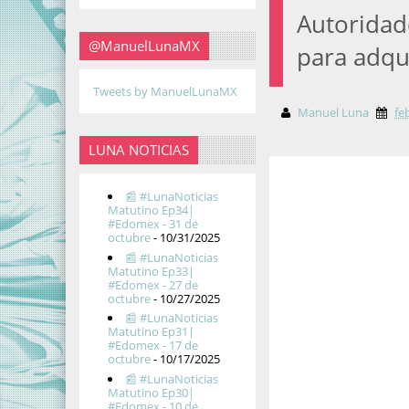
Autoridad
@ManuelLunaMX
para adqui
Tweets by ManuelLunaMX
Manuel Luna
fe
LUNA NOTICIAS
📰 #LunaNoticias
Matutino Ep34|
#Edomex - 31 de
octubre
- 10/31/2025
📰 #LunaNoticias
Matutino Ep33|
#Edomex - 27 de
octubre
- 10/27/2025
📰 #LunaNoticias
Matutino Ep31|
#Edomex - 17 de
octubre
- 10/17/2025
📰 #LunaNoticias
Matutino Ep30|
#Edomex - 10 de