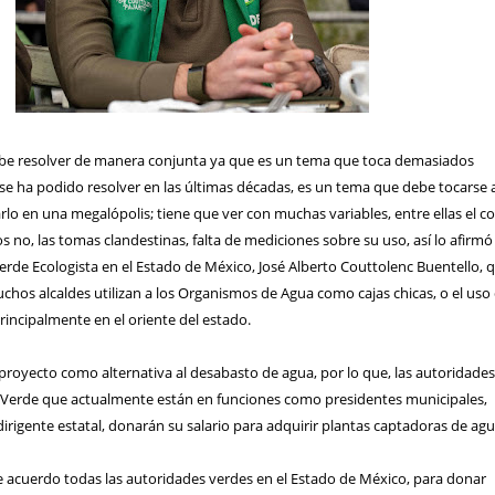
ebe resolver de manera conjunta ya que es un tema que toca demasiados
no se ha podido resolver en las últimas décadas, es un tema que debe tocarse 
arlo en una megalópolis; tiene que ver con muchas variables, entre ellas el c
s no, las tomas clandestinas, falta de mediciones sobre su uso, así lo afirmó 
Verde Ecologista en el Estado de México, José Alberto Couttolenc Buentello, 
chos alcaldes utilizan a los Organismos de Agua como cajas chicas, o el uso
incipalmente en el oriente del estado.
proyecto como alternativa al desabasto de agua, por lo que, las autoridade
Verde que actualmente están en funciones como presidentes municipales,
 dirigente estatal, donarán su salario para adquirir plantas captadoras de agu
acuerdo todas las autoridades verdes en el Estado de México, para donar