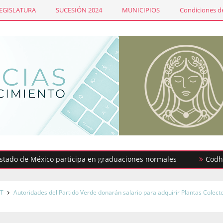
LEGISLATURA
SUCESIÓN 2024
MUNICIPIOS
Condiciones de
 de México participa en graduaciones normales
Codhem busc
T
Autoridades del Partido Verde donarán salario para adquirir Plantas Colect