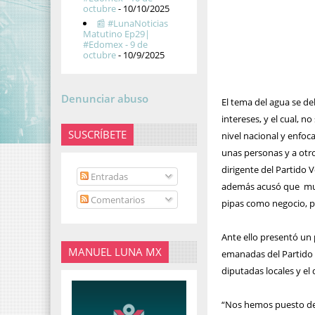
octubre
- 10/10/2025
📰 #LunaNoticias
Matutino Ep29|
#Edomex - 9 de
octubre
- 10/9/2025
Denunciar abuso
El tema del agua se d
intereses, y el cual, 
SUSCRÍBETE
nivel nacional y enfoc
unas personas y a otro
dirigente del Partido 
Entradas
además acusó que
mu
Comentarios
pipas como negocio, pr
Ante ello presentó un 
MANUEL LUNA MX
emanadas del Partido 
diputadas locales y el
“Nos hemos puesto de 