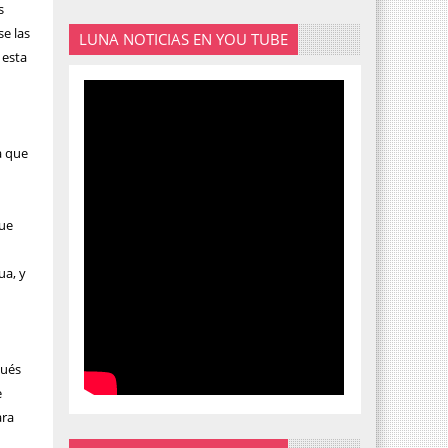
s
se las
LUNA NOTICIAS EN YOU TUBE
 esta
a que
que
ua, y
pués
e
ara