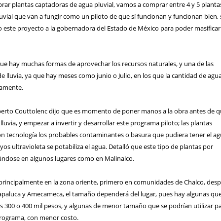
rar plantas captadoras de agua pluvial, vamos a comprar entre 4 y 5 planta
vial que van a fungir como un piloto de que sí funcionan y funcionan bien, 
o este proyecto a la gobernadora del Estado de México para poder masificar
 que hay muchas formas de aprovechar los recursos naturales, y una de las
 de lluvia, ya que hay meses como junio o Julio, en los que la cantidad de agu
iamente.
Alberto Couttolenc dijo que es momento de poner manos a la obra antes de 
lluvia, y empezar a invertir y desarrollar este programa piloto; las plantas
n tecnología los probables contaminantes o basura que pudiera tener el ag
os ultravioleta se potabiliza el agua. Detalló que este tipo de plantas por
ándose en algunos lugares como en Malinalco.
principalmente en la zona oriente, primero en comunidades de Chalco, des
xtapaluca y Amecameca, el tamaño dependerá del lugar, pues hay algunas qu
s 300 o 400 mil pesos, y algunas de menor tamaño que se podrían utilizar p
programa, con menor costo.