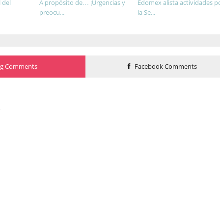
 del
A propósito de… ¡Urgencias y
Edomex alista actividades p
preocu...
la Se...
og Comments
Facebook Comments
o