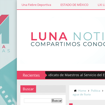
Una Fiebre Deportiva
ESTADO DE MÉXICO
LXI 
Recientes
Sindicato de Maestros al Servicio del Estado
Buscar
Home
Política
agua de lluvia