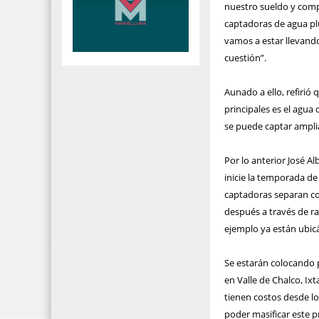
nuestro sueldo y comp
captadoras de agua plu
vamos a estar llevand
cuestión”.
Aunado a ello, refirió
principales es el agua
se puede captar ampl
Por lo anterior José 
inicie la temporada de 
captadoras separan co
después a través de ray
ejemplo ya están ubic
Se estarán colocando 
en Valle de Chalco, I
tienen costos desde lo
poder masificar este 