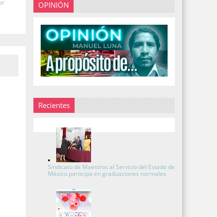
or
OPINIÓN
Recientes
Sindicato de Maestros al Servicio del Estado de
México participa en graduaciones normales