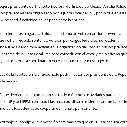
ejera presidente del Instituto Electoral del Estado de México, Amalia Pulido
ión preventiva será organizado por la Junta Local del INE, por lo que en esta
EEM no tendrá actividad en los penales de la entidad.
s no tenemos ninguna actividad en el tema de voto en prisión preventiva,
e no han recibido sentencia votarán por cargos federales, no locales, a
onde sí nos vieron muy activas en la organización del voto en prisión prevent
es tema de la Junta Local,
me tocó coincidir con el vocal y me platicaba qu
gual con toda la coordinación necesaria para realizar este ejercicio”.
das de la libertad en la entidad, sólo podrán votar por presidente de la Repú
 federales.
mó que de manera conjunta han realizado diferentes actividades para dar
del INE y del IEEM, cerrando filas para coordinarse e identificar qué tareas l
uno de ellos, además de cooperar de manera permanente.
 extranjero, predijo que la votación será más alta que en 2023 al ser una vot