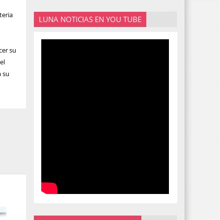
teria
LUNA NOTICIAS EN YOU TUBE
cer su
el
a su