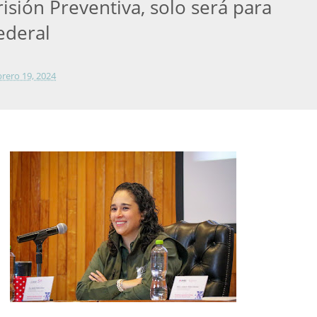
isión Preventiva, solo será para
ederal
brero 19, 2024