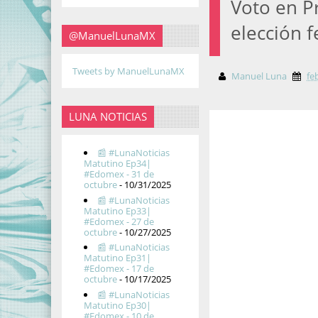
Voto en Pr
elección f
@ManuelLunaMX
Tweets by ManuelLunaMX
Manuel Luna
fe
LUNA NOTICIAS
📰 #LunaNoticias
Matutino Ep34|
#Edomex - 31 de
octubre
- 10/31/2025
📰 #LunaNoticias
Matutino Ep33|
#Edomex - 27 de
octubre
- 10/27/2025
📰 #LunaNoticias
Matutino Ep31|
#Edomex - 17 de
octubre
- 10/17/2025
📰 #LunaNoticias
Matutino Ep30|
#Edomex - 10 de