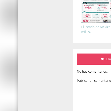
El Estado de México
mil 29...
Bl
No hay comentarios.:
Publicar un comentari