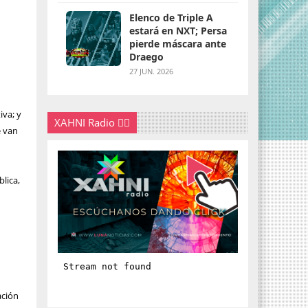
Elenco de Triple A
estará en NXT; Persa
pierde máscara ante
Draego
27 JUN. 2026
iva; y
XAHNI Radio 👇🏽
e van
blica,
e
ación