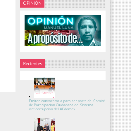
OPINIÓN
Recientes
Emiten convocatoria para ser parte del Comité
de Participación Ciudadana del Sistema
Anticorrupción del #Edomex