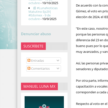
octubre
- 10/10/2025
De acuerdo con la cons
📰 #LunaNoticias
Gómez, el voto en pris
Matutino Ep29|
#Edomex - 9 de
elección de 2024, el I
octubre
- 10/9/2025
“En este caso, nosotro
Denunciar abuso
porque las personas qu
diferencia del 23 en d
SUSCRÍBETE
bueno pues por lo que 
muy avanzados, y van i
Entradas
Así, las personas priva
Comentarios
senadores y diputados
Por otra parte, infor
MANUEL LUNA MX
capacitación a vocales 
corresponden a cada 
Respecto al voto en el