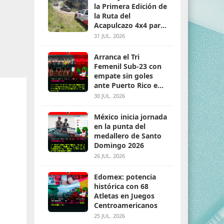
la Primera Edición de
la Ruta del
Acapulcazo 4x4 para
parejas
31 JUL. 2026
Arranca el Tri
Femenil Sub-23 con
empate sin goles
ante Puerto Rico en
Santo Domingo 2026
30 JUL. 2026
México inicia jornada
en la punta del
medallero de Santo
Domingo 2026
26 JUL. 2026
Edomex: potencia
histórica con 68
Atletas en Juegos
Centroamericanos
25 JUL. 2026