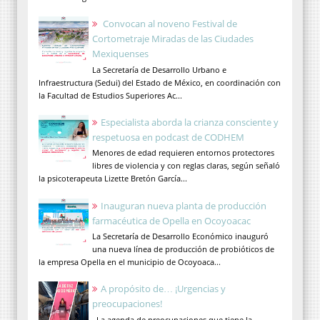
Convocan al noveno Festival de
Cortometraje Miradas de las Ciudades
Mexiquenses
La Secretaría de Desarrollo Urbano e
Infraestructura (Sedui) del Estado de México, en coordinación con
la Facultad de Estudios Superiores Ac...
Especialista aborda la crianza consciente y
respetuosa en podcast de CODHEM
Menores de edad requieren entornos protectores
libres de violencia y con reglas claras, según señaló
la psicoterapeuta Lizette Bretón García...
Inauguran nueva planta de producción
farmacéutica de Opella en Ocoyoacac
La Secretaría de Desarrollo Económico inauguró
una nueva línea de producción de probióticos de
la empresa Opella en el municipio de Ocoyoaca...
A propósito de… ¡Urgencias y
preocupaciones!
La agenda de preocupaciones que tiene la