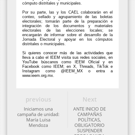
cómputo distritales y municipales.
Por su parte, las y los CAEL colaborarán en el
conteo, sellado y agrupamiento de las boletas
electorales; tomarán parte de la preparación e
integración de los documentos y materiales
electorales de las elecciones locales; se
encargarán de informar sobre el desarrollo de la
Jornada Electoral y apoyar en los cómputos
distritales o municipales.
Si quieres conocer más de las actividades que
lleva a cabo el IEEM visita sus redes sociales, en
YouTube búscanos como IEEM Oficial y en
Facebook como IEEM; en X, Threads, TikTok e
Instagram como @IEEM_MX o entra a
www.ieem.org.mx.
previous
Next
Iniciamos una
ANTE INICIO DE
campaña de unidad:
CAMPAÑAS
María Luisa
POLÍTICAS,
Mendoza
OBLIGATORIO
SUSPENDER