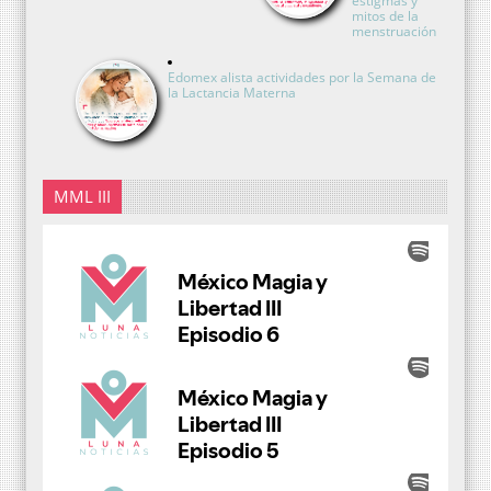
estigmas y
mitos de la
menstruación
Edomex alista actividades por la Semana de
la Lactancia Materna
MML III