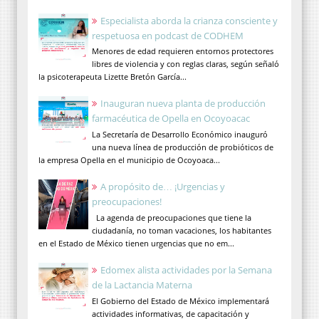
Especialista aborda la crianza consciente y
respetuosa en podcast de CODHEM
Menores de edad requieren entornos protectores
libres de violencia y con reglas claras, según señaló
la psicoterapeuta Lizette Bretón García...
Inauguran nueva planta de producción
farmacéutica de Opella en Ocoyoacac
La Secretaría de Desarrollo Económico inauguró
una nueva línea de producción de probióticos de
la empresa Opella en el municipio de Ocoyoaca...
A propósito de… ¡Urgencias y
preocupaciones!
La agenda de preocupaciones que tiene la
ciudadanía, no toman vacaciones, los habitantes
en el Estado de México tienen urgencias que no em...
Edomex alista actividades por la Semana
de la Lactancia Materna
El Gobierno del Estado de México implementará
actividades informativas, de capacitación y