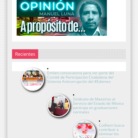
Recientes
Emiten convocatoria para ser parte del
Comité de Participación Ciudadana del
Sistema Anticorrupción del #Edomex
Sindicato de Maestros al
Servicio del Estado de México
participa en graduaciones
normales
Codhem busca
contribuir a
eliminar los