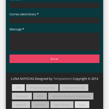
Correo electrónico
*
Mensaje
*
LUNA NOTICIAS Designed by
Templateism
Copyright © 2014
1FD
1FiebreDeportiva
A propósito de
Acolman
AEM
Agencia Espacial Mexicana
Agenda
Agrario
Agricultura
Agua