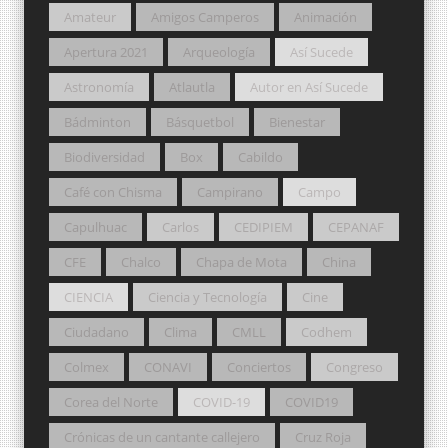
Amateur
Amigos Camperos
Animación
Apertura 2021
Arqueología
Así Sucede
Astronomía
Atlautla
Autor en Así Sucede
Bádminton
Básquetbol
Bienestar
Biodiversidad
Box
Cabildo
Café con Chisma
Campirano
Campo
Capulhuac
Carlos
CEDIPIEM
CEPANAF
CFE
Chalco
Chapa de Mota
China
CIENCIA
Ciencia y Tecnología
Cine
Ciudadano
Clima
CMLL
Codhem
Colmex
CONAVI
Conciertos
Congreso
Corea del Norte
COVID-19
COVID19
Crónicas de un cantante callejero
Cruz Roja