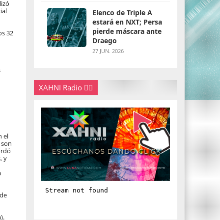
lizó
ial
Elenco de Triple A
estará en NXT; Persa
pierde máscara ante
os 32
Draego
27 JUN. 2026
s
XAHNI Radio 👇🏽
 el
 son
ordó
, y
a
 de
).