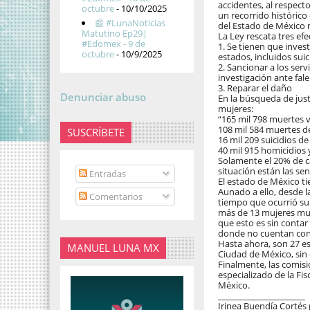
accidentes, al respecto
octubre
- 10/10/2025
un recorrido histórico
📰 #LunaNoticias
del Estado de México m
Matutino Ep29|
La Ley rescata tres ef
#Edomex - 9 de
1. Se tienen que invest
octubre
- 10/9/2025
estados, incluidos sui
2. Sancionar a los ser
investigación ante fale
3. Reparar el daño
Denunciar abuso
En la búsqueda de justi
mujeres:
“165 mil 798 muertes 
108 mil 584 muertes d
SUSCRÍBETE
16 mil 209 suicidios d
40 mil 915 homicidios 
Solamente el 20% de c
situación están las se
Entradas
El estado de México ti
Aunado a ello, desde l
Comentarios
tiempo que ocurrió su
más de 13 mujeres mue
que esto es sin contar
donde no cuentan con 
Hasta ahora, son 27 e
MANUEL LUNA MX
Ciudad de México, sin 
Finalmente, las comis
especializado de la Fis
México.
_____________________
Irinea Buendía Cortés 