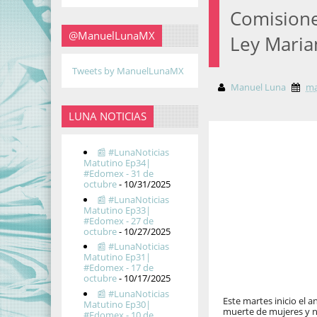
Comisiones
@ManuelLunaMX
Ley Maria
Tweets by ManuelLunaMX
Manuel Luna
ma
LUNA NOTICIAS
📰 #LunaNoticias
Matutino Ep34|
#Edomex - 31 de
octubre
- 10/31/2025
📰 #LunaNoticias
Matutino Ep33|
#Edomex - 27 de
octubre
- 10/27/2025
📰 #LunaNoticias
Matutino Ep31|
#Edomex - 17 de
octubre
- 10/17/2025
📰 #LunaNoticias
Este martes inicio el a
Matutino Ep30|
muerte de mujeres y ni
#Edomex - 10 de