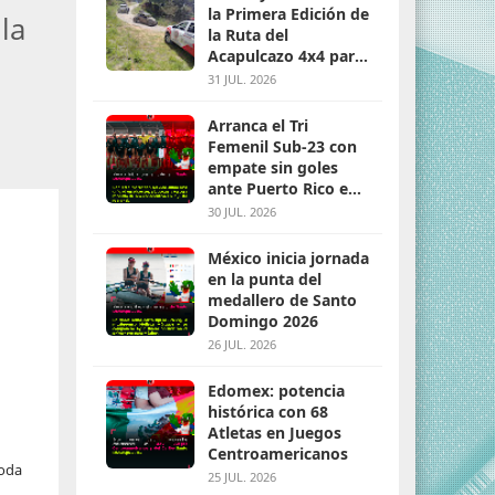
la Primera Edición de
 la
la Ruta del
Acapulcazo 4x4 para
parejas
31 JUL. 2026
Arranca el Tri
Femenil Sub-23 con
empate sin goles
ante Puerto Rico en
Santo Domingo 2026
30 JUL. 2026
México inicia jornada
en la punta del
medallero de Santo
Domingo 2026
26 JUL. 2026
Edomex: potencia
histórica con 68
Atletas en Juegos
Centroamericanos
toda
25 JUL. 2026