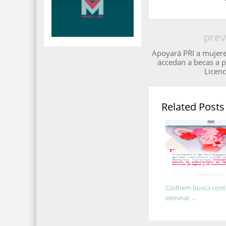
prev
Apoyará PRI a mujere
accedan a becas a p
Licenc
Related Posts
Codhem busca contr
eliminar ...