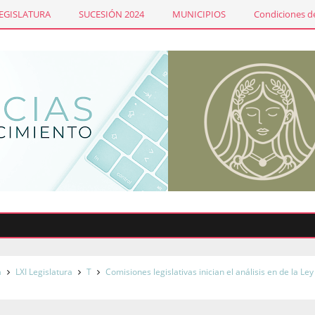
LEGISLATURA
SUCESIÓN 2024
MUNICIPIOS
Condiciones de
a
LXI Legislatura
T
Comisiones legislativas inician el análisis en de la Ley