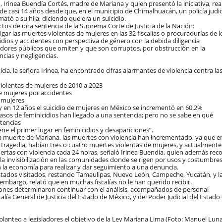
, Irinea Buendía Cortés, madre de Mariana y quien presentó la iniciativa, rea
 de casi 14 años desde que, en el municipio de Chimalhuacán, un policía judic
ató a su hija, diciendo que era un suicidio.
ectos de una sentencia de la Suprema Corte de Justicia de la Nación:
igar las muertes violentas de mujeres en las 32 fiscalías o procuradurías de l
cidios y accidentes con perspectiva de género con la debida diligencia
vidores públicos que omiten y que son corruptos, por obstrucción en la
ncias y negligencias.
cia, la señora Irinea, ha encontrado cifras alarmantes de violencia contra la
violentas de mujeres de 2010 a 2023
e mujeres por accidentes
e mujeres
y en 12 años el suicidio de mujeres en México se incrementó en 60.2%
asos de feminicidios han llegado a una sentencia; pero no se sabe en qué
ntencias
ene el primer lugar en feminicidios y desapariciones”.
a muerte de Mariana, las muertes con violencia han incrementado, ya que en
 tragedia, habían tres o cuatro muertes violentas de mujeres, y actualmente
rtas con violencia cada 24 horas, señaló Irinea Buendía, quien además rec
 la invisibilización en las comunidades donde se rigen por usos y costumbres
la economía para realizar y dar seguimiento a una denuncia.
stados visitados, restando Tamaulipas, Nuevo León, Campeche, Yucatán, y l
embargo, relató que en muchas fiscalías no le han querido recibir.
iones determinaron continuar con el análisis, acompañados de personal
calía General de Justicia del Estado de México, y del Poder Judicial del Estado
planteo a legisladores el objetivo de la Ley Mariana Lima (Foto: Manuel Luna