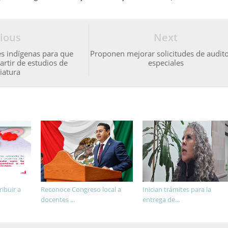
ious
Next
s indígenas para que
Proponen mejorar solicitudes de audito
artir de estudios de
especiales
iatura
ibuir a
Reconoce Congreso local a
Inician trámites para la
docentes ...
entrega de...