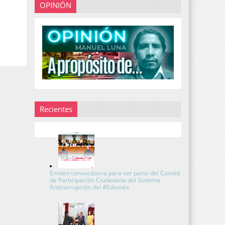
OPINIÓN
Recientes
Emiten convocatoria para ser parte del Comité
de Participación Ciudadana del Sistema
Anticorrupción del #Edomex