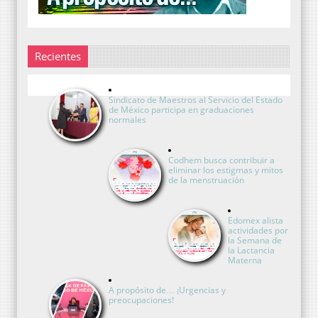
Recientes
Sindicato de Maestros al Servicio del Estado
de México participa en graduaciones
normales
Codhem busca contribuir a
eliminar los estigmas y mitos
de la menstruación
Edomex alista
actividades por
la Semana de
la Lactancia
Materna
A propósito de… ¡Urgencias y
preocupaciones!