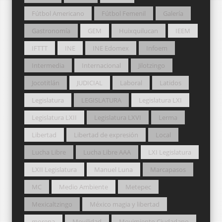
Fútbol Americano
Fútbol Femenil
Galería
Gastronomía
GEM
Huixquilucan
IEEM
IFTTT
INE
INE Edomex
Infoem
Intermedia
Internacional
Jilotzingo
Jocotitlán
JUDICIAL
Laboral
Latidos
Legislatura
LEGISLATURA
Legislatura LXI
Legislatura LXII
Legislatura LXVI
Lerma
Libertad
Libertad de expresión
Local
Lucha Libre
Lucha Libre AAA
LXI Legislatura
LXII Legislatura
Manuel Luna
Marcapasos
MC
Medio Ambiente
Metepec
Mexicaltzingo
México magia y libertad
morena
Movilidad
Movimiento Ciudadano