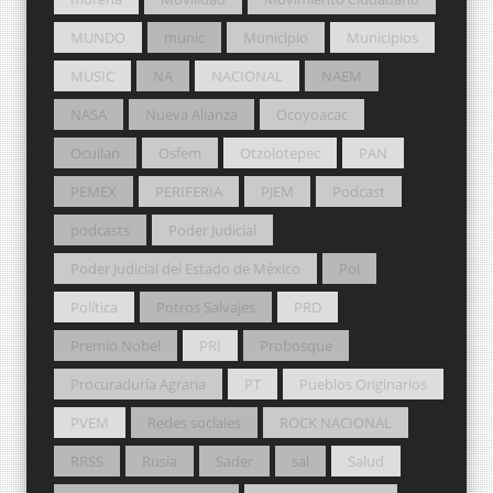
MUNDO
munic
Municipio
Municipios
MUSIC
NA
NACIONAL
NAEM
NASA
Nueva Alianza
Ocoyoacac
Ocuilan
Osfem
Otzolotepec
PAN
PEMEX
PERIFERIA
PJEM
Podcast
podcasts
Poder Judicial
Poder Judicial del Estado de México
Pol
Política
Potros Salvajes
PRD
Premio Nobel
PRI
Probosque
Procuraduría Agraria
PT
Pueblos Originarios
PVEM
Redes sociales
ROCK NACIONAL
RRSS
Rusia
Sader
sal
Salud