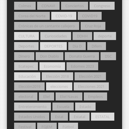
Colmex
CONAVI
Conciertos
Congreso
Corea del Norte
COVID-19
COVID19
Crónicas de un cantante callejero
Cruz Roja
CULTURA
Curiosidades
DDHH
deporte
Deportes
DEPORTES
Día D
Difem
Dinero
Don Diablo
Donato Guerra
DSC
Ecatepec
Economía
Edomex 2023
Educación
Elección 2018
Elección 2021
Elección2019
elecciones
Elecciones 2021
electoral
Eliel
Eliel Navas
Empleos
Entretenimiento
Escuela
Estado
Estados Unidos
Estat
Estatal
ESTATAL
Festival
FGJEM
Fútbol