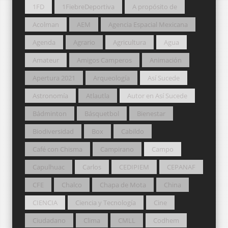
1FD
1FiebreDeportiva
A propósito de
Acolman
AEM
Agencia Espacial Mexicana
Agenda
Agrario
Agricultura
Agua
Amateur
Amigos Camperos
Animación
Apertura 2021
Arqueología
Así Sucede
Astronomía
Atlautla
Autor en Así Sucede
Bádminton
Básquetbol
Bienestar
Biodiversidad
Box
Cabildo
Café con Chisma
Campirano
Campo
Capulhuac
Carlos
CEDIPIEM
CEPANAF
CFE
Chalco
Chapa de Mota
China
CIENCIA
Ciencia y Tecnología
Cine
Ciudadano
Clima
CMLL
Codhem