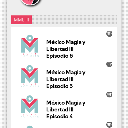
MML III