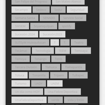
San Felipe del Progreso
San Mateo Atenco
Secampo
Sedeco
Sedui
Seguridad
Semana Santa
SENADO
Servicio Social
SMSEM
Soyaniquilpan
spotify
Sucesión 2024
Sucesión2023
SUTEyM Huixquilucan
T
T.
Teatro
Tecámac
Tecnología
TEEM
Temoaya
Temoya
Tenango
Tenis
Tercera División
Tlahuica
Tlalnepantla
Toluca
Tonanitla
Trijaem
Tultepec
Turismo
UADY
UAEM
Un día como HOY
Una Fiebre Deportiva
UnaFiebreDeportiva
verde
Vida y Estilo