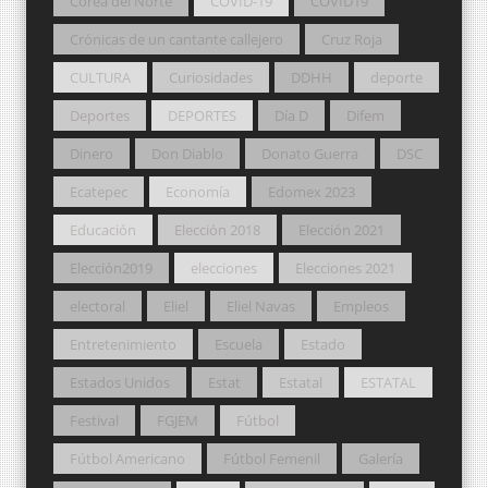
Corea del Norte
COVID-19
COVID19
Crónicas de un cantante callejero
Cruz Roja
CULTURA
Curiosidades
DDHH
deporte
Deportes
DEPORTES
Día D
Difem
Dinero
Don Diablo
Donato Guerra
DSC
Ecatepec
Economía
Edomex 2023
Educación
Elección 2018
Elección 2021
Elección2019
elecciones
Elecciones 2021
electoral
Eliel
Eliel Navas
Empleos
Entretenimiento
Escuela
Estado
Estados Unidos
Estat
Estatal
ESTATAL
Festival
FGJEM
Fútbol
Fútbol Americano
Fútbol Femenil
Galería