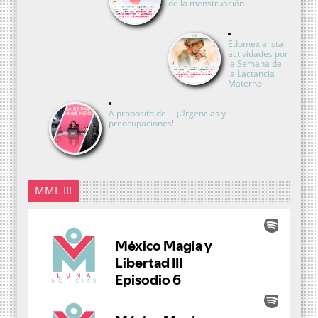
de la menstruación
Edomex alista
actividades por
la Semana de
la Lactancia
Materna
A propósito de… ¡Urgencias y
preocupaciones!
MML III