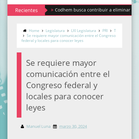
Recientes
Codhem busca contribuir a eliminar los estigmas
Home
Legislatura
LXI Legislatura
PRI
T
Se requiere mayor comunicación entre el Congreso
federal y locales para conocer leyes
Se requiere mayor
comunicación entre el
Congreso federal y
locales para conocer
leyes
Manuel Luna
marzo 30, 2024