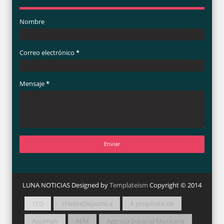
Nombre
Correo electrónico
*
Mensaje
*
LUNA NOTICIAS Designed by
Templateism
Copyright © 2014
1FD
1FiebreDeportiva
A propósito de
Acolman
AEM
Agencia Espacial Mexicana