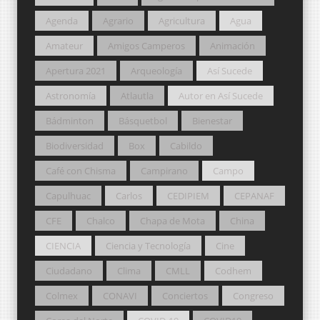
Agenda
Agrario
Agricultura
Agua
Amateur
Amigos Camperos
Animación
Apertura 2021
Arqueología
Así Sucede
Astronomía
Atlautla
Autor en Así Sucede
Bádminton
Básquetbol
Bienestar
Biodiversidad
Box
Cabildo
Café con Chisma
Campirano
Campo
Capulhuac
Carlos
CEDIPIEM
CEPANAF
CFE
Chalco
Chapa de Mota
China
CIENCIA
Ciencia y Tecnología
Cine
Ciudadano
Clima
CMLL
Codhem
Colmex
CONAVI
Conciertos
Congreso