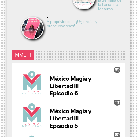
la Semana de
la Lactancia
Materna
A propósito de… ¡Urgencias y
preocupaciones!
MML III