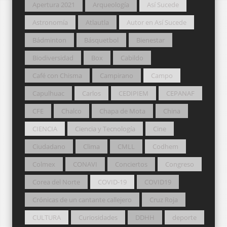
Apertura 2021
Arqueología
Así Sucede
Astronomía
Atlautla
Autor en Así Sucede
Bádminton
Básquetbol
Bienestar
Biodiversidad
Box
Cabildo
Café con Chisma
Campirano
Campo
Capulhuac
Carlos
CEDIPIEM
CEPANAF
CFE
Chalco
Chapa de Mota
China
CIENCIA
Ciencia y Tecnología
Cine
Ciudadano
Clima
CMLL
Codhem
Colmex
CONAVI
Conciertos
Congreso
Corea del Norte
COVID-19
COVID19
Crónicas de un cantante callejero
Cruz Roja
CULTURA
Curiosidades
DDHH
deporte