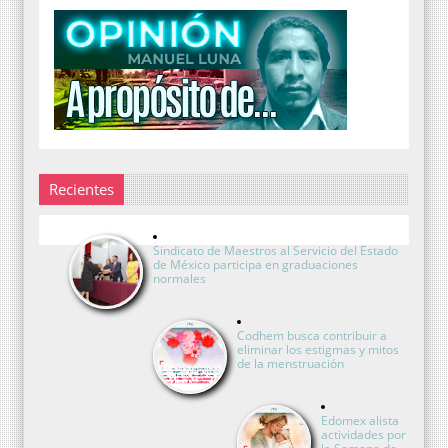
Recientes
Sindicato de Maestros al Servicio del Estado
de México participa en graduaciones
normales
Codhem busca contribuir a
eliminar los estigmas y mitos
de la menstruación
Edomex alista
actividades por