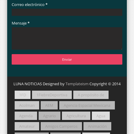
Correo electrónico
*
Mensaje
*
LUNA NOTICIAS Designed by
Templateism
Copyright © 2014
1FD
1FiebreDeportiva
A propósito de
Acolman
AEM
Agencia Espacial Mexicana
Agenda
Agrario
Agricultura
Agua
Amateur
Amigos Camperos
Animación