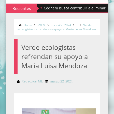
Recientes
Codhem busca contribuir a eliminar los estigmas
Home
PVEM
Sucesión 2024
T
Verde
ecologistas refrendan su apoyo a María Luisa Mendoza
Verde ecologistas
refrendan su apoyo a
María Luisa Mendoza
Redacción ML
marzo 22, 2024