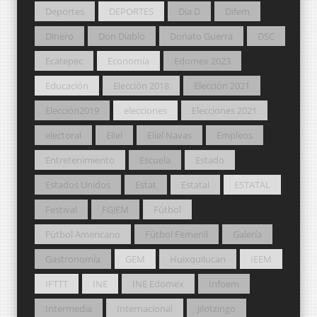
Deportes
DEPORTES
Día D
Difem
Dinero
Don Diablo
Donato Guerra
DSC
Ecatepec
Economía
Edomex 2023
Educación
Elección 2018
Elección 2021
Elección2019
elecciones
Elecciones 2021
electoral
Eliel
Eliel Navas
Empleos
Entretenimiento
Escuela
Estado
Estados Unidos
Estat
Estatal
ESTATAL
Festival
FGJEM
Fútbol
Fútbol Americano
Fútbol Femenil
Galería
Gastronomía
GEM
Huixquilucan
IEEM
IFTTT
INE
INE Edomex
Infoem
Intermedia
Internacional
Jilotzingo