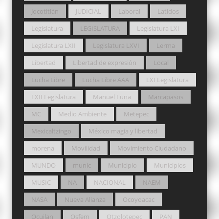
Jocotitlán
JUDICIAL
Laboral
Latidos
Legislatura
LEGISLATURA
Legislatura LXI
Legislatura LXII
Legislatura LXVI
Lerma
Libertad
Libertad de expresión
Local
Lucha Libre
Lucha Libre AAA
LXI Legislatura
LXII Legislatura
Manuel Luna
Marcapasos
MC
Medio Ambiente
Metepec
Mexicaltzingo
México magia y libertad
morena
Movilidad
Movimiento Ciudadano
MUNDO
munic
Municipio
Municipios
MUSIC
NA
NACIONAL
NAEM
NASA
Nueva Alianza
Ocoyoacac
Ocuilan
Osfem
Otzolotepec
PAN