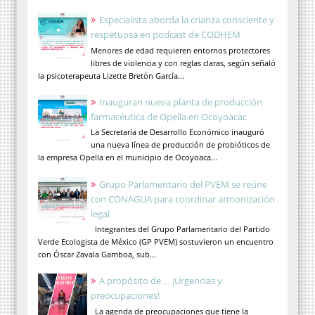
Especialista aborda la crianza consciente y
respetuosa en podcast de CODHEM
Menores de edad requieren entornos protectores
libres de violencia y con reglas claras, según señaló
la psicoterapeuta Lizette Bretón García...
Inauguran nueva planta de producción
farmacéutica de Opella en Ocoyoacac
La Secretaría de Desarrollo Económico inauguró
una nueva línea de producción de probióticos de
la empresa Opella en el municipio de Ocoyoaca...
Grupo Parlamentario del PVEM se reúne
con CONAGUA para coordinar armonización
legal
Integrantes del Grupo Parlamentario del Partido
Verde Ecologista de México (GP PVEM) sostuvieron un encuentro
con Óscar Zavala Gamboa, sub...
A propósito de… ¡Urgencias y
preocupaciones!
La agenda de preocupaciones que tiene la