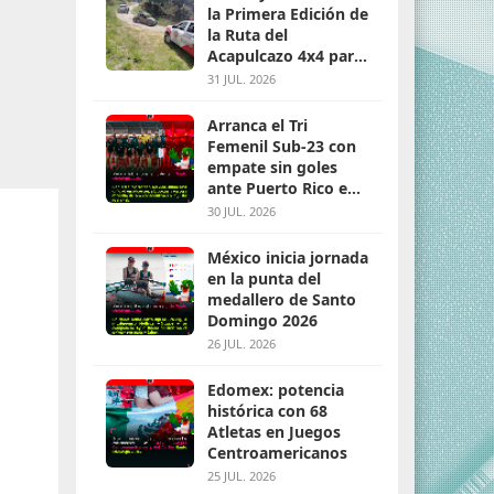
la Primera Edición de
la Ruta del
Acapulcazo 4x4 para
parejas
31 JUL. 2026
Arranca el Tri
Femenil Sub-23 con
empate sin goles
ante Puerto Rico en
Santo Domingo 2026
30 JUL. 2026
México inicia jornada
en la punta del
medallero de Santo
Domingo 2026
26 JUL. 2026
Edomex: potencia
histórica con 68
Atletas en Juegos
Centroamericanos
25 JUL. 2026