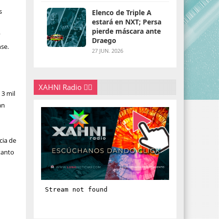
s
Elenco de Triple A
estará en NXT; Persa
pierde máscara ante
y
Draego
nse.
27 JUN. 2026
XAHNI Radio 👇🏽
 3 mil
an
cia de
tanto