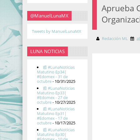
Aprueba 
@ManuelLunaMX
Organizaci
Tweets by ManuelLunaMX
Redacción ML
a
LUNA NOTICIAS
📰 #LunaNoticias
Matutino Ep34|
#Edomex - 31 de
octubre
- 10/31/2025
📰 #LunaNoticias
Matutino Ep33|
#Edomex - 27 de
octubre
- 10/27/2025
📰 #LunaNoticias
Matutino Ep31|
#Edomex - 17 de
octubre
- 10/17/2025
📰 #LunaNoticias
Matutino Ep30|
#Edomex - 10 de