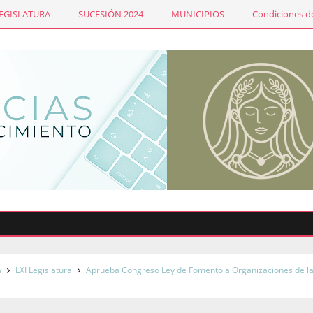
LEGISLATURA
SUCESIÓN 2024
MUNICIPIOS
Condiciones de
Sind
a
LXI Legislatura
Aprueba Congreso Ley de Fomento a Organizaciones de l