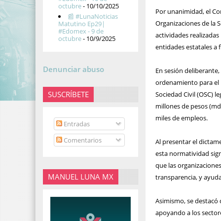
octubre
- 10/10/2025
Por unanimidad, el Co
📰 #LunaNoticias
Organizaciones de la S
Matutino Ep29|
#Edomex - 9 de
actividades realizadas
octubre
- 10/9/2025
entidades estatales a 
Denunciar abuso
En sesión deliberante,
ordenamiento para el 
SUSCRÍBETE
Sociedad Civil (OSC) l
millones de pesos (mdp
miles de empleos.
Entradas
Comentarios
Al presentar el dicta
esta normatividad sign
que las organizaciones
MANUEL LUNA MX
transparencia, y ayuda
Asimismo, se destacó q
apoyando a los sector