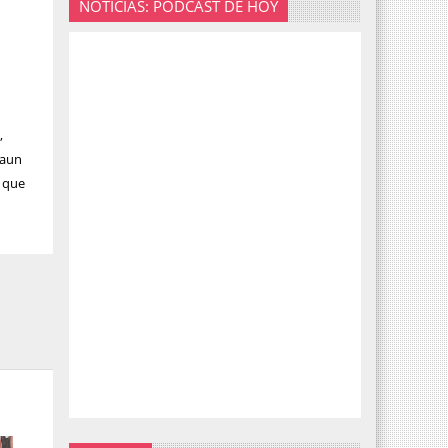
NOTICIAS: PODCAST DE HOY
,
 aun
a que