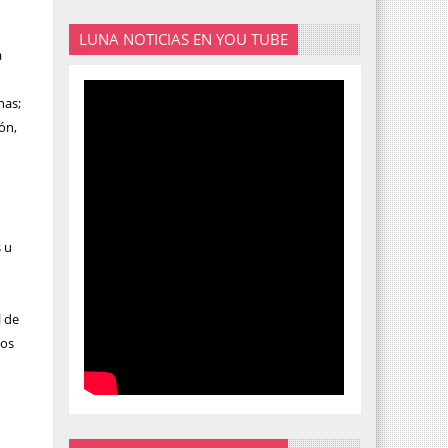
LUNA NOTICIAS EN YOU TUBE
a
nas;
ón,
s u
l de
yos