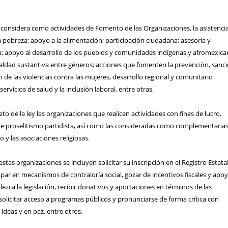
considera como actividades de Fomento de las Organizaciones, la asistenci
la pobreza; apoyo a la alimentación; participación ciudadana; asesoría y
a; apoyo al desarrollo de los pueblos y comunidades indígenas y afromexica
aldad sustantiva entre géneros; acciones que fomenten la prevención, sanci
n de las violencias contra las mujeres, desarrollo regional y comunitario
servicios de salud y la inclusión laboral, entre otras.
to de la ley las organizaciones que realicen actividades con fines de lucro,
 de proselitismo partidista, así como las consideradas como complementaria
 y las asociaciones religiosas.
stas organizaciones se incluyen solicitar su inscripción en el Registro Estata
ipar en mecanismos de contraloría social, gozar de incentivos fiscales y apo
zca la legislación, recibir donativos y aportaciones en términos de las
, solicitar acceso a programas públicos y pronunciarse de forma crítica con
 ideas y en paz, entre otros.