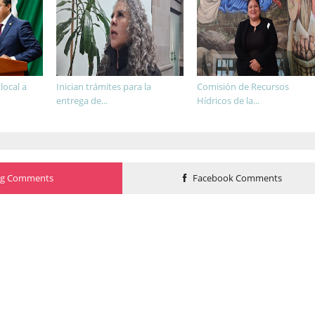
ocal a
Inician trámites para la
Comisión de Recursos
entrega de...
Hídricos de la...
og Comments
Facebook Comments
o