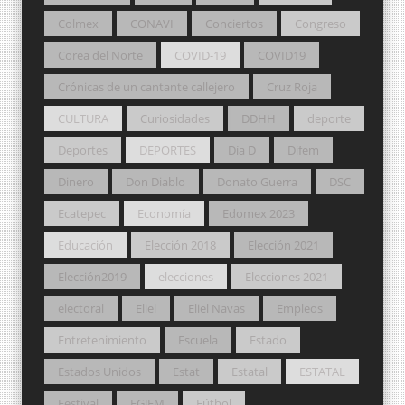
Colmex
CONAVI
Conciertos
Congreso
Corea del Norte
COVID-19
COVID19
Crónicas de un cantante callejero
Cruz Roja
CULTURA
Curiosidades
DDHH
deporte
Deportes
DEPORTES
Día D
Difem
Dinero
Don Diablo
Donato Guerra
DSC
Ecatepec
Economía
Edomex 2023
Educación
Elección 2018
Elección 2021
Elección2019
elecciones
Elecciones 2021
electoral
Eliel
Eliel Navas
Empleos
Entretenimiento
Escuela
Estado
Estados Unidos
Estat
Estatal
ESTATAL
Festival
FGJEM
Fútbol