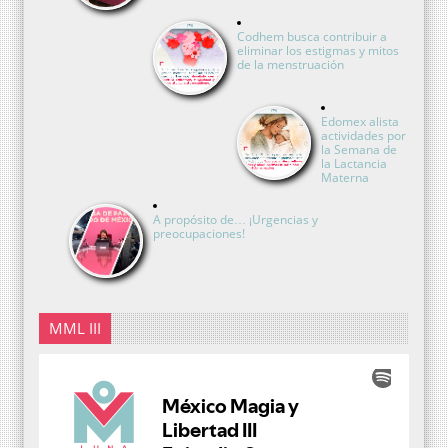
Codhem busca contribuir a
eliminar los estigmas y mitos
de la menstruación
Edomex alista
actividades por
la Semana de
la Lactancia
Materna
A propósito de… ¡Urgencias y
preocupaciones!
MML III