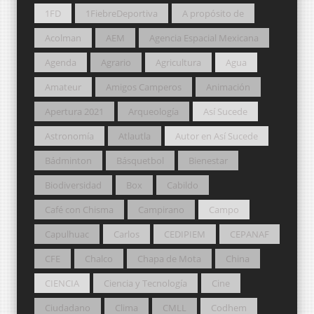
1FD
1FiebreDeportiva
A propósito de
Acolman
AEM
Agencia Espacial Mexicana
Agenda
Agrario
Agricultura
Agua
Amateur
Amigos Camperos
Animación
Apertura 2021
Arqueología
Así Sucede
Astronomía
Atlautla
Autor en Así Sucede
Bádminton
Básquetbol
Bienestar
Biodiversidad
Box
Cabildo
Café con Chisma
Campirano
Campo
Capulhuac
Carlos
CEDIPIEM
CEPANAF
CFE
Chalco
Chapa de Mota
China
CIENCIA
Ciencia y Tecnología
Cine
Ciudadano
Clima
CMLL
Codhem