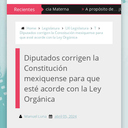
ana de la Lactancia Materna
Recientes
A propósito de… ¡Urgencias y 
Home
Legislatura
LXI Legislatura
T
Diputados corrigen la Constitución mexiquense para
que esté acorde con la Ley Orgánica
Diputados corrigen la
Constitución
mexiquense para que
esté acorde con la Ley
Orgánica
Manuel Luna
abril 05, 2024