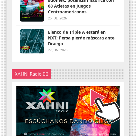
Edomex: potencia histórica con
68 Atletas en Juegos
Centroamericanos
25 JUL. 2026
Elenco de Triple A estará en
NXT; Persa pierde máscara ante
Draego
27 JUN. 2026
XAHNI Radio 👇🏽