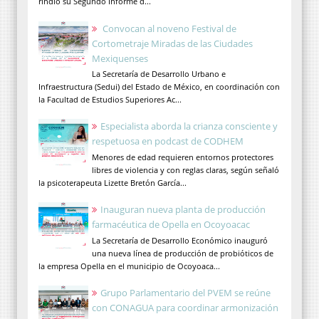
rindió su Segundo Informe d...
Convocan al noveno Festival de
Cortometraje Miradas de las Ciudades
Mexiquenses
La Secretaría de Desarrollo Urbano e
Infraestructura (Sedui) del Estado de México, en coordinación con
la Facultad de Estudios Superiores Ac...
Especialista aborda la crianza consciente y
respetuosa en podcast de CODHEM
Menores de edad requieren entornos protectores
libres de violencia y con reglas claras, según señaló
la psicoterapeuta Lizette Bretón García...
Inauguran nueva planta de producción
farmacéutica de Opella en Ocoyoacac
La Secretaría de Desarrollo Económico inauguró
una nueva línea de producción de probióticos de
la empresa Opella en el municipio de Ocoyoaca...
Grupo Parlamentario del PVEM se reúne
con CONAGUA para coordinar armonización