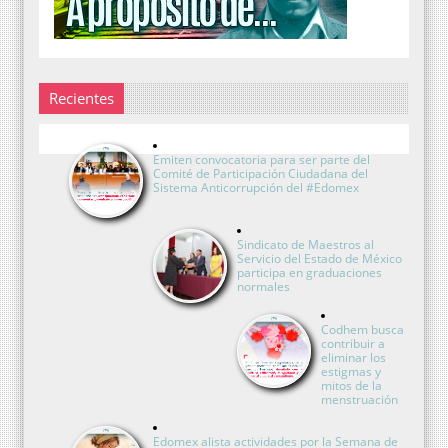
Recientes
Emiten convocatoria para ser parte del
Comité de Participación Ciudadana del
Sistema Anticorrupción del #Edomex
Sindicato de Maestros al
Servicio del Estado de México
participa en graduaciones
normales
Codhem busca
contribuir a
eliminar los
estigmas y
mitos de la
menstruación
Edomex alista actividades por la Semana de