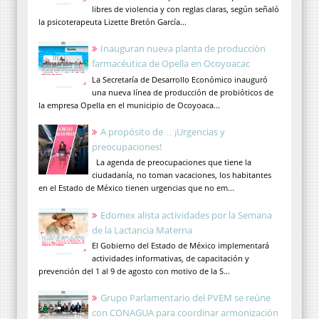
libres de violencia y con reglas claras, según señaló
la psicoterapeuta Lizette Bretón García...
Inauguran nueva planta de producción
farmacéutica de Opella en Ocoyoacac
La Secretaría de Desarrollo Económico inauguró
una nueva línea de producción de probióticos de
la empresa Opella en el municipio de Ocoyoaca...
A propósito de… ¡Urgencias y
preocupaciones!
La agenda de preocupaciones que tiene la
ciudadanía, no toman vacaciones, los habitantes
en el Estado de México tienen urgencias que no em...
Edomex alista actividades por la Semana
de la Lactancia Materna
El Gobierno del Estado de México implementará
actividades informativas, de capacitación y
prevención del 1 al 9 de agosto con motivo de la S...
Grupo Parlamentario del PVEM se reúne
con CONAGUA para coordinar armonización