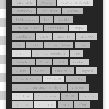
Astronomía
Atlautla
Autor en Así Sucede
Bádminton
Básquetbol
Bienestar
Biodiversidad
Box
Cabildo
Café con Chisma
Campirano
Campo
Capulhuac
Carlos
CEDIPIEM
CEPANAF
CFE
Chalco
Chapa de Mota
China
CIENCIA
Ciencia y Tecnología
Cine
Ciudadano
Clima
CMLL
Codhem
Colmex
CONAVI
Conciertos
Congreso
Corea del Norte
COVID-19
COVID19
Crónicas de un cantante callejero
Cruz Roja
CULTURA
Curiosidades
DDHH
deporte
Deportes
DEPORTES
Día D
Difem