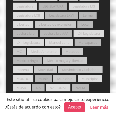
Legislatura
LEGISLATURA
Legislatura LXI
Legislatura LXII
Legislatura LXVI
Lerma
Libertad
Libertad de expresión
Local
Lucha Libre
Lucha Libre AAA
LXI Legislatura
LXII Legislatura
Manuel Luna
Marcapasos
MC
Medio Ambiente
Metepec
Mexicaltzingo
México magia y libertad
morena
Movilidad
Movimiento Ciudadano
MUNDO
munic
Municipio
Municipios
MUSIC
NA
NACIONAL
NAEM
NASA
Nueva Alianza
Ocoyoacac
Este sitio utiliza cookies para mejorar tu experiencia.
Ocuilan
Osfem
Otzolotepec
PAN
¿Estás de acuerdo con esto?
Leer más
Acepto
PEMEX
PERIFERIA
PJEM
Podcast