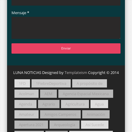
Mensaje
*
LUNA NOTICIAS Designed by
Templateism
Copyright © 2014
1FD
1FiebreDeportiva
A propósito de
Acolman
AEM
Agencia Espacial Mexicana
Agenda
Agrario
Agricultura
Agua
Amateur
Amigos Camperos
Animación
Apertura 2021
Arqueología
Así Sucede