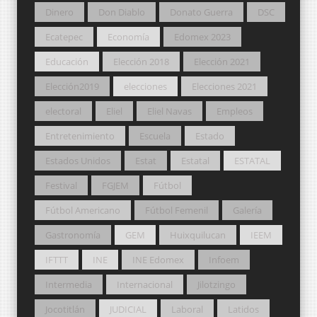
Dinero
Don Diablo
Donato Guerra
DSC
Ecatepec
Economía
Edomex 2023
Educación
Elección 2018
Elección 2021
Elección2019
elecciones
Elecciones 2021
electoral
Eliel
Eliel Navas
Empleos
Entretenimiento
Escuela
Estado
Estados Unidos
Estat
Estatal
ESTATAL
Festival
FGJEM
Fútbol
Fútbol Americano
Fútbol Femenil
Galería
Gastronomía
GEM
Huixquilucan
IEEM
IFTTT
INE
INE Edomex
Infoem
Intermedia
Internacional
Jilotzingo
Jocotitlán
JUDICIAL
Laboral
Latidos