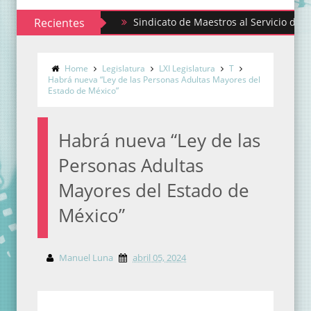
Recientes
Sindicato de Maestros al Servicio del Estado 
Emiten convocatoria para ser parte del Comité
Home
Legislatura
LXI Legislatura
T
Habrá nueva “Ley de las Personas Adultas Mayores del
Estado de México”
Habrá nueva “Ley de las
Personas Adultas
Mayores del Estado de
México”
Manuel Luna
abril 05, 2024