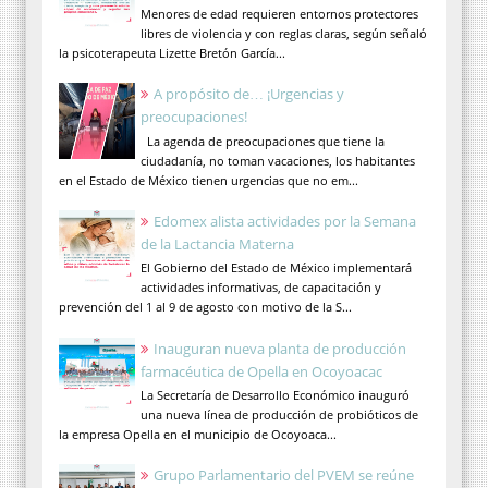
Menores de edad requieren entornos protectores
libres de violencia y con reglas claras, según señaló
la psicoterapeuta Lizette Bretón García...
A propósito de… ¡Urgencias y
preocupaciones!
La agenda de preocupaciones que tiene la
ciudadanía, no toman vacaciones, los habitantes
en el Estado de México tienen urgencias que no em...
Edomex alista actividades por la Semana
de la Lactancia Materna
El Gobierno del Estado de México implementará
actividades informativas, de capacitación y
prevención del 1 al 9 de agosto con motivo de la S...
Inauguran nueva planta de producción
farmacéutica de Opella en Ocoyoacac
La Secretaría de Desarrollo Económico inauguró
una nueva línea de producción de probióticos de
la empresa Opella en el municipio de Ocoyoaca...
Grupo Parlamentario del PVEM se reúne