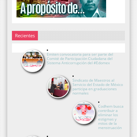
Recientes
Emiten convocatoria para ser parte del
Comité de Participación Ciudadana del
Sistema Anticorrupción del #Edomex
Sindicato de Maestros al
Servicio del Estado de México
participa en graduaciones
normales
Codhem busca
contribuir a
eliminar los
estigmas y
mitos de la
menstruación