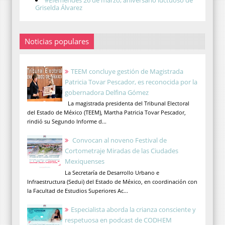
#Efemérides 26 de marzo, aniversario luctuoso de
Griselda Álvarez
Noticias populares
TEEM concluye gestión de Magistrada
Patricia Tovar Pescador, es reconocida por la
gobernadora Delfina Gómez
La magistrada presidenta del Tribunal Electoral
del Estado de México (TEEM), Martha Patricia Tovar Pescador,
rindió su Segundo Informe d...
Convocan al noveno Festival de
Cortometraje Miradas de las Ciudades
Mexiquenses
La Secretaría de Desarrollo Urbano e
Infraestructura (Sedui) del Estado de México, en coordinación con
la Facultad de Estudios Superiores Ac...
Especialista aborda la crianza consciente y
respetuosa en podcast de CODHEM