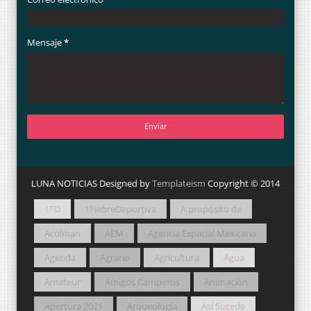
Mensaje
*
LUNA NOTICIAS Designed by
Templateism
Copyright © 2014
1FD
1FiebreDeportiva
A propósito de
Acolman
AEM
Agencia Espacial Mexicana
Agenda
Agrario
Agricultura
Agua
Amateur
Amigos Camperos
Animación
Apertura 2021
Arqueología
Así Sucede