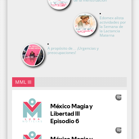
de la menstruación
Edomex alista
actividades por
la Semana de
la Lactancia
Materna
A propósito de… ¡Urgencias y
preocupaciones!
MML III