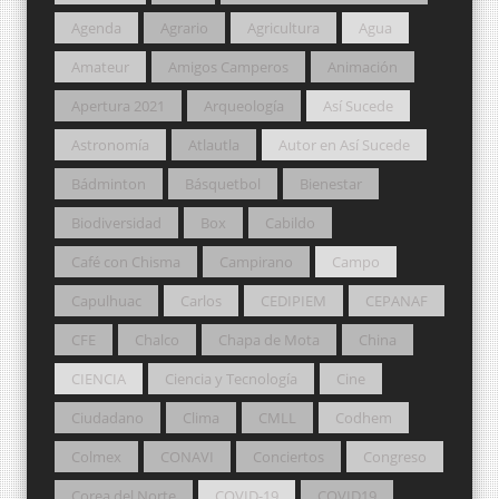
Agenda
Agrario
Agricultura
Agua
Amateur
Amigos Camperos
Animación
Apertura 2021
Arqueología
Así Sucede
Astronomía
Atlautla
Autor en Así Sucede
Bádminton
Básquetbol
Bienestar
Biodiversidad
Box
Cabildo
Café con Chisma
Campirano
Campo
Capulhuac
Carlos
CEDIPIEM
CEPANAF
CFE
Chalco
Chapa de Mota
China
CIENCIA
Ciencia y Tecnología
Cine
Ciudadano
Clima
CMLL
Codhem
Colmex
CONAVI
Conciertos
Congreso
Corea del Norte
COVID-19
COVID19