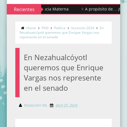
ana de la Lactancia Materna
Recientes
A propósito de… ¡Urgencias y
Home
PAN
Política
Sucesión 2024
En
Nezahualcóyotl queremos que Enrique Vargas nos
represente en el senado
En Nezahualcóyotl
queremos que Enrique
Vargas nos represente
en el senado
Redacción ML
abril 25, 2024