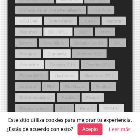
Crónicas de un cantante callejero
Cruz Roja
CULTURA
Curiosidades
DDHH
deporte
Deportes
DEPORTES
Día D
Difem
Dinero
Don Diablo
Donato Guerra
DSC
Ecatepec
Economía
Edomex 2023
Educación
Elección 2018
Elección 2021
Elección2019
elecciones
Elecciones 2021
electoral
Eliel
Eliel Navas
Empleos
Entretenimiento
Escuela
Estado
Estados Unidos
Estat
Estatal
ESTATAL
Festival
FGJEM
Fútbol
Este sitio utiliza cookies para mejorar tu experiencia.
¿Estás de acuerdo con esto?
Leer más
Acepto
Fútbol Americano
Fútbol Femenil
Galería