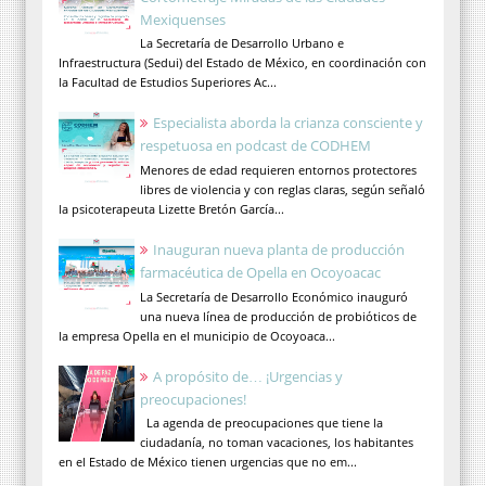
Mexiquenses
La Secretaría de Desarrollo Urbano e
Infraestructura (Sedui) del Estado de México, en coordinación con
la Facultad de Estudios Superiores Ac...
Especialista aborda la crianza consciente y
respetuosa en podcast de CODHEM
Menores de edad requieren entornos protectores
libres de violencia y con reglas claras, según señaló
la psicoterapeuta Lizette Bretón García...
Inauguran nueva planta de producción
farmacéutica de Opella en Ocoyoacac
La Secretaría de Desarrollo Económico inauguró
una nueva línea de producción de probióticos de
la empresa Opella en el municipio de Ocoyoaca...
A propósito de… ¡Urgencias y
preocupaciones!
La agenda de preocupaciones que tiene la
ciudadanía, no toman vacaciones, los habitantes
en el Estado de México tienen urgencias que no em...