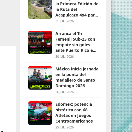
la Primera Edición de
la Ruta del
Acapulcazo 4x4 para
parejas
31 JUL. 2026
Arranca el Tri
Femenil Sub-23 con
empate sin goles
ante Puerto Rico en
Santo Domingo 2026
30 JUL. 2026
México inicia jornada
en la punta del
medallero de Santo
Domingo 2026
26 JUL. 2026
Edomex: potencia
histórica con 68
Atletas en Juegos
Centroamericanos
25 JUL. 2026
tos