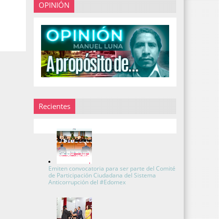
OPINIÓN
Recientes
Emiten convocatoria para ser parte del Comité
de Participación Ciudadana del Sistema
Anticorrupción del #Edomex