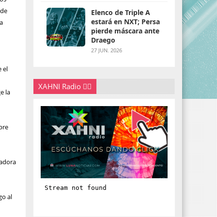
 de
Elenco de Triple A
estará en NXT; Persa
la
pierde máscara ante
Draego
27 JUN. 2026
 el
XAHNI Radio 👇🏽
e la
pre
ladora
go al