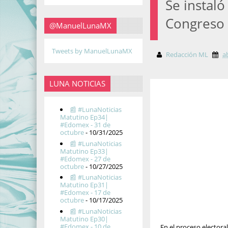
Se instal
Congreso 
@ManuelLunaMX
Tweets by ManuelLunaMX
Redacción ML
a
LUNA NOTICIAS
📰 #LunaNoticias
Matutino Ep34|
#Edomex - 31 de
octubre
- 10/31/2025
📰 #LunaNoticias
Matutino Ep33|
#Edomex - 27 de
octubre
- 10/27/2025
📰 #LunaNoticias
Matutino Ep31|
#Edomex - 17 de
octubre
- 10/17/2025
📰 #LunaNoticias
Matutino Ep30|
#Edomex - 10 de
En el proceso elector