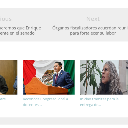
ious
Next
ueremos que Enrique
Órganos fiscalizadores acuerdan reuni
ente en el senado
para fortalecer su labor
ntre
Reconoce Congreso local a
Inician trámites para la
docentes ...
entrega de...