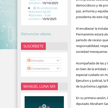
octubre
- 10/10/2025
democráticos y de prot
📰 #LunaNoticias
paz, armonía y equidad
Matutino Ep29|
#Edomex - 9 de
presidenta de este órg
octubre
- 10/9/2025
Al encabezar la instal
Denunciar abuso
Permanente estará aten
periodo de receso que 
SUSCRÍBETE
responsabilidad, respe
sociedad mexiquense.
Entradas
Acompañada de las y lo
Comentarios
en bien de la entidad,
especial cuidado en m
Ejecutivo y Judicial, 
MANUEL LUNA MX
de la próxima Legislatu
En su primera sesión, 
diputado Abraham Saro