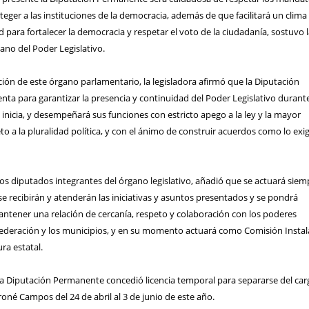
eger a las instituciones de la democracia, además de que facilitará un clima
 para fortalecer la democracia y respetar el voto de la ciudadanía, sostuvo 
ano del Poder Legislativo.
ación de este órgano parlamentario, la legisladora afirmó que la Diputación
ta para garantizar la presencia y continuidad del Poder Legislativo durante
inicia, y desempeñará sus funciones con estricto apego a la ley y la mayor
to a la pluralidad política, y con el ánimo de construir acuerdos como lo exig
s diputados integrantes del órgano legislativo, añadió que se actuará siem
 se recibirán y atenderán las iniciativas y asuntos presentados y se pondrá
antener una relación de cercanía, respeto y colaboración con los poderes
la federación y los municipios, y en su momento actuará como Comisión Insta
ra estatal.
la Diputación Permanente concedió licencia temporal para separarse del car
né Campos del 24 de abril al 3 de junio de este año.