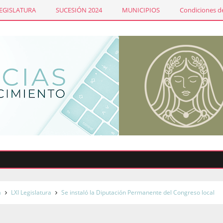
LEGISLATURA
SUCESIÓN 2024
MUNICIPIOS
Condiciones de
E
a
LXI Legislatura
Se instaló la Diputación Permanente del Congreso local