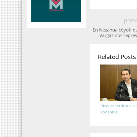
prev
En Nezahualcóyotl q
Vargas nos repres
Related Posts
Disputa territorial e
Tonanitla...