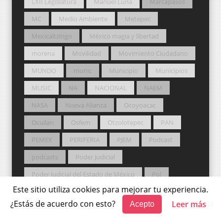
LXII Legislatura
Manuel Luna
Marcapasos
MC
Medio Ambiente
Metepec
Mexicaltzingo
México magia y libertad
morena
Movilidad
Movimiento Ciudadano
MUNDO
munic
Municipio
Municipios
MUSIC
NA
NACIONAL
NAEM
NASA
Nueva Alianza
Ocoyoacac
Ocuilan
Osfem
Otzolotepec
PAN
PEMEX
PERIFERIA
PJEM
Podcast
podcasts
Poder Judicial
Poder Judicial del Estado de México
Pol
Este sitio utiliza cookies para mejorar tu experiencia.
Política
Potros Salvajes
PRD
¿Estás de acuerdo con esto?
Leer más
Acepto
Premio Nobel
PRI
Probosque