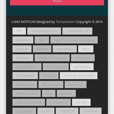
LUNA NOTICIAS Designed by
Templateism
Copyright © 2014
1FD
1FiebreDeportiva
A propósito de
Acolman
AEM
Agencia Espacial Mexicana
Agenda
Agrario
Agricultura
Agua
Amateur
Amigos Camperos
Animación
Apertura 2021
Arqueología
Así Sucede
Astronomía
Atlautla
Autor en Así Sucede
Bádminton
Básquetbol
Bienestar
Biodiversidad
Box
Cabildo
Café con Chisma
Campirano
Campo
Capulhuac
Carlos
CEDIPIEM
CEPANAF