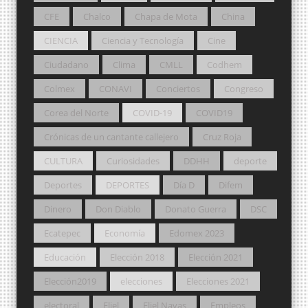
CFE
Chalco
Chapa de Mota
China
CIENCIA
Ciencia y Tecnología
Cine
Ciudadano
Clima
CMLL
Codhem
Colmex
CONAVI
Conciertos
Congreso
Corea del Norte
COVID-19
COVID19
Crónicas de un cantante callejero
Cruz Roja
CULTURA
Curiosidades
DDHH
deporte
Deportes
DEPORTES
Día D
Difem
Dinero
Don Diablo
Donato Guerra
DSC
Ecatepec
Economía
Edomex 2023
Educación
Elección 2018
Elección 2021
Elección2019
elecciones
Elecciones 2021
electoral
Eliel
Eliel Navas
Empleos