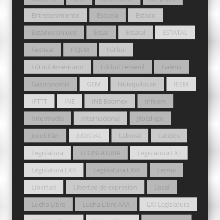
Entretenimiento
Escuela
Estado
Estados Unidos
Estat
Estatal
ESTATAL
Festival
FGJEM
Fútbol
Fútbol Americano
Fútbol Femenil
Galería
Gastronomía
GEM
Huixquilucan
IEEM
IFTTT
INE
INE Edomex
Infoem
Intermedia
Internacional
Jilotzingo
Jocotitlán
JUDICIAL
Laboral
Latidos
Legislatura
LEGISLATURA
Legislatura LXI
Legislatura LXII
Legislatura LXVI
Lerma
Libertad
Libertad de expresión
Local
Lucha Libre
Lucha Libre AAA
LXI Legislatura