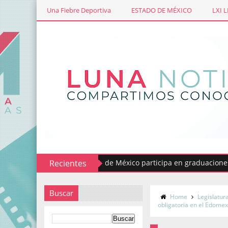
Una Fiebre Deportiva
ESTADO DE MÉXICO
LXI 
s al Servicio del Estado de México participa en graduaciones norm
Recientes
Buscar
Home
Legislatur
obligatoria en el Edome