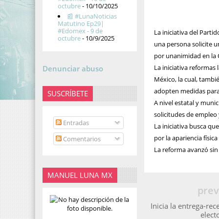
octubre
- 10/10/2025
📰 #LunaNoticias
Matutino Ep29|
#Edomex - 9 de
La iniciativa del Parti
octubre
- 10/9/2025
una persona solicite u
por unanimidad en la
La iniciativa reformas
Denunciar abuso
México, la cual, tambi
adopten medidas para 
SUSCRÍBETE
A nivel estatal y munic
solicitudes de empleo 
Entradas
La iniciativa busca qu
por la apariencia físi
Comentarios
La reforma avanzó sin 
MANUEL LUNA MX
prev
Inicia la entrega-re
elect