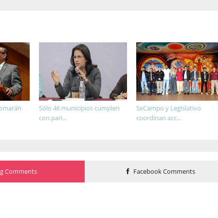
tomarán
Sólo 46 municipios cumplen
SeCampo y Legislativo
con pari...
coordinan acc...
og Comments
Facebook Comments
o