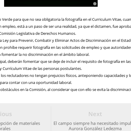
do Verde para que no sea obligatoria la fotografía en el Curriculum Vitae, cua
n empleo, está a un paso de ser una realidad, ya que el dictamen, fue apro
 Comisión Legislativa de Derechos Humanos.
 la Ley para Prevenir, Combatir y Eliminar Actos de Discriminación en el Esta
én prohíbe requerir fotografía en las solicitudes de empleo y que autoridade
fomentar la no discriminación en el ámbito laboral.
ipal, deberán fomentar que se deje de incluir el requisito de fotografía en las
y Currículum Vitae de las personas postulantes.
e los reclutadores no tengan prejuicios físicos, anteponiendo capacidades y 
ca para contar con una oportunidad laboral.
obstáculos en la Comisión, al considerar que con ello se evita la discriminac
ious
Next
cepción de materiales
El campo siempre ha necesitado impul
orales
Aurora González Ledezma