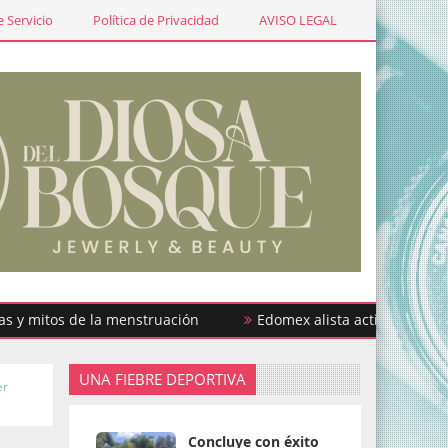
 Servicio
Política de Privacidad
AVISO LEGAL
tos de la menstruación
Edomex alista actividades por la S
UNA FIEBRE DEPORTIVA
er
Concluye con éxito