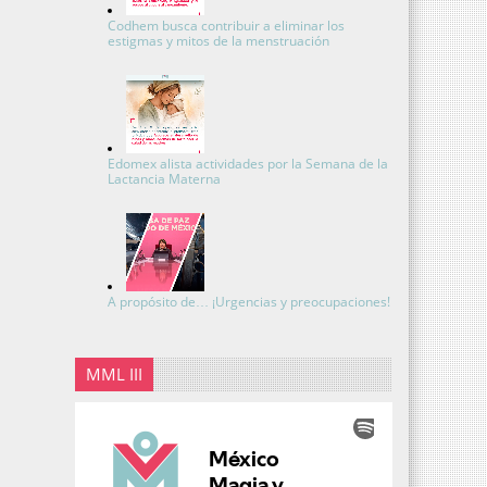
Codhem busca contribuir a eliminar los
estigmas y mitos de la menstruación
Edomex alista actividades por la Semana de la
Lactancia Materna
A propósito de… ¡Urgencias y preocupaciones!
MML III