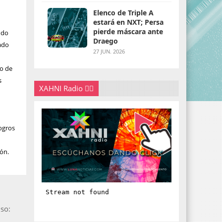
Elenco de Triple A
estará en NXT; Persa
pierde máscara ante
ndo
Draego
bado
27 JUN. 2026
do de
s
XAHNI Radio 👇🏽
logros
ión.
so: