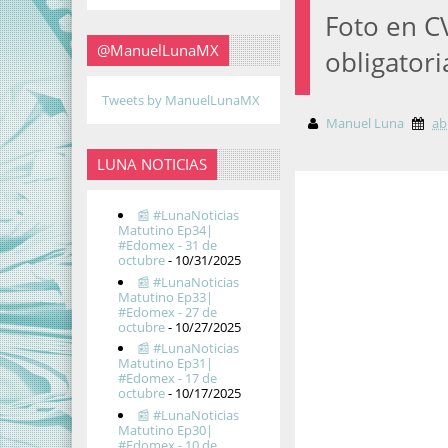
Foto en CV
@ManuelLunaMX
obligator
Tweets by ManuelLunaMX
Manuel Luna
ab
LUNA NOTICIAS
📰 #LunaNoticias
Matutino Ep34|
#Edomex - 31 de
octubre
- 10/31/2025
📰 #LunaNoticias
Matutino Ep33|
#Edomex - 27 de
octubre
- 10/27/2025
📰 #LunaNoticias
Matutino Ep31|
#Edomex - 17 de
octubre
- 10/17/2025
📰 #LunaNoticias
Matutino Ep30|
#Edomex - 10 de