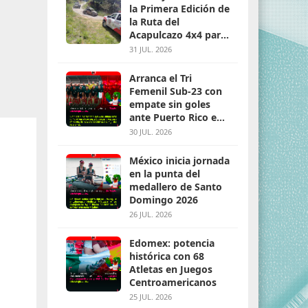
la Primera Edición de
la Ruta del
Acapulcazo 4x4 para
parejas
31 JUL. 2026
Arranca el Tri
Femenil Sub-23 con
empate sin goles
ante Puerto Rico en
Santo Domingo 2026
30 JUL. 2026
México inicia jornada
en la punta del
medallero de Santo
Domingo 2026
26 JUL. 2026
Edomex: potencia
histórica con 68
Atletas en Juegos
Centroamericanos
25 JUL. 2026