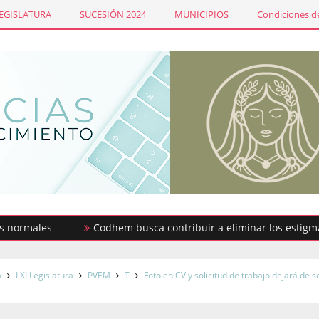
LEGISLATURA
SUCESIÓN 2024
MUNICIPIOS
Condiciones de
ales
Codhem busca contribuir a eliminar los estigmas y mi
a
LXI Legislatura
PVEM
T
Foto en CV y solicitud de trabajo dejará de s
x