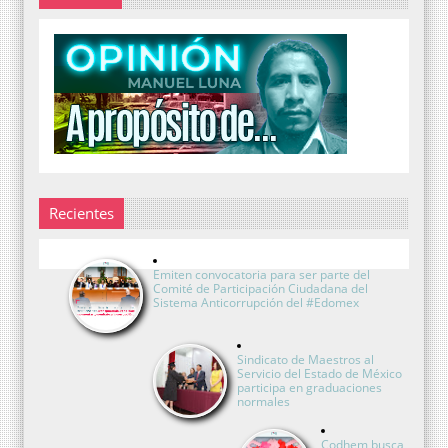
Recientes
Emiten convocatoria para ser parte del
Comité de Participación Ciudadana del
Sistema Anticorrupción del #Edomex
Sindicato de Maestros al
Servicio del Estado de México
participa en graduaciones
normales
Codhem busca