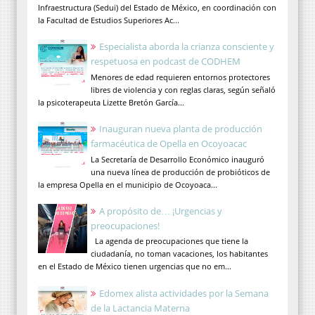
Infraestructura (Sedui) del Estado de México, en coordinación con
la Facultad de Estudios Superiores Ac...
Especialista aborda la crianza consciente y
respetuosa en podcast de CODHEM
Menores de edad requieren entornos protectores
libres de violencia y con reglas claras, según señaló
la psicoterapeuta Lizette Bretón García...
Inauguran nueva planta de producción
farmacéutica de Opella en Ocoyoacac
La Secretaría de Desarrollo Económico inauguró
una nueva línea de producción de probióticos de
la empresa Opella en el municipio de Ocoyoaca...
A propósito de… ¡Urgencias y
preocupaciones!
La agenda de preocupaciones que tiene la
ciudadanía, no toman vacaciones, los habitantes
en el Estado de México tienen urgencias que no em...
Edomex alista actividades por la Semana
de la Lactancia Materna