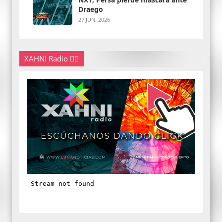
Draego
27 JUN. 2026
XAHNI Radio 👇🏽