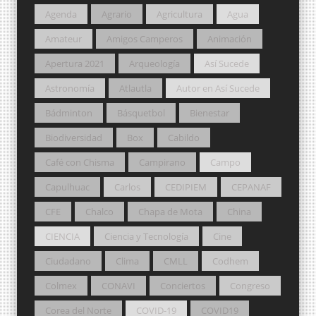
Agenda
Agrario
Agricultura
Agua
Amateur
Amigos Camperos
Animación
Apertura 2021
Arqueología
Así Sucede
Astronomía
Atlautla
Autor en Así Sucede
Bádminton
Básquetbol
Bienestar
Biodiversidad
Box
Cabildo
Café con Chisma
Campirano
Campo
Capulhuac
Carlos
CEDIPIEM
CEPANAF
CFE
Chalco
Chapa de Mota
China
CIENCIA
Ciencia y Tecnología
Cine
Ciudadano
Clima
CMLL
Codhem
Colmex
CONAVI
Conciertos
Congreso
Corea del Norte
COVID-19
COVID19