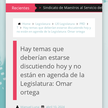
Recientes
Sindicato de Maestros al Servicio del Estado de
Home
Legislatura
LXI Legislatura
PRD
T
Hay temas que deberían estarse discutiendo hoy y
no están en agenda de la Legislatura: Omar ortega
Hay temas que
deberían estarse
discutiendo hoy y no
están en agenda de la
Legislatura: Omar
ortega
Manuel Luna
abril 10, 2024