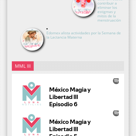
contribuir a
eliminar los
estigmas y
mitos de la
menstruación
Edomex alista actividades por la Semana de
la Lactancia Materna
MML III