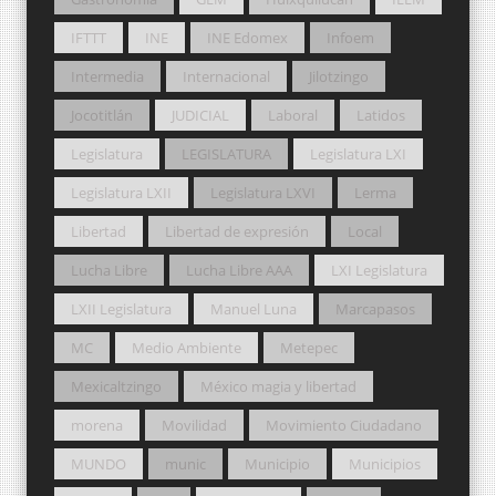
IFTTT
INE
INE Edomex
Infoem
Intermedia
Internacional
Jilotzingo
Jocotitlán
JUDICIAL
Laboral
Latidos
Legislatura
LEGISLATURA
Legislatura LXI
Legislatura LXII
Legislatura LXVI
Lerma
Libertad
Libertad de expresión
Local
Lucha Libre
Lucha Libre AAA
LXI Legislatura
LXII Legislatura
Manuel Luna
Marcapasos
MC
Medio Ambiente
Metepec
Mexicaltzingo
México magia y libertad
morena
Movilidad
Movimiento Ciudadano
MUNDO
munic
Municipio
Municipios