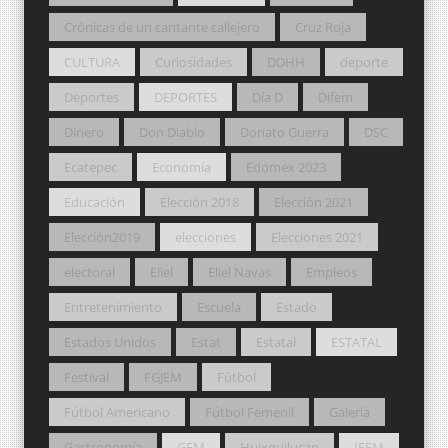
Crónicas de un cantante callejero
Cruz Roja
CULTURA
Curiosidades
DDHH
deporte
Deportes
DEPORTES
Día D
Difem
Dinero
Don Diablo
Donato Guerra
DSC
Ecatepec
Economía
Edomex 2023
Educación
Elección 2018
Elección 2021
Elección2019
elecciones
Elecciones 2021
electoral
Eliel
Eliel Navas
Empleos
Entretenimiento
Escuela
Estado
Estados Unidos
Estat
Estatal
ESTATAL
Festival
FGJEM
Fútbol
Fútbol Americano
Fútbol Femenil
Galería
Gastronomía
GEM
Huixquilucan
IEEM