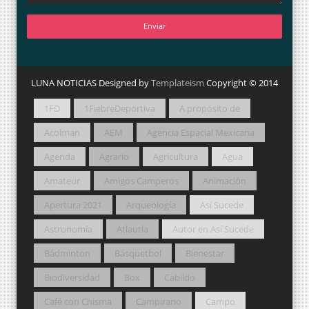
LUNA NOTICIAS Designed by
Templateism
Copyright © 2014
1FD
1FiebreDeportiva
A propósito de
Acolman
AEM
Agencia Espacial Mexicana
Agenda
Agrario
Agricultura
Agua
Amateur
Amigos Camperos
Animación
Apertura 2021
Arqueología
Así Sucede
Astronomía
Atlautla
Autor en Así Sucede
Bádminton
Básquetbol
Bienestar
Biodiversidad
Box
Cabildo
Café con Chisma
Campirano
Campo