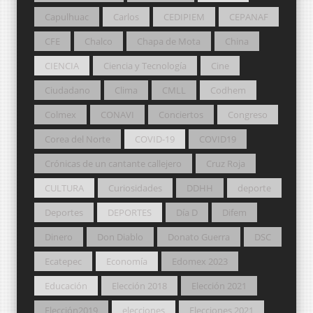
Capulhuac
Carlos
CEDIPIEM
CEPANAF
CFE
Chalco
Chapa de Mota
China
CIENCIA
Ciencia y Tecnología
Cine
Ciudadano
Clima
CMLL
Codhem
Colmex
CONAVI
Conciertos
Congreso
Corea del Norte
COVID-19
COVID19
Crónicas de un cantante callejero
Cruz Roja
CULTURA
Curiosidades
DDHH
deporte
Deportes
DEPORTES
Día D
Difem
Dinero
Don Diablo
Donato Guerra
DSC
Ecatepec
Economía
Edomex 2023
Educación
Elección 2018
Elección 2021
Elección2019
elecciones
Elecciones 2021