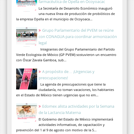
farmacéutica de Opella en Ocoyoacac
La Secretaría de Desarrollo Económico inauguró
una nueva línea de producción de probióticos de
la empresa Opella en el municipio de Ocoyoaca...
Grupo Parlamentario del PVEM se reúne
con CONAGUA para coordinar armonización
legal
Integrantes del Grupo Parlamentario del Partido
Verde Ecologista de México (GP PVEM) sostuvieron un encuentro
con Óscar Zavala Gamboa, sub...
A propósito de… ¡Urgencias y
preocupaciones!
La agenda de preocupaciones que tiene la
ciudadanía, no toman vacaciones, los habitantes
en el Estado de México tienen urgencias que no em...
Edomex alista actividades por la Semana
de la Lactancia Materna
El Gobierno del Estado de México implementará
actividades informativas, de capacitación y
prevención del 1 al 9 de agosto con motivo de la S...