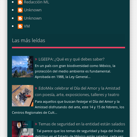
Redacción ML
Unknown
Unknown
VM
Las más leídas
LGEEPA: ¿Qué es y qué debes saber?
En un país con gran biodiversidad como México, la
protección del medio ambiente es fundamental.
Aprobada en 1988, la Ley General...
EdoMéx celebrar el Día del Amor y la Amistad
con poesía, arte, exposiciones, talleres y teatro
Para aquellos que buscan festejar el Día del Amor y la
Amistad disfrutando del arte, este 14 y 15 de febrero, los
Centros Regionales de Cult...
Temas de seguridad en la entidad están salados
Tal parece que los temas de seguridad y baja del índice
delictivo en el Estado de México están salados, cada vez