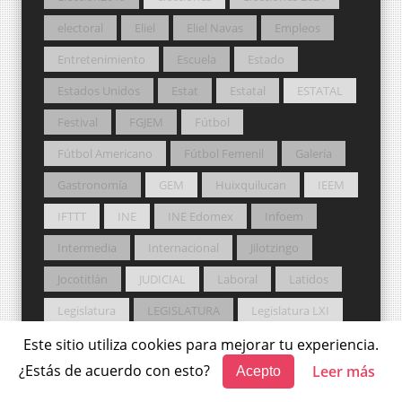
electoral
Eliel
Eliel Navas
Empleos
Entretenimiento
Escuela
Estado
Estados Unidos
Estat
Estatal
ESTATAL
Festival
FGJEM
Fútbol
Fútbol Americano
Fútbol Femenil
Galería
Gastronomía
GEM
Huixquilucan
IEEM
IFTTT
INE
INE Edomex
Infoem
Intermedia
Internacional
Jilotzingo
Jocotitlán
JUDICIAL
Laboral
Latidos
Legislatura
LEGISLATURA
Legislatura LXI
Legislatura LXII
Legislatura LXVI
Lerma
Este sitio utiliza cookies para mejorar tu experiencia.
¿Estás de acuerdo con esto?
Leer más
Acepto
Libertad
Libertad de expresión
Local