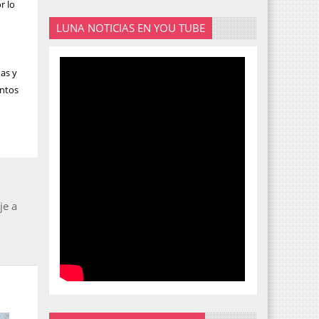
r lo
LUNA NOTICIAS EN YOU TUBE
mas y
entos
je a