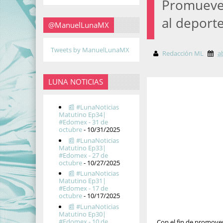
Promueven
al deport
@ManuelLunaMX
Tweets by ManuelLunaMX
Redacción ML
a
LUNA NOTICIAS
📰 #LunaNoticias
Matutino Ep34|
#Edomex - 31 de
octubre
- 10/31/2025
📰 #LunaNoticias
Matutino Ep33|
#Edomex - 27 de
octubre
- 10/27/2025
📰 #LunaNoticias
Matutino Ep31|
#Edomex - 17 de
octubre
- 10/17/2025
📰 #LunaNoticias
Matutino Ep30|
#Edomex - 10 de
Con el fin de promover 