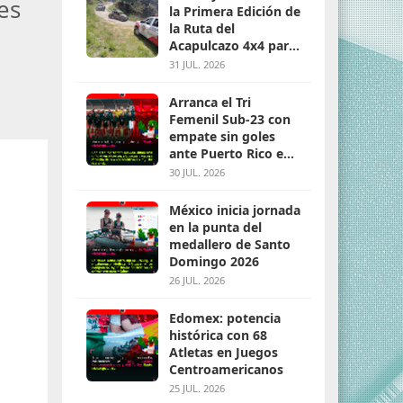
es
la Primera Edición de
la Ruta del
Acapulcazo 4x4 para
parejas
31 JUL. 2026
Arranca el Tri
Femenil Sub-23 con
empate sin goles
ante Puerto Rico en
Santo Domingo 2026
30 JUL. 2026
México inicia jornada
en la punta del
medallero de Santo
Domingo 2026
26 JUL. 2026
Edomex: potencia
histórica con 68
Atletas en Juegos
Centroamericanos
25 JUL. 2026