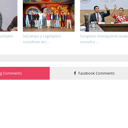
 cumplen
SeCampo y Legislativo
Congreso mexiquense avala
coordinan acc...
consulta ...
og Comments
Facebook Comments
o