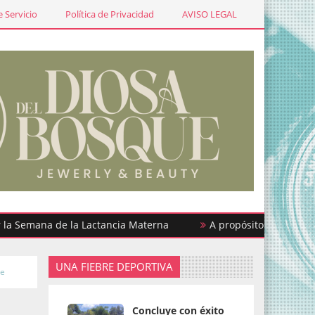
 Servicio
Política de Privacidad
AVISO LEGAL
mana de la Lactancia Materna
A propósito de… ¡Urgencias 
UNA FIEBRE DEPORTIVA
te
Concluye con éxito