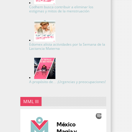
Codhem busca contribuir a eliminar los
estigmas y mitos de la menstruación
Edomex alista actividades por la Semana de la
Lactancia Materna
A propósito de… ¡Urgencias y preocupaciones!
MML III