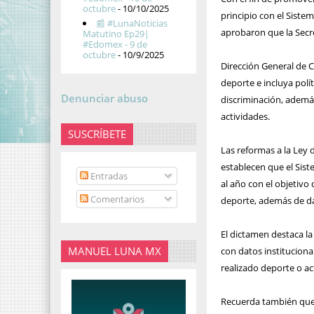
octubre
- 10/10/2025
principio con el Sistem
📰 #LunaNoticias
aprobaron que la Secre
Matutino Ep29|
#Edomex - 9 de
octubre
- 10/9/2025
Dirección General de Cu
deporte e incluya polí
Denunciar abuso
discriminación, ademá
actividades.
SUSCRÍBETE
Las reformas a la Ley 
establecen que el Sist
Entradas
al año con el objetivo d
Comentarios
deporte, además de da
El dictamen destaca la
MANUEL LUNA MX
con datos institucion
realizado deporte o act
Recuerda también que 