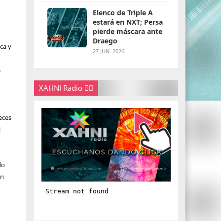
Elenco de Triple A
estará en NXT; Persa
pierde máscara ante
Draego
ica y
27 JUN. 2026
s
XAHNI Radio 👇🏽
eces
l
do
an