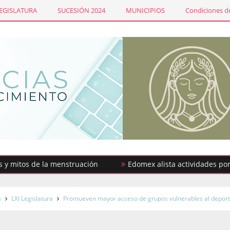
LEGISLATURA
SUCESIÓN 2024
MUNICIPIOS
Condiciones de
os de la menstruación
Edomex alista actividades por la Se
a
LXI Legislatura
Promueven mayor acceso de grupos vulnerables al depor