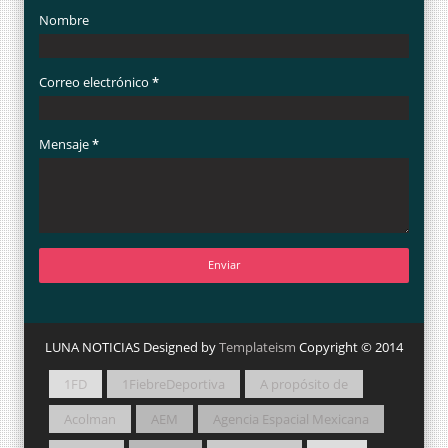
Nombre
Correo electrónico
*
Mensaje
*
LUNA NOTICIAS Designed by
Templateism
Copyright © 2014
1FD
1FiebreDeportiva
A propósito de
Acolman
AEM
Agencia Espacial Mexicana