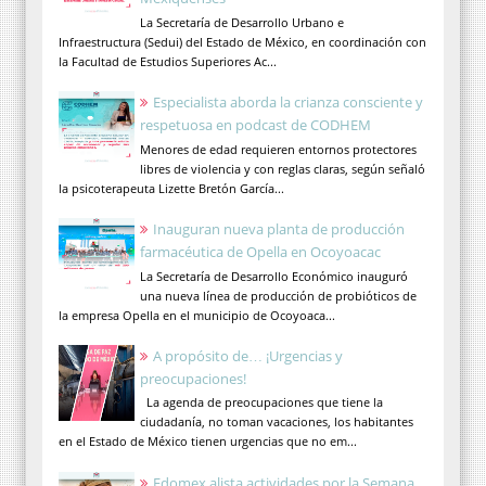
La Secretaría de Desarrollo Urbano e
Infraestructura (Sedui) del Estado de México, en coordinación con
la Facultad de Estudios Superiores Ac...
Especialista aborda la crianza consciente y
respetuosa en podcast de CODHEM
Menores de edad requieren entornos protectores
libres de violencia y con reglas claras, según señaló
la psicoterapeuta Lizette Bretón García...
Inauguran nueva planta de producción
farmacéutica de Opella en Ocoyoacac
La Secretaría de Desarrollo Económico inauguró
una nueva línea de producción de probióticos de
la empresa Opella en el municipio de Ocoyoaca...
A propósito de… ¡Urgencias y
preocupaciones!
La agenda de preocupaciones que tiene la
ciudadanía, no toman vacaciones, los habitantes
en el Estado de México tienen urgencias que no em...
Edomex alista actividades por la Semana