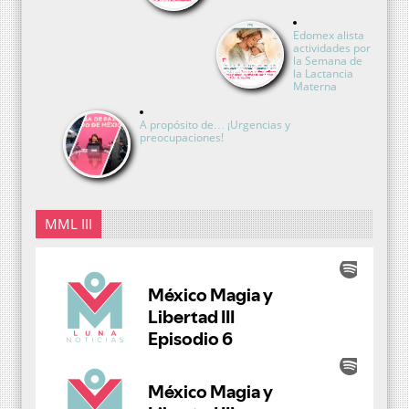
Edomex alista
actividades por
la Semana de
la Lactancia
Materna
A propósito de… ¡Urgencias y
preocupaciones!
MML III