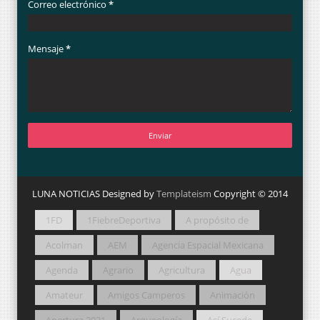
Correo electrónico
*
Mensaje
*
LUNA NOTICIAS Designed by
Templateism
Copyright © 2014
1FD
1FiebreDeportiva
A propósito de
Acolman
AEM
Agencia Espacial Mexicana
Agenda
Agrario
Agricultura
Agua
Amateur
Amigos Camperos
Animación