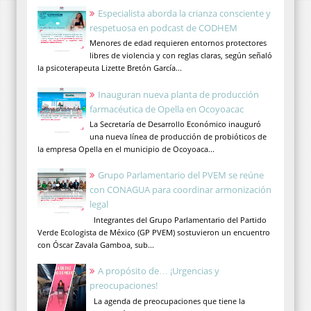
Especialista aborda la crianza consciente y
respetuosa en podcast de CODHEM
Menores de edad requieren entornos protectores
libres de violencia y con reglas claras, según señaló
la psicoterapeuta Lizette Bretón García...
Inauguran nueva planta de producción
farmacéutica de Opella en Ocoyoacac
La Secretaría de Desarrollo Económico inauguró
una nueva línea de producción de probióticos de
la empresa Opella en el municipio de Ocoyoaca...
Grupo Parlamentario del PVEM se reúne
con CONAGUA para coordinar armonización
legal
Integrantes del Grupo Parlamentario del Partido
Verde Ecologista de México (GP PVEM) sostuvieron un encuentro
con Óscar Zavala Gamboa, sub...
A propósito de… ¡Urgencias y
preocupaciones!
La agenda de preocupaciones que tiene la