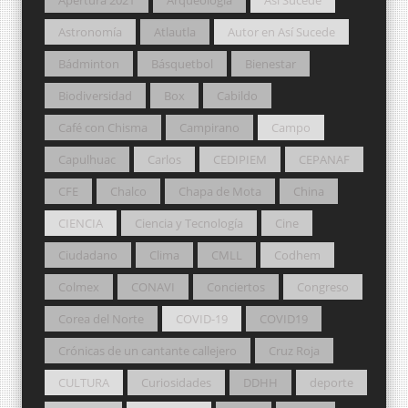
Apertura 2021
Arqueología
Así Sucede
Astronomía
Atlautla
Autor en Así Sucede
Bádminton
Básquetbol
Bienestar
Biodiversidad
Box
Cabildo
Café con Chisma
Campirano
Campo
Capulhuac
Carlos
CEDIPIEM
CEPANAF
CFE
Chalco
Chapa de Mota
China
CIENCIA
Ciencia y Tecnología
Cine
Ciudadano
Clima
CMLL
Codhem
Colmex
CONAVI
Conciertos
Congreso
Corea del Norte
COVID-19
COVID19
Crónicas de un cantante callejero
Cruz Roja
CULTURA
Curiosidades
DDHH
deporte