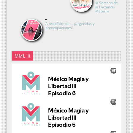
la Semana de
la Lactancia
Materna
A propósito de… ¡Urgencias y
preocupaciones!
MML III