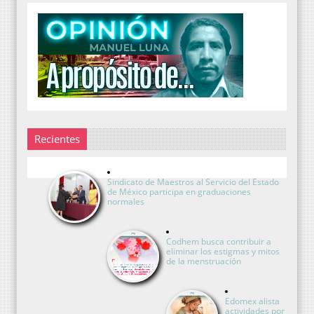
Recientes
Sindicato de Maestros al Servicio del Estado
de México participa en graduaciones
normales
Codhem busca contribuir a
eliminar los estigmas y mitos
de la menstruación
Edomex alista
actividades por