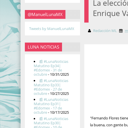
La elecci
Enrique V
@ManuelLunaMX
Tweets by ManuelLunaMX
Redacción ML
m
LUNA NOTICIAS
📰 #LunaNoticias
Matutino Ep34|
#Edomex - 31 de
octubre
- 10/31/2025
📰 #LunaNoticias
Matutino Ep33|
#Edomex - 27 de
octubre
- 10/27/2025
📰 #LunaNoticias
Matutino Ep31|
#Edomex - 17 de
octubre
- 10/17/2025
"Fernando Flores tiene
📰 #LunaNoticias
Matutino Ep30|
la buena, con gente bu
#Edomex - 10 de