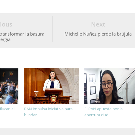
ious
Next
transformar la basura
Michelle Nuñez pierde la brújula
ergía
lucan el
PAN impulsa iniciativa para
El PAN apuesta por la
blindar...
apertura ciud...