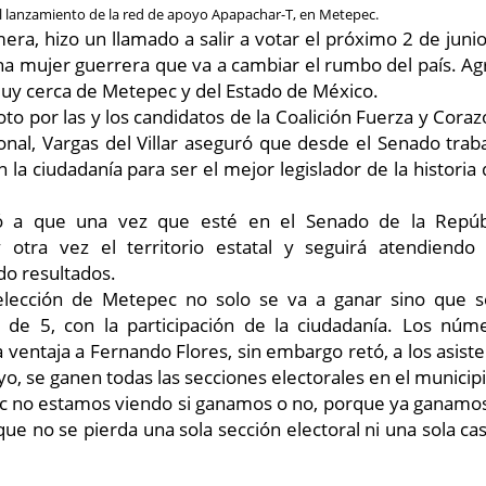
el lanzamiento de la red de apoyo Apapachar-T, en Metepec.
era, hizo un llamado a salir a votar el próximo 2 de juni
una mujer guerrera que va a cambiar el rumbo del país. A
muy cerca de Metepec y del Estado de México.
 voto por las y los candidatos de la Coalición Fuerza y Coraz
ional, Vargas del Villar aseguró que desde el Senado trab
la ciudadanía para ser el mejor legislador de la historia 
 a que una vez que esté en el Senado de la Repúbl
 otra vez el territorio estatal y seguirá atendiendo 
do resultados.
elección de Metepec no solo se va a ganar sino que s
 de 5, con la participación de la ciudadanía. Los núm
a ventaja a Fernando Flores, sin embargo retó, a los asist
o, se ganen todas las secciones electorales en el municipi
c no estamos viendo si ganamos o no, porque ya ganamos
que no se pierda una sola sección electoral ni una sola casi