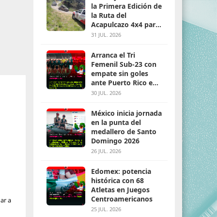
la Primera Edición de
la Ruta del
Acapulcazo 4x4 para
parejas
31 JUL. 2026
Arranca el Tri
Femenil Sub-23 con
empate sin goles
ante Puerto Rico en
Santo Domingo 2026
30 JUL. 2026
México inicia jornada
en la punta del
medallero de Santo
Domingo 2026
26 JUL. 2026
Edomex: potencia
histórica con 68
Atletas en Juegos
Centroamericanos
ar a
25 JUL. 2026