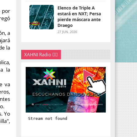
Elenco de Triple A
o por
estará en NXT; Persa
gregó
pierde máscara ante
Draego
ón, a
27 JUN. 2026
ajará
de la
XAHNI Radio 👇🏽
ica,
a la
e va
eros,
entes
o.
. Yo
lla",