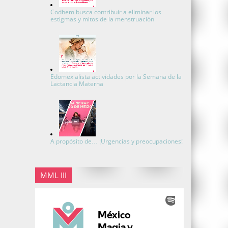
Codhem busca contribuir a eliminar los
estigmas y mitos de la menstruación
Edomex alista actividades por la Semana de la
Lactancia Materna
A propósito de… ¡Urgencias y preocupaciones!
MML III