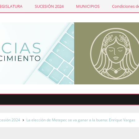
LEGISLATURA
SUCESIÓN 2024
MUNICIPIOS
Condiciones de
S
cesión 2024
La elección de Metepec se va ganar a la buena: Enrique Vargas