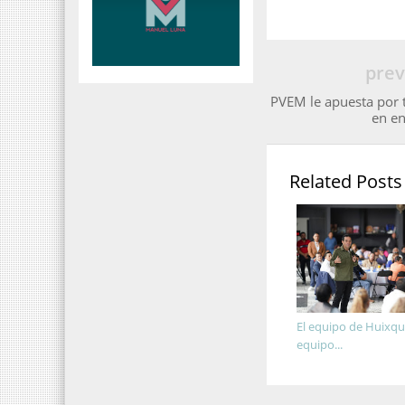
prev
PVEM le apuesta por 
en en
Related Posts
El equipo de Huixqui
equipo...