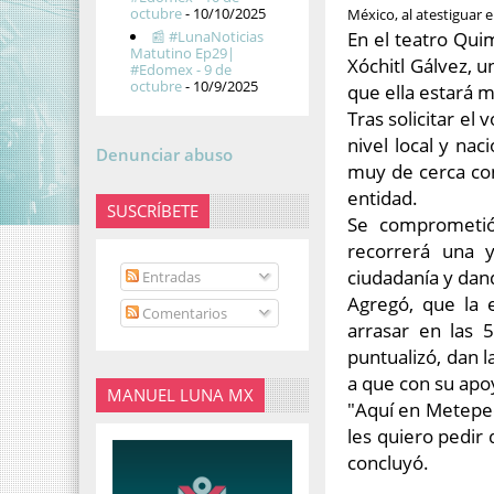
octubre
- 10/10/2025
México, al atestiguar 
En el teatro Quim
📰 #LunaNoticias
Matutino Ep29|
Xóchitl Gálvez, 
#Edomex - 9 de
octubre
- 10/9/2025
que ella estará 
Tras solicitar el
nivel local y nac
Denunciar abuso
muy de cerca con 
entidad.
SUSCRÍBETE
Se comprometió
recorrerá una y
ciudadanía y dan
Entradas
Agregó, que la 
Comentarios
arrasar en las 5
puntualizó, dan l
a que con su apoy
MANUEL LUNA MX
"Aquí en Metepe
les quiero pedir 
concluyó.