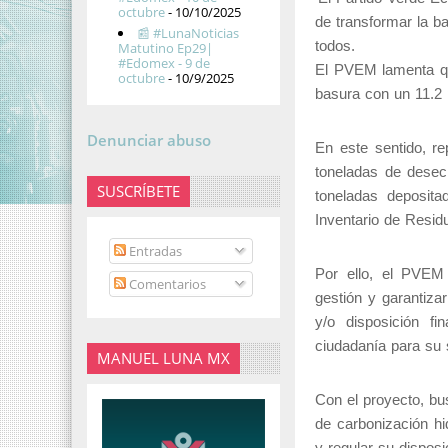
octubre
- 10/10/2025
de transformar la b
📰 #LunaNoticias
todos.
Matutino Ep29|
#Edomex - 9 de
El PVEM lamenta qu
octubre
- 10/9/2025
basura con un 11.2 
Denunciar abuso
En este sentido, r
toneladas de desec
SUSCRÍBETE
toneladas deposita
Inventario de Resid
Entradas
Por ello, el PVEM 
Comentarios
gestión y garantiza
y/o disposición f
ciudadanía para su s
MANUEL LUNA MX
Con el proyecto, bu
de carbonización hi
y regular su disposic