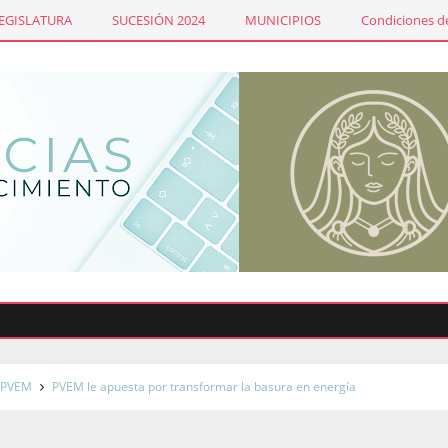
LEGISLATURA
SUCESIÓN 2024
MUNICIPIOS
Condiciones de
Si
PVEM
PVEM le apuesta por transformar la basura en energía