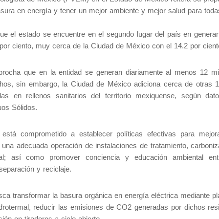
asura en energía y tener un mejor ambiente y mejor salud para toda
e el estado se encuentre en el segundo lugar del país en genera
por ciento, muy cerca de la Ciudad de México con el 14.2 por cient
eprocha que en la entidad se generan diariamente al menos 12 mi
hos, sin embargo, la Ciudad de México adiciona cerca de otras 1
das en rellenos sanitarios del territorio mexiquense, según dat
uos Sólidos.
está comprometido a establecer políticas efectivas para mejor
r una adecuada operación de instalaciones de tratamiento, carboniz
inal; así como promover conciencia y educación ambiental ent
eparación y reciclaje.
sca transformar la basura orgánica en energía eléctrica mediante pl
drotermal, reducir las emisiones de CO2 generadas por dichos res
ión en tiraderos a cielo abierto.