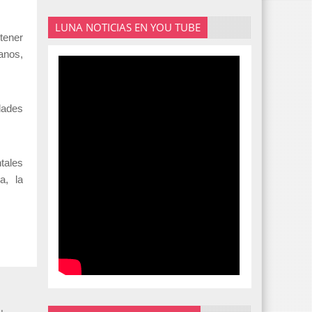
LUNA NOTICIAS EN YOU TUBE
tener
anos,
dades
tales
a, la