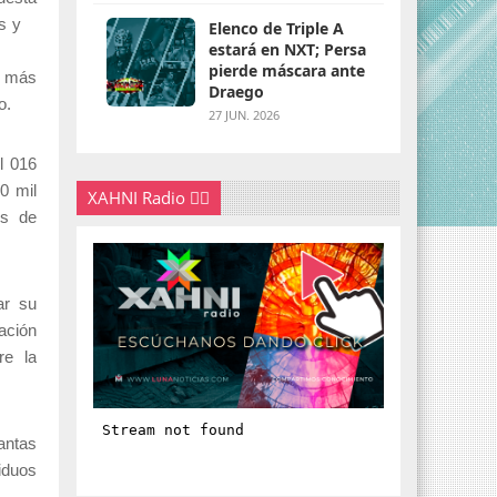
s y
Elenco de Triple A
estará en NXT; Persa
pierde máscara ante
r más
Draego
o.
27 JUN. 2026
l 016
0 mil
XAHNI Radio 👇🏽
os de
ar su
ación
re la
antas
iduos