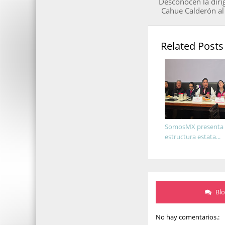
Desconocen la diri
Cahue Calderón al
Related Posts
SomosMX presenta
estructura estata...
Bl
No hay comentarios.: