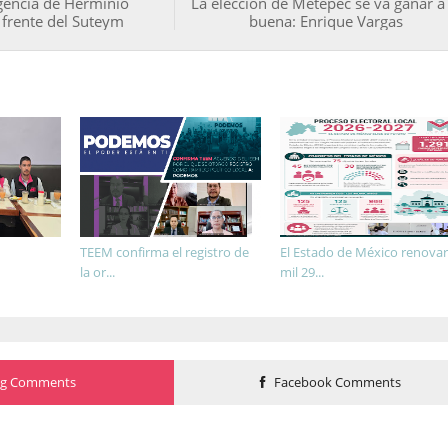
gencia de Herminio
La elección de Metepec se va ganar a 
 frente del Suteym
buena: Enrique Vargas
TEEM confirma el registro de
El Estado de México renova
la or...
mil 29...
og Comments
Facebook Comments