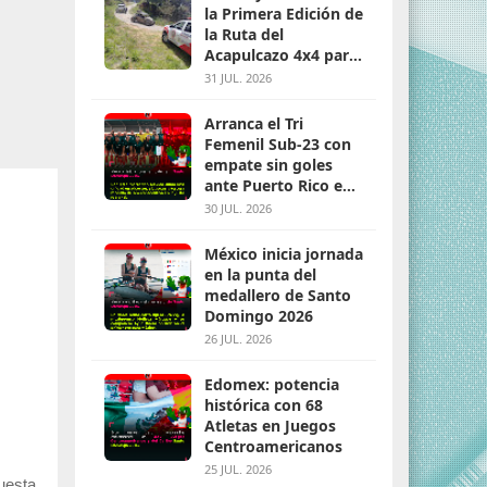
la Primera Edición de
la Ruta del
Acapulcazo 4x4 para
parejas
31 JUL. 2026
Arranca el Tri
Femenil Sub-23 con
empate sin goles
ante Puerto Rico en
Santo Domingo 2026
30 JUL. 2026
México inicia jornada
en la punta del
medallero de Santo
Domingo 2026
26 JUL. 2026
Edomex: potencia
histórica con 68
Atletas en Juegos
Centroamericanos
25 JUL. 2026
uesta