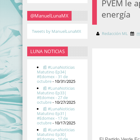
PVEM le a
energía
@ManuelLunaMX
Tweets by ManuelLunaMX
Redacción ML
m
LUNA NOTICIAS
📰 #LunaNoticias
Matutino Ep34|
#Edomex - 31 de
octubre
- 10/31/2025
📰 #LunaNoticias
Matutino Ep33|
#Edomex - 27 de
octubre
- 10/27/2025
📰 #LunaNoticias
Matutino Ep31|
#Edomex - 17 de
octubre
- 10/17/2025
📰 #LunaNoticias
Matutino Ep30|
#Edomex - 10 de
El Partido Verde E