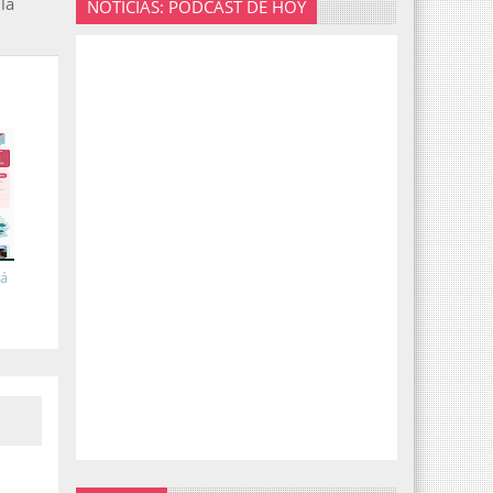
la
NOTICIAS: PODCAST DE HOY
rá