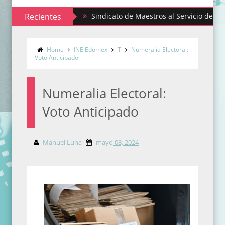
Recientes
Sindicato de Maestros al Servicio del Estado de
Home
INE Edomex
T
Numeralia Electoral:
Voto Anticipado
Numeralia Electoral:
Voto Anticipado
Manuel Luna
mayo 08, 2024