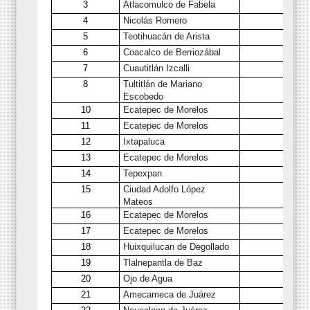
3
Atlacomulco de Fabela
4
Nicolás Romero
5
Teotihuacán de Arista
6
Coacalco de Berriozábal
7
Cuautitlán Izcalli
8
Tultitlán de Mariano
Escobedo
10
Ecatepec de Morelos
11
Ecatepec de Morelos
12
Ixtapaluca
13
Ecatepec de Morelos
14
Tepexpan
15
Ciudad Adolfo López
Mateos
16
Ecatepec de Morelos
17
Ecatepec de Morelos
18
Huixquilucan de Degollado
19
Tlalnepantla de Baz
20
Ojo de Agua
21
Amecameca de Juárez