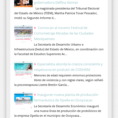
gobernadora Delfina Gómez
La magistrada presidenta del Tribunal Electoral
del Estado de México (TEEM), Martha Patricia Tovar Pescador,
rindió su Segundo Informe d...
Convocan al noveno Festival de
Cortometraje Miradas de las Ciudades
Mexiquenses
La Secretaría de Desarrollo Urbano e
Infraestructura (Sedui) del Estado de México, en coordinación con
la Facultad de Estudios Superiores Ac...
Especialista aborda la crianza consciente y
respetuosa en podcast de CODHEM
Menores de edad requieren entornos protectores
libres de violencia y con reglas claras, según señaló
la psicoterapeuta Lizette Bretón García...
Inauguran nueva planta de producción
farmacéutica de Opella en Ocoyoacac
La Secretaría de Desarrollo Económico inauguró
una nueva línea de producción de probióticos de
la empresa Opella en el municipio de Ocoyoaca...