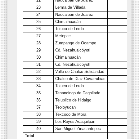
22
Naucalpan de Juárez
23
Lerma de Villada
24
Naucalpan de Juárez
25
Chimalhuacán
26
Toluca de Lerdo
27
Metepec
28
Zumpango de Ocampo
29
Cd. Nezahualcóyotl
30
Chimalhuacán
31
Cd. Nezahualcóyotl
32
Valle de Chalco Solidaridad
33
Chalco de Díaz Covarrubias
34
Toluca de Lerdo
35
Tenancingo de Degollado
36
Tejupilco de Hidalgo
37
Teoloyucan
38
Texcoco de Mora
39
Los Reyes Acaquilpan
40
San Miguel Zinacantepec
Total