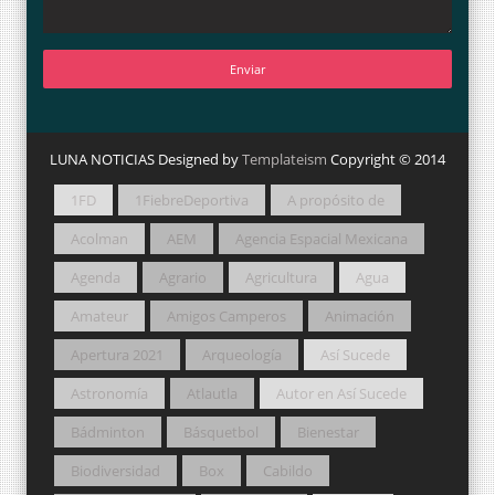
LUNA NOTICIAS Designed by
Templateism
Copyright © 2014
1FD
1FiebreDeportiva
A propósito de
Acolman
AEM
Agencia Espacial Mexicana
Agenda
Agrario
Agricultura
Agua
Amateur
Amigos Camperos
Animación
Apertura 2021
Arqueología
Así Sucede
Astronomía
Atlautla
Autor en Así Sucede
Bádminton
Básquetbol
Bienestar
Biodiversidad
Box
Cabildo