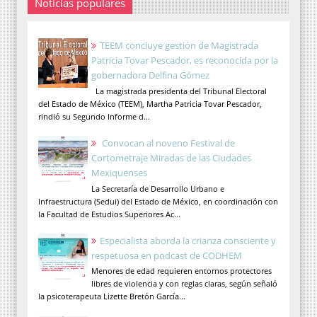
Noticias populares
TEEM concluye gestión de Magistrada
Patricia Tovar Pescador, es reconocida por la
gobernadora Delfina Gómez
La magistrada presidenta del Tribunal Electoral
del Estado de México (TEEM), Martha Patricia Tovar Pescador,
rindió su Segundo Informe d...
Convocan al noveno Festival de
Cortometraje Miradas de las Ciudades
Mexiquenses
La Secretaría de Desarrollo Urbano e
Infraestructura (Sedui) del Estado de México, en coordinación con
la Facultad de Estudios Superiores Ac...
Especialista aborda la crianza consciente y
respetuosa en podcast de CODHEM
Menores de edad requieren entornos protectores
libres de violencia y con reglas claras, según señaló
la psicoterapeuta Lizette Bretón García...