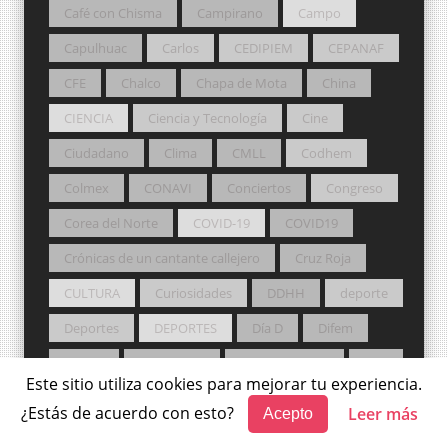
Café con Chisma
Campirano
Campo
Capulhuac
Carlos
CEDIPIEM
CEPANAF
CFE
Chalco
Chapa de Mota
China
CIENCIA
Ciencia y Tecnología
Cine
Ciudadano
Clima
CMLL
Codhem
Colmex
CONAVI
Conciertos
Congreso
Corea del Norte
COVID-19
COVID19
Crónicas de un cantante callejero
Cruz Roja
CULTURA
Curiosidades
DDHH
deporte
Deportes
DEPORTES
Día D
Difem
Dinero
Don Diablo
Donato Guerra
DSC
Este sitio utiliza cookies para mejorar tu experiencia.
Ecatepec
Economía
Edomex 2023
¿Estás de acuerdo con esto?
Leer más
Acepto
Educación
Elección 2018
Elección 2021