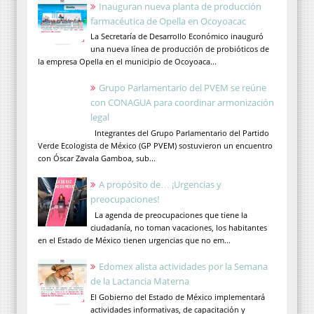
Inauguran nueva planta de producción
farmacéutica de Opella en Ocoyoacac
La Secretaría de Desarrollo Económico inauguró
una nueva línea de producción de probióticos de
la empresa Opella en el municipio de Ocoyoaca...
Grupo Parlamentario del PVEM se reúne
con CONAGUA para coordinar armonización
legal
Integrantes del Grupo Parlamentario del Partido
Verde Ecologista de México (GP PVEM) sostuvieron un encuentro
con Óscar Zavala Gamboa, sub...
A propósito de… ¡Urgencias y
preocupaciones!
La agenda de preocupaciones que tiene la
ciudadanía, no toman vacaciones, los habitantes
en el Estado de México tienen urgencias que no em...
Edomex alista actividades por la Semana
de la Lactancia Materna
El Gobierno del Estado de México implementará
actividades informativas, de capacitación y