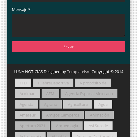
Mensaje
*
LUNA NOTICIAS Designed by
Templateism
Copyright © 2014
1FD
1FiebreDeportiva
A propósito de
Acolman
AEM
Agencia Espacial Mexicana
Agenda
Agrario
Agricultura
Agua
Amateur
Amigos Camperos
Animación
Apertura 2021
Arqueología
Así Sucede
Astronomía
Atlautla
Autor en Así Sucede