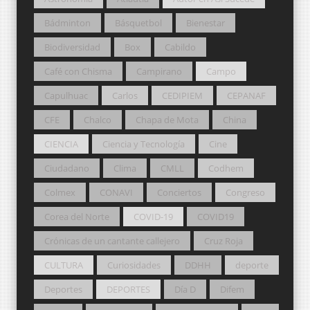
Bádminton
Básquetbol
Bienestar
Biodiversidad
Box
Cabildo
Café con Chisma
Campirano
Campo
Capulhuac
Carlos
CEDIPIEM
CEPANAF
CFE
Chalco
Chapa de Mota
China
CIENCIA
Ciencia y Tecnología
Cine
Ciudadano
Clima
CMLL
Codhem
Colmex
CONAVI
Conciertos
Congreso
Corea del Norte
COVID-19
COVID19
Crónicas de un cantante callejero
Cruz Roja
CULTURA
Curiosidades
DDHH
deporte
Deportes
DEPORTES
Día D
Difem