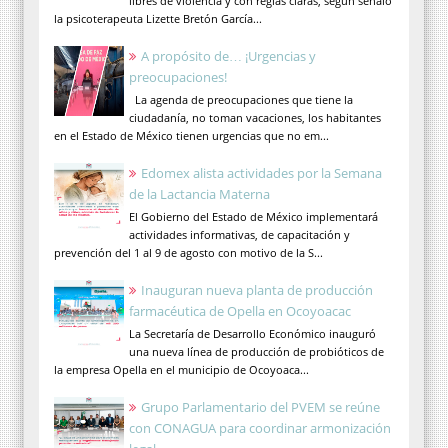
libres de violencia y con reglas claras, según señaló
la psicoterapeuta Lizette Bretón García...
A propósito de… ¡Urgencias y
preocupaciones!
La agenda de preocupaciones que tiene la
ciudadanía, no toman vacaciones, los habitantes
en el Estado de México tienen urgencias que no em...
Edomex alista actividades por la Semana
de la Lactancia Materna
El Gobierno del Estado de México implementará
actividades informativas, de capacitación y
prevención del 1 al 9 de agosto con motivo de la S...
Inauguran nueva planta de producción
farmacéutica de Opella en Ocoyoacac
La Secretaría de Desarrollo Económico inauguró
una nueva línea de producción de probióticos de
la empresa Opella en el municipio de Ocoyoaca...
Grupo Parlamentario del PVEM se reúne
con CONAGUA para coordinar armonización