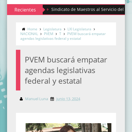
Recientes
Sindicato de Maestros al Servicio del Estado de 
Home
Legislatura
LXI Legislatura
NACIONAL
PVEM
T
PVEM buscará empatar
agendas legislativas federal y estatal
PVEM buscará empatar
agendas legislativas
federal y estatal
Manuel Luna
junio 13, 2024