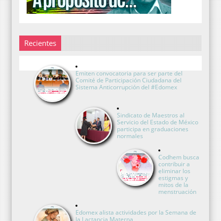
Recientes
Emiten convocatoria para ser parte del
Comité de Participación Ciudadana del
Sistema Anticorrupción del #Edomex
Sindicato de Maestros al
Servicio del Estado de México
participa en graduaciones
normales
Codhem busca
contribuir a
eliminar los
estigmas y
mitos de la
menstruación
Edomex alista actividades por la Semana de
la Lactancia Materna