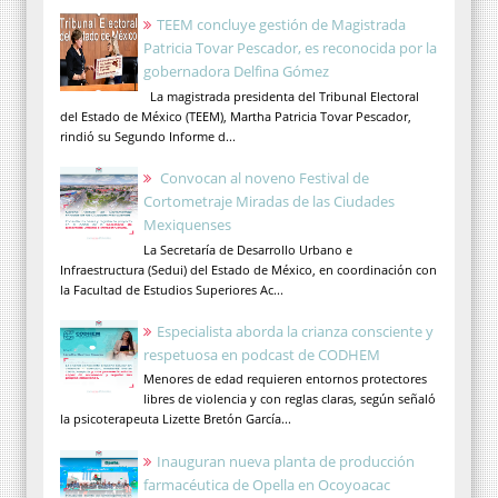
TEEM concluye gestión de Magistrada
Patricia Tovar Pescador, es reconocida por la
gobernadora Delfina Gómez
La magistrada presidenta del Tribunal Electoral
del Estado de México (TEEM), Martha Patricia Tovar Pescador,
rindió su Segundo Informe d...
Convocan al noveno Festival de
Cortometraje Miradas de las Ciudades
Mexiquenses
La Secretaría de Desarrollo Urbano e
Infraestructura (Sedui) del Estado de México, en coordinación con
la Facultad de Estudios Superiores Ac...
Especialista aborda la crianza consciente y
respetuosa en podcast de CODHEM
Menores de edad requieren entornos protectores
libres de violencia y con reglas claras, según señaló
la psicoterapeuta Lizette Bretón García...
Inauguran nueva planta de producción
farmacéutica de Opella en Ocoyoacac