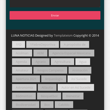
LUNA NOTICIAS Designed by
Templateism
Copyright © 2014
1FD
1FiebreDeportiva
A propósito de
Acolman
AEM
Agencia Espacial Mexicana
Agenda
Agrario
Agricultura
Agua
Amateur
Amigos Camperos
Animación
Apertura 2021
Arqueología
Así Sucede
Astronomía
Atlautla
Autor en Así Sucede
Bádminton
Básquetbol
Bienestar
Biodiversidad
Box
Cabildo