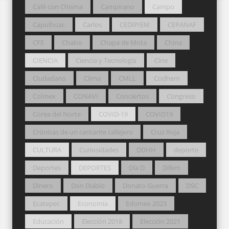
Café con Chisma
Campirano
Campo
Capulhuac
Carlos
CEDIPIEM
CEPANAF
CFE
Chalco
Chapa de Mota
China
CIENCIA
Ciencia y Tecnología
Cine
Ciudadano
Clima
CMLL
Codhem
Colmex
CONAVI
Conciertos
Congreso
Corea del Norte
COVID-19
COVID19
Crónicas de un cantante callejero
Cruz Roja
CULTURA
Curiosidades
DDHH
deporte
Deportes
DEPORTES
Día D
Difem
Dinero
Don Diablo
Donato Guerra
DSC
Ecatepec
Economía
Edomex 2023
Educación
Elección 2018
Elección 2021