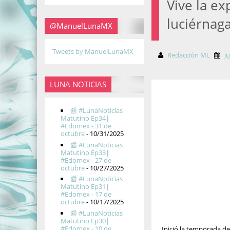
Vive la ex
luciérnag
@ManuelLunaMX
Tweets by ManuelLunaMX
Redacción ML
ju
LUNA NOTICIAS
📰 #LunaNoticias
Matutino Ep34|
#Edomex - 31 de
octubre
- 10/31/2025
📰 #LunaNoticias
Matutino Ep33|
#Edomex - 27 de
octubre
- 10/27/2025
📰 #LunaNoticias
Matutino Ep31|
#Edomex - 17 de
octubre
- 10/17/2025
📰 #LunaNoticias
Matutino Ep30|
#Edomex - 10 de
Inició la temporada de