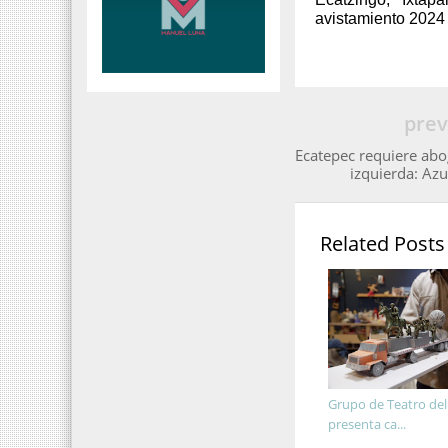
avistamiento 2024 
prev
Ecatepec requiere abo
izquierda: Az
Related Posts
Grupo de Teatro de
presenta ca...