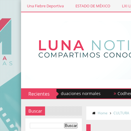
Una Fiebre Deportiva
ESTADO DE MÉXICO
LXI 
e México participa en graduaciones normales
Recientes
Codhem busca 
Buscar
Home
CULTURA