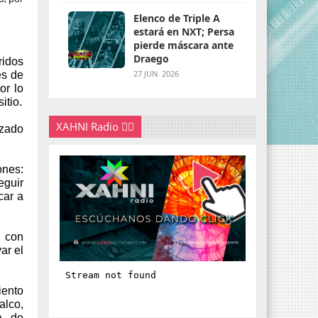
Elenco de Triple A
estará en NXT; Persa
pierde máscara ante
Draego
ridos
27 JUN. 2026
es de
or lo
itio.
XAHNI Radio 👇🏽
lzado
ones:
eguir
car a
.
r con
ar el
iento
alco,
da de