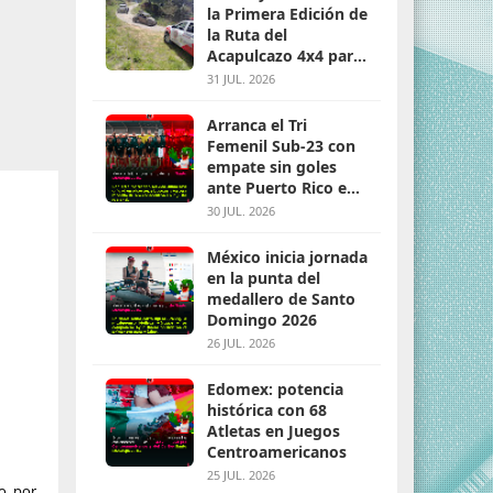
la Primera Edición de
la Ruta del
Acapulcazo 4x4 para
parejas
31 JUL. 2026
Arranca el Tri
Femenil Sub-23 con
empate sin goles
ante Puerto Rico en
Santo Domingo 2026
30 JUL. 2026
México inicia jornada
en la punta del
medallero de Santo
Domingo 2026
26 JUL. 2026
Edomex: potencia
histórica con 68
Atletas en Juegos
Centroamericanos
25 JUL. 2026
o, por