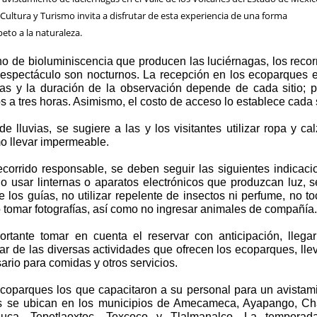
e Cultura y Turismo invita a disfrutar de esta experiencia de una forma
eto a la naturaleza.
o de bioluminiscencia que producen las luciérnagas, los recor
 espectáculo son nocturnos. La recepción en los ecoparques 
as y la duración de la observación depende de cada sitio; p
s a tres horas. Asimismo, el costo de acceso lo establece cada s
e lluvias, se sugiere a las y los visitantes utilizar ropa y ca
o llevar impermeable.
ecorrido responsable, se deben seguir las siguientes indicaci
no usar linternas o aparatos electrónicos que produzcan luz, s
e los guías, no utilizar repelente de insectos ni perfume, no to
o tomar fotografías, así como no ingresar animales de compañía
rtante tomar en cuenta el reservar con anticipación, llega
tar de las diversas actividades que ofrecen los ecoparques, llev
rio para comidas y otros servicios.
coparques los que capacitaron a su personal para un avistam
os se ubican en los municipios de Amecameca, Ayapango, Ch
aluca, Tepetlaoxtoc, Texcoco y Tlalmanalco. La tempora