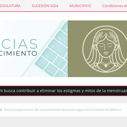
LEGISLATURA
SUCESIÓN 2024
MUNICIPIOS
Condiciones de
contribuir a eliminar los estigmas y mitos de la menstruación
Vive la experiencia del avistamiento de luciérnagas en el Estado de México