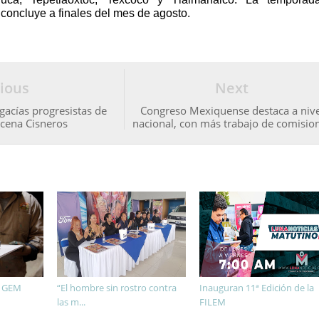
concluye a finales del mes de agosto.
ious
Next
gacías progresistas de
Congreso Mexiquense destaca a nive
ucena Cisneros
nacional, con más trabajo de comisio
l GEM
“El hombre sin rostro contra
Inauguran 11ª Edición de la
las m...
FILEM