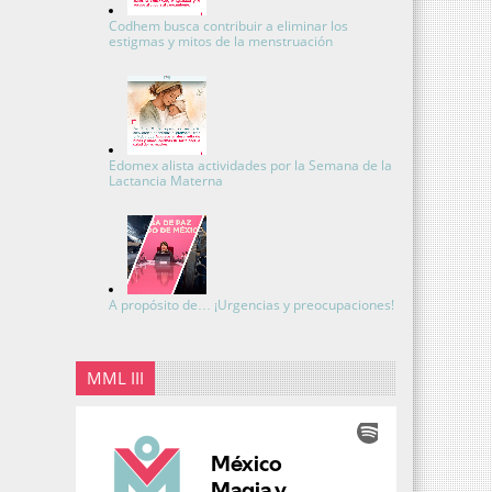
Codhem busca contribuir a eliminar los
estigmas y mitos de la menstruación
Edomex alista actividades por la Semana de la
Lactancia Materna
A propósito de… ¡Urgencias y preocupaciones!
MML III