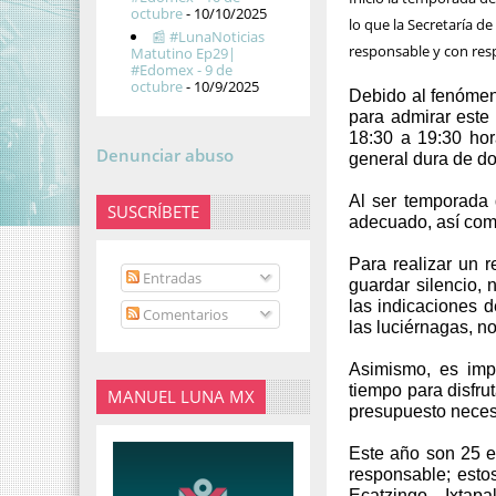
octubre
- 10/10/2025
lo que la Secretaría d
📰 #LunaNoticias
responsable y con resp
Matutino Ep29|
#Edomex - 9 de
octubre
- 10/9/2025
Debido al fenómen
para admirar este
18:30 a 19:30 hor
Denunciar abuso
general dura de do
Al ser temporada d
SUSCRÍBETE
adecuado, así com
Para realizar un r
Entradas
guardar silencio, 
las indicaciones d
Comentarios
las luciérnagas, n
Asimismo, es impo
tiempo para disfru
MANUEL LUNA MX
presupuesto necesa
Este año son 25 e
responsable; est
Ecatzingo, Ixtap