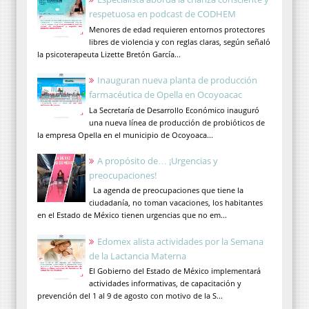
respetuosa en podcast de CODHEM
Menores de edad requieren entornos protectores
libres de violencia y con reglas claras, según señaló
la psicoterapeuta Lizette Bretón García...
Inauguran nueva planta de producción
farmacéutica de Opella en Ocoyoacac
La Secretaría de Desarrollo Económico inauguró
una nueva línea de producción de probióticos de
la empresa Opella en el municipio de Ocoyoaca...
A propósito de… ¡Urgencias y
preocupaciones!
La agenda de preocupaciones que tiene la
ciudadanía, no toman vacaciones, los habitantes
en el Estado de México tienen urgencias que no em...
Edomex alista actividades por la Semana
de la Lactancia Materna
El Gobierno del Estado de México implementará
actividades informativas, de capacitación y
prevención del 1 al 9 de agosto con motivo de la S...