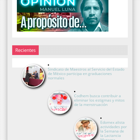
Recientes
Sindicato de Maestros al Servicio del Estado
de México participa en graduaciones
normales
Codhem busca contribuir a
eliminar los estigmas y mitos
de la menstruación
Edomex alista
actividades por
la Semana de
la Lactancia
Materna