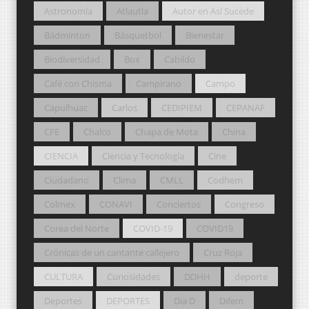
Astronomía
Atlautla
Autor en Así Sucede
Bádminton
Básquetbol
Bienestar
Biodiversidad
Box
Cabildo
Café con Chisma
Campirano
Campo
Capulhuac
Carlos
CEDIPIEM
CEPANAF
CFE
Chalco
Chapa de Mota
China
CIENCIA
Ciencia y Tecnología
Cine
Ciudadano
Clima
CMLL
Codhem
Colmex
CONAVI
Conciertos
Congreso
Corea del Norte
COVID-19
COVID19
Crónicas de un cantante callejero
Cruz Roja
CULTURA
Curiosidades
DDHH
deporte
Deportes
DEPORTES
Día D
Difem