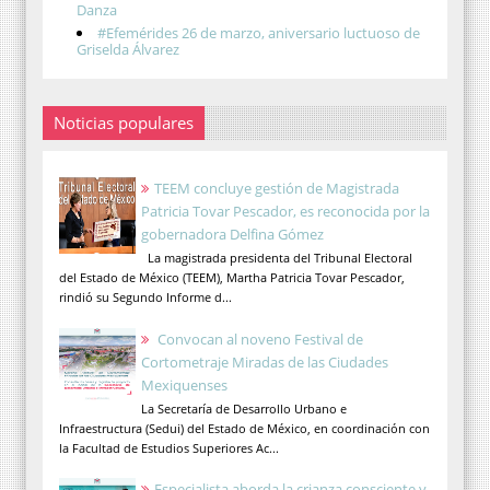
Danza
#Efemérides 26 de marzo, aniversario luctuoso de
Griselda Álvarez
Noticias populares
TEEM concluye gestión de Magistrada
Patricia Tovar Pescador, es reconocida por la
gobernadora Delfina Gómez
La magistrada presidenta del Tribunal Electoral
del Estado de México (TEEM), Martha Patricia Tovar Pescador,
rindió su Segundo Informe d...
Convocan al noveno Festival de
Cortometraje Miradas de las Ciudades
Mexiquenses
La Secretaría de Desarrollo Urbano e
Infraestructura (Sedui) del Estado de México, en coordinación con
la Facultad de Estudios Superiores Ac...
Especialista aborda la crianza consciente y