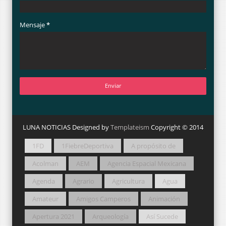
Mensaje
*
LUNA NOTICIAS Designed by
Templateism
Copyright © 2014
1FD
1FiebreDeportiva
A propósito de
Acolman
AEM
Agencia Espacial Mexicana
Agenda
Agrario
Agricultura
Agua
Amateur
Amigos Camperos
Animación
Apertura 2021
Arqueología
Así Sucede