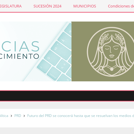
LEGISLATURA
SUCESIÓN 2024
MUNICIPIOS
Condiciones de
Emi
lítica
PRD
Futuro del PRD se conocerá hasta que se resuelvan los medios 