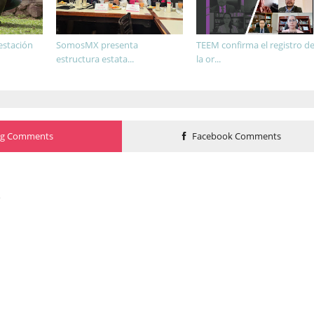
estación
SomosMX presenta
TEEM confirma el registro d
estructura estata...
la or...
og Comments
Facebook Comments
o