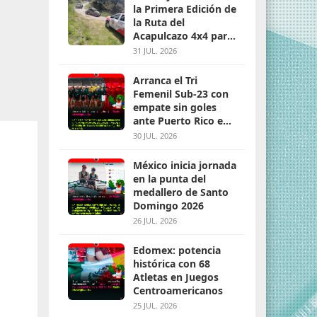
la Primera Edición de
la Ruta del
Acapulcazo 4x4 para
parejas
31 JUL. 2026
Arranca el Tri
Femenil Sub-23 con
empate sin goles
ante Puerto Rico en
Santo Domingo 2026
30 JUL. 2026
México inicia jornada
en la punta del
medallero de Santo
Domingo 2026
26 JUL. 2026
Edomex: potencia
histórica con 68
Atletas en Juegos
Centroamericanos
25 JUL. 2026