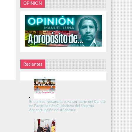
OPINIÓN
Recientes
Emiten convocatoria para ser parte del Comité
de Participación Ciudadana del Sistema
Anticorrupción del #Edomex