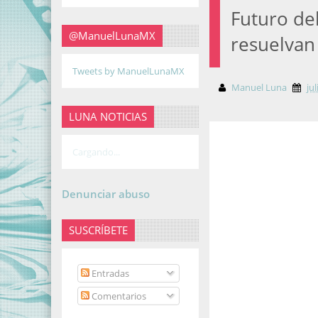
Futuro de
@ManuelLunaMX
resuelvan
Tweets by ManuelLunaMX
Manuel Luna
ju
LUNA NOTICIAS
Cargando...
Denunciar abuso
SUSCRÍBETE
Entradas
Comentarios