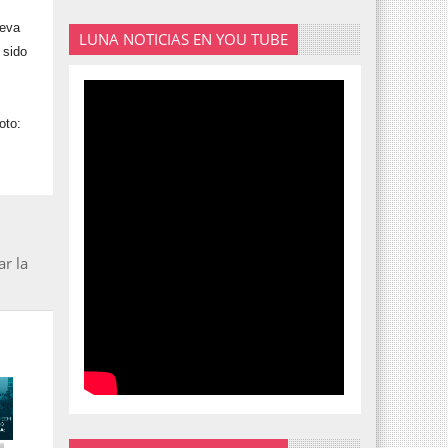
leva
LUNA NOTICIAS EN YOU TUBE
 sido
oto:
ar la