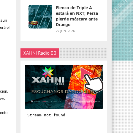
Elenco de Triple A
estará en NXT; Persa
pierde máscara ante
, aún
Draego
erá el
27 JUN. 2026
XAHNI Radio 👇🏽
ción,
evo.
iento