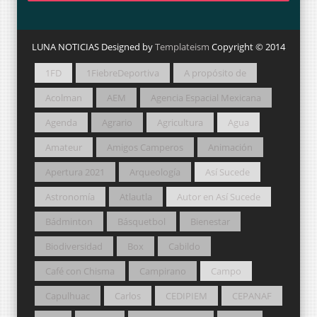
LUNA NOTICIAS Designed by
Templateism
Copyright © 2014
1FD
1FiebreDeportiva
A propósito de
Acolman
AEM
Agencia Espacial Mexicana
Agenda
Agrario
Agricultura
Agua
Amateur
Amigos Camperos
Animación
Apertura 2021
Arqueología
Así Sucede
Astronomía
Atlautla
Autor en Así Sucede
Bádminton
Básquetbol
Bienestar
Biodiversidad
Box
Cabildo
Café con Chisma
Campirano
Campo
Capulhuac
Carlos
CEDIPIEM
CEPANAF