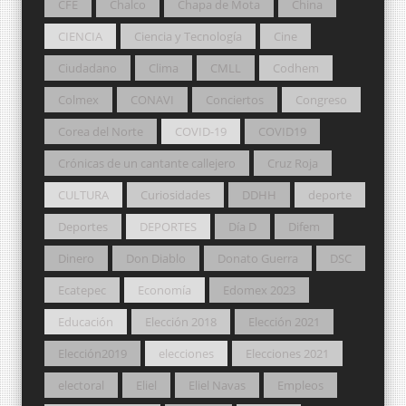
CFE
Chalco
Chapa de Mota
China
CIENCIA
Ciencia y Tecnología
Cine
Ciudadano
Clima
CMLL
Codhem
Colmex
CONAVI
Conciertos
Congreso
Corea del Norte
COVID-19
COVID19
Crónicas de un cantante callejero
Cruz Roja
CULTURA
Curiosidades
DDHH
deporte
Deportes
DEPORTES
Día D
Difem
Dinero
Don Diablo
Donato Guerra
DSC
Ecatepec
Economía
Edomex 2023
Educación
Elección 2018
Elección 2021
Elección2019
elecciones
Elecciones 2021
electoral
Eliel
Eliel Navas
Empleos