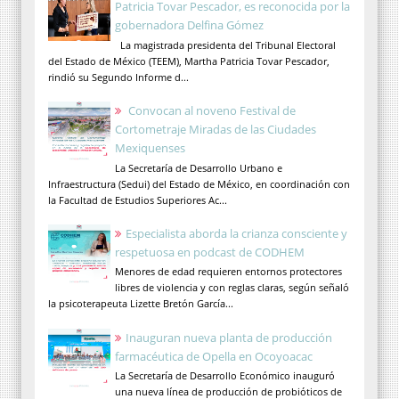
Patricia Tovar Pescador, es reconocida por la
gobernadora Delfina Gómez
La magistrada presidenta del Tribunal Electoral
del Estado de México (TEEM), Martha Patricia Tovar Pescador,
rindió su Segundo Informe d...
Convocan al noveno Festival de
Cortometraje Miradas de las Ciudades
Mexiquenses
La Secretaría de Desarrollo Urbano e
Infraestructura (Sedui) del Estado de México, en coordinación con
la Facultad de Estudios Superiores Ac...
Especialista aborda la crianza consciente y
respetuosa en podcast de CODHEM
Menores de edad requieren entornos protectores
libres de violencia y con reglas claras, según señaló
la psicoterapeuta Lizette Bretón García...
Inauguran nueva planta de producción
farmacéutica de Opella en Ocoyoacac
La Secretaría de Desarrollo Económico inauguró
una nueva línea de producción de probióticos de