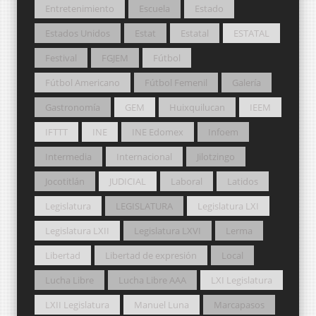
Entretenimiento
Escuela
Estado
Estados Unidos
Estat
Estatal
ESTATAL
Festival
FGJEM
Fútbol
Fútbol Americano
Fútbol Femenil
Galería
Gastronomía
GEM
Huixquilucan
IEEM
IFTTT
INE
INE Edomex
Infoem
Intermedia
Internacional
Jilotzingo
Jocotitlán
JUDICIAL
Laboral
Latidos
Legislatura
LEGISLATURA
Legislatura LXI
Legislatura LXII
Legislatura LXVI
Lerma
Libertad
Libertad de expresión
Local
Lucha Libre
Lucha Libre AAA
LXI Legislatura
LXII Legislatura
Manuel Luna
Marcapasos