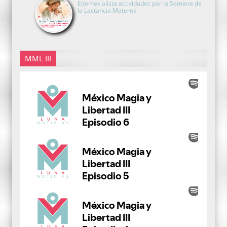
Edomex alista actividades por la Semana de
la Lactancia Materna
MML III