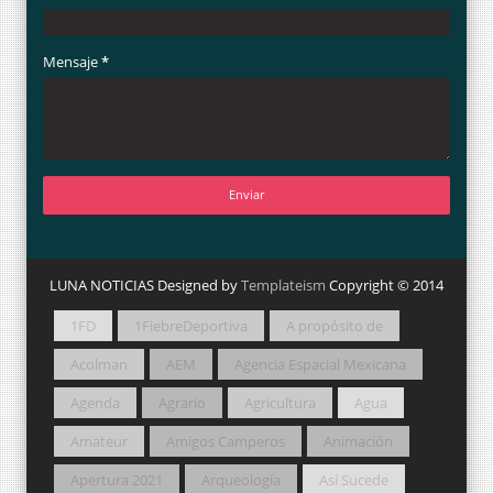
Mensaje
*
LUNA NOTICIAS Designed by
Templateism
Copyright © 2014
1FD
1FiebreDeportiva
A propósito de
Acolman
AEM
Agencia Espacial Mexicana
Agenda
Agrario
Agricultura
Agua
Amateur
Amigos Camperos
Animación
Apertura 2021
Arqueología
Así Sucede