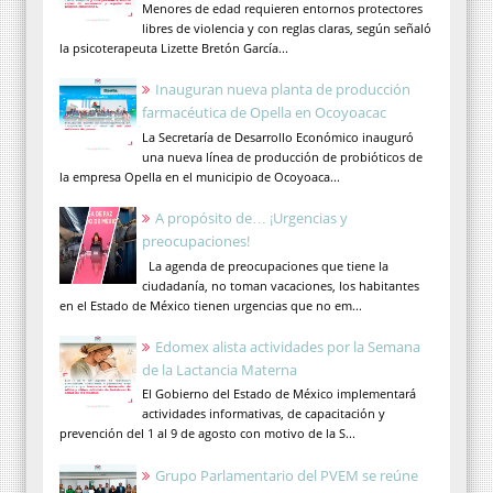
Menores de edad requieren entornos protectores
libres de violencia y con reglas claras, según señaló
la psicoterapeuta Lizette Bretón García...
Inauguran nueva planta de producción
farmacéutica de Opella en Ocoyoacac
La Secretaría de Desarrollo Económico inauguró
una nueva línea de producción de probióticos de
la empresa Opella en el municipio de Ocoyoaca...
A propósito de… ¡Urgencias y
preocupaciones!
La agenda de preocupaciones que tiene la
ciudadanía, no toman vacaciones, los habitantes
en el Estado de México tienen urgencias que no em...
Edomex alista actividades por la Semana
de la Lactancia Materna
El Gobierno del Estado de México implementará
actividades informativas, de capacitación y
prevención del 1 al 9 de agosto con motivo de la S...
Grupo Parlamentario del PVEM se reúne