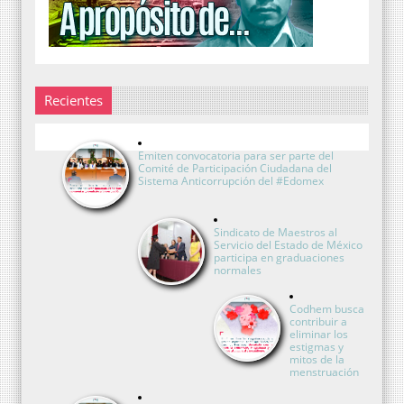
Recientes
Emiten convocatoria para ser parte del
Comité de Participación Ciudadana del
Sistema Anticorrupción del #Edomex
Sindicato de Maestros al
Servicio del Estado de México
participa en graduaciones
normales
Codhem busca
contribuir a
eliminar los
estigmas y
mitos de la
menstruación