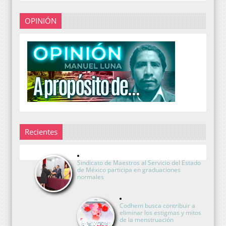
OPINIÓN
Recientes
Sindicato de Maestros al Servicio del Estado
de México participa en graduaciones
normales
Codhem busca contribuir a
eliminar los estigmas y mitos
de la menstruación