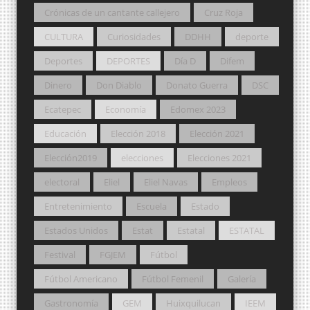
Crónicas de un cantante callejero
Cruz Roja
CULTURA
Curiosidades
DDHH
deporte
Deportes
DEPORTES
Día D
Difem
Dinero
Don Diablo
Donato Guerra
DSC
Ecatepec
Economía
Edomex 2023
Educación
Elección 2018
Elección 2021
Elección2019
elecciones
Elecciones 2021
electoral
Eliel
Eliel Navas
Empleos
Entretenimiento
Escuela
Estado
Estados Unidos
Estat
Estatal
ESTATAL
Festival
FGJEM
Fútbol
Fútbol Americano
Fútbol Femenil
Galería
Gastronomía
GEM
Huixquilucan
IEEM