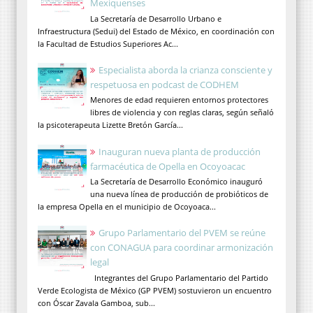
Mexiquenses
La Secretaría de Desarrollo Urbano e
Infraestructura (Sedui) del Estado de México, en coordinación con
la Facultad de Estudios Superiores Ac...
Especialista aborda la crianza consciente y
respetuosa en podcast de CODHEM
Menores de edad requieren entornos protectores
libres de violencia y con reglas claras, según señaló
la psicoterapeuta Lizette Bretón García...
Inauguran nueva planta de producción
farmacéutica de Opella en Ocoyoacac
La Secretaría de Desarrollo Económico inauguró
una nueva línea de producción de probióticos de
la empresa Opella en el municipio de Ocoyoaca...
Grupo Parlamentario del PVEM se reúne
con CONAGUA para coordinar armonización
legal
Integrantes del Grupo Parlamentario del Partido
Verde Ecologista de México (GP PVEM) sostuvieron un encuentro
con Óscar Zavala Gamboa, sub...