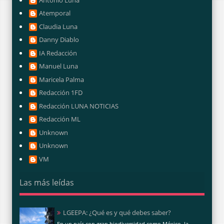
Atemporal
Claudia Luna
Danny Diablo
IA Redacción
Manuel Luna
Maricela Palma
Redacción 1FD
Redacción LUNA NOTICIAS
Redacción ML
Unknown
Unknown
VM
Las más leídas
LGEEPA: ¿Qué es y qué debes saber?
En un país con gran biodiversidad como México, la