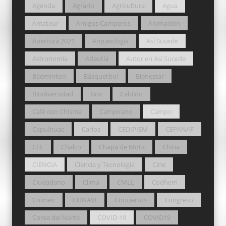
Agenda
Agrario
Agricultura
Agua
Amateur
Amigos Camperos
Animación
Apertura 2021
Arqueología
Así Sucede
Astronomía
Atlautla
Autor en Así Sucede
Bádminton
Básquetbol
Bienestar
Biodiversidad
Box
Cabildo
Café con Chisma
Campirano
Campo
Capulhuac
Carlos
CEDIPIEM
CEPANAF
CFE
Chalco
Chapa de Mota
China
CIENCIA
Ciencia y Tecnología
Cine
Ciudadano
Clima
CMLL
Codhem
Colmex
CONAVI
Conciertos
Congreso
Corea del Norte
COVID-19
COVID19