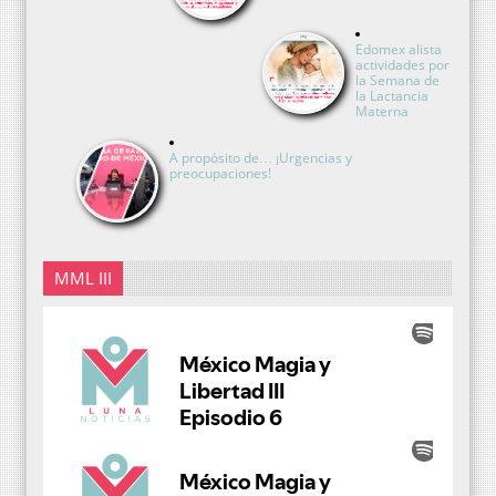
Edomex alista
actividades por
la Semana de
la Lactancia
Materna
A propósito de… ¡Urgencias y
preocupaciones!
MML III