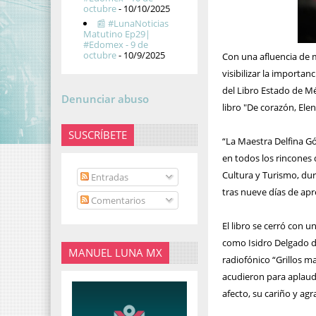
octubre
- 10/10/2025
📰 #LunaNoticias
Matutino Ep29|
#Edomex - 9 de
octubre
- 10/9/2025
Con una afluencia de 
visibilizar la importanc
del Libro Estado de Mé
Denunciar abuso
libro "De corazón, Ele
SUSCRÍBETE
“La Maestra Delfina G
en todos los rincones 
Cultura y Turismo, dur
Entradas
tras nueve días de apre
Comentarios
El libro se cerró con 
como Isidro Delgado d
MANUEL LUNA MX
radiofónico “Grillos 
acudieron para aplaud
afecto, su cariño y ag