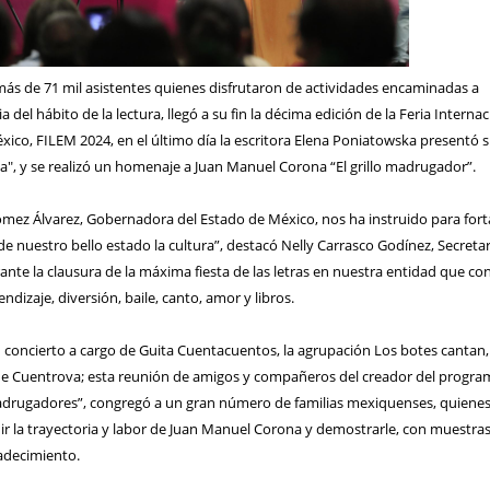
más de 71 mil asistentes quienes disfrutaron de actividades encaminadas a
ia del hábito de la lectura, llegó a su fin la décima edición de la Feria Interna
xico, FILEM 2024, en el último día la escritora Elena Poniatowska presentó 
na", y se realizó un homenaje a Juan Manuel Corona “El grillo madrugador”.
ómez Álvarez, Gobernadora del Estado de México, nos ha instruido para fort
de nuestro bello estado la cultura”, destacó Nelly Carrasco Godínez, Secretar
ante la clausura de la máxima fiesta de las letras en nuestra entidad que co
ndizaje, diversión, baile, canto, amor y libros.
un concierto a cargo de Guita Cuentacuentos, la agrupación Los botes cantan,
e Cuentrova; esta reunión de amigos y compañeros del creador del progra
madrugadores”, congregó a un gran número de familias mexiquenses, quiene
ir la trayectoria y labor de Juan Manuel Corona y demostrarle, con muestra
radecimiento.