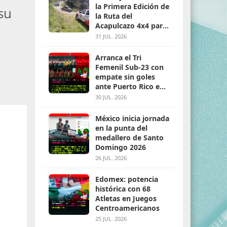
la Primera Edición de
su
la Ruta del
Acapulcazo 4x4 para
parejas
31 JUL. 2026
Arranca el Tri
Femenil Sub-23 con
empate sin goles
ante Puerto Rico en
Santo Domingo 2026
30 JUL. 2026
México inicia jornada
en la punta del
medallero de Santo
Domingo 2026
26 JUL. 2026
Edomex: potencia
histórica con 68
Atletas en Juegos
Centroamericanos
25 JUL. 2026