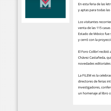
En esta feria de las le
y aptas para todas las
Los visitantes recorrie
venta de las 115 casas
Estado de México fue s
y cerró con la proyecc
El Foro Colibrí recibi
Chávez Castañeda, quie
novedades editoriales
La FILEM es la celebrac
directores de ferias in
investigadores, confer
un homenaje al libro 