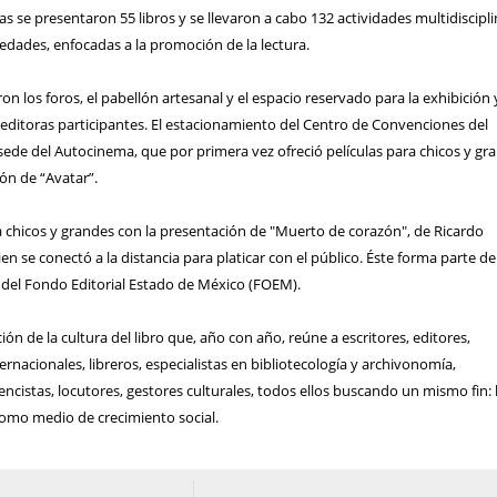
tras se presentaron 55 libros y se llevaron a cabo 132 actividades multidiscipli
 edades, enfocadas a la promoción de la lectura.
ron los foros, el pabellón artesanal y el espacio reservado para la exhibición 
 editoras participantes. El estacionamiento del Centro de Convenciones del
ede del Autocinema, que por primera vez ofreció películas para chicos y gr
ión de “Avatar”.
ó a chicos y grandes con la presentación de "Muerto de corazón", de Ricardo
n se conectó a la distancia para platicar con el público. Éste forma parte de
 del Fondo Editorial Estado de México (FOEM).
ión de la cultura del libro que, año con año, reúne a escritores, editores,
ternacionales, libreros, especialistas en bibliotecología y archivonomía,
encistas, locutores, gestores culturales, todos ellos buscando un mismo fin:
como medio de crecimiento social.