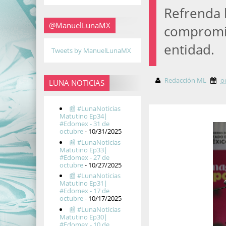
Refrenda 
@ManuelLunaMX
compromiso
entidad.
Tweets by ManuelLunaMX
Redacción ML
o
LUNA NOTICIAS
📰 #LunaNoticias
Matutino Ep34|
#Edomex - 31 de
octubre
- 10/31/2025
📰 #LunaNoticias
Matutino Ep33|
#Edomex - 27 de
octubre
- 10/27/2025
📰 #LunaNoticias
Matutino Ep31|
#Edomex - 17 de
octubre
- 10/17/2025
📰 #LunaNoticias
Matutino Ep30|
#Edomex - 10 de