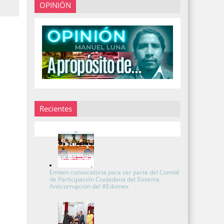
OPINIÓN
Recientes
Emiten convocatoria para ser parte del Comité
de Participación Ciudadana del Sistema
Anticorrupción del #Edomex