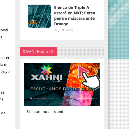
Elenco de Triple A
estará en NXT; Persa
pierde máscara ante
Draego
cional
27 JUN. 2026
su
XAHNI Radio 👇🏽
alecer
ia de
ncluye
 así
ma
s
s de