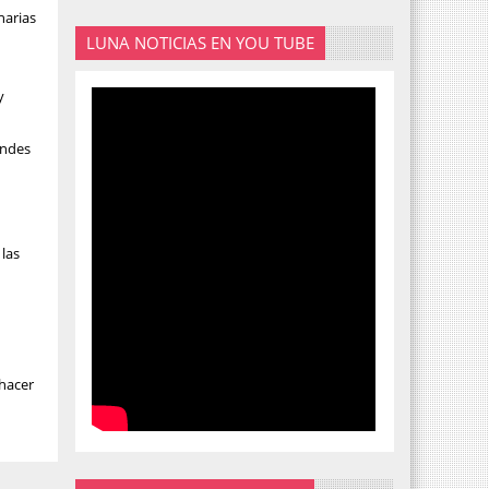
narias
LUNA NOTICIAS EN YOU TUBE
y
andes
 las
 hacer