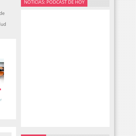
NOTICIAS: PODCAST DE HOY
de
lud
r