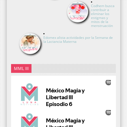
Codhem busca
contribuir a
eliminar los
estigmas y
mitos de la
menstruación
Edomex alista actividades por la Semana de
la Lactancia Materna
MML III