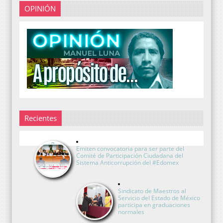
OPINIÓN
Recientes
Emiten convocatoria para ser parte del
Comité de Participación Ciudadana del
Sistema Anticorrupción del #Edomex
Sindicato de Maestros al
Servicio del Estado de México
participa en graduaciones
normales