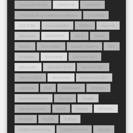
Corea del Norte
COVID-19
COVID19
Crónicas de un cantante callejero
Cruz Roja
CULTURA
Curiosidades
DDHH
deporte
Deportes
DEPORTES
Día D
Difem
Dinero
Don Diablo
Donato Guerra
DSC
Ecatepec
Economía
Edomex 2023
Educación
Elección 2018
Elección 2021
Elección2019
elecciones
Elecciones 2021
electoral
Eliel
Eliel Navas
Empleos
Entretenimiento
Escuela
Estado
Estados Unidos
Estat
Estatal
ESTATAL
Festival
FGJEM
Fútbol
Fútbol Americano
Fútbol Femenil
Galería