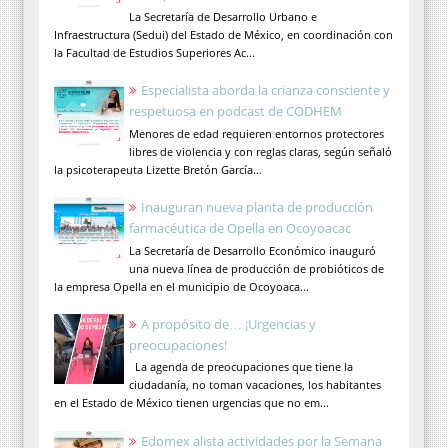
La Secretaría de Desarrollo Urbano e
Infraestructura (Sedui) del Estado de México, en coordinación con
la Facultad de Estudios Superiores Ac...
Especialista aborda la crianza consciente y
respetuosa en podcast de CODHEM
Menores de edad requieren entornos protectores
libres de violencia y con reglas claras, según señaló
la psicoterapeuta Lizette Bretón García...
Inauguran nueva planta de producción
farmacéutica de Opella en Ocoyoacac
La Secretaría de Desarrollo Económico inauguró
una nueva línea de producción de probióticos de
la empresa Opella en el municipio de Ocoyoaca...
A propósito de… ¡Urgencias y
preocupaciones!
La agenda de preocupaciones que tiene la
ciudadanía, no toman vacaciones, los habitantes
en el Estado de México tienen urgencias que no em...
Edomex alista actividades por la Semana