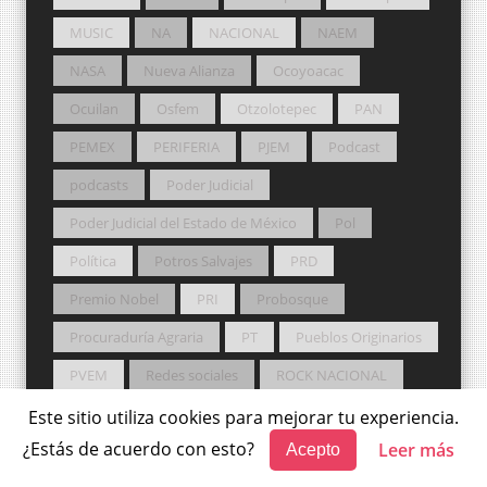
MUSIC
NA
NACIONAL
NAEM
NASA
Nueva Alianza
Ocoyoacac
Ocuilan
Osfem
Otzolotepec
PAN
PEMEX
PERIFERIA
PJEM
Podcast
podcasts
Poder Judicial
Poder Judicial del Estado de México
Pol
Política
Potros Salvajes
PRD
Premio Nobel
PRI
Probosque
Procuraduría Agraria
PT
Pueblos Originarios
PVEM
Redes sociales
ROCK NACIONAL
RRSS
Rusia
Sader
sal
Salud
Este sitio utiliza cookies para mejorar tu experiencia.
¿Estás de acuerdo con esto?
Leer más
Acepto
San Felipe del Progreso
San Mateo Atenco