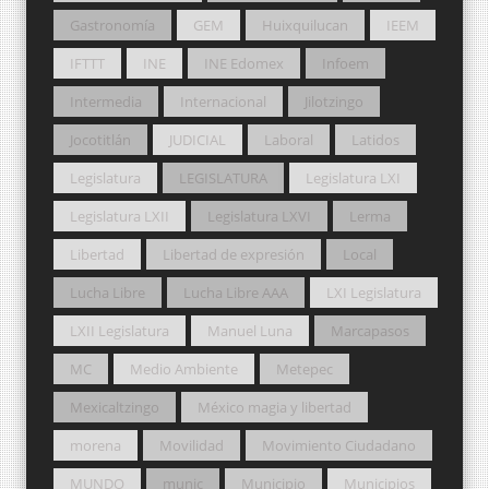
Gastronomía
GEM
Huixquilucan
IEEM
IFTTT
INE
INE Edomex
Infoem
Intermedia
Internacional
Jilotzingo
Jocotitlán
JUDICIAL
Laboral
Latidos
Legislatura
LEGISLATURA
Legislatura LXI
Legislatura LXII
Legislatura LXVI
Lerma
Libertad
Libertad de expresión
Local
Lucha Libre
Lucha Libre AAA
LXI Legislatura
LXII Legislatura
Manuel Luna
Marcapasos
MC
Medio Ambiente
Metepec
Mexicaltzingo
México magia y libertad
morena
Movilidad
Movimiento Ciudadano
MUNDO
munic
Municipio
Municipios