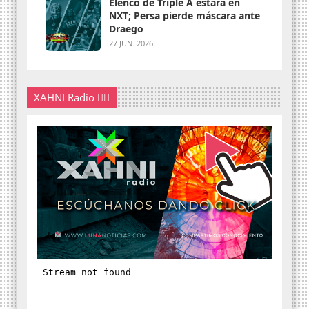
Elenco de Triple A estará en
NXT; Persa pierde máscara ante
Draego
27 JUN. 2026
XAHNI Radio 👇🏽