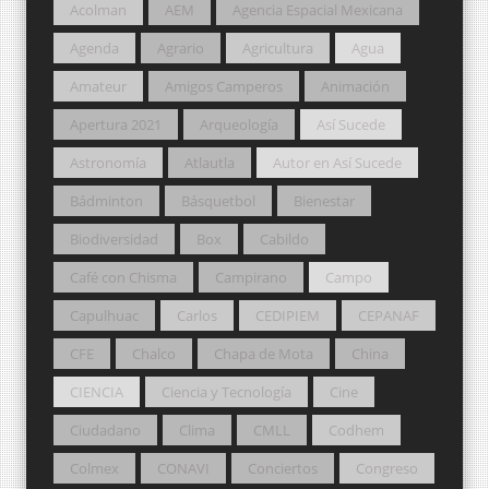
Acolman
AEM
Agencia Espacial Mexicana
Agenda
Agrario
Agricultura
Agua
Amateur
Amigos Camperos
Animación
Apertura 2021
Arqueología
Así Sucede
Astronomía
Atlautla
Autor en Así Sucede
Bádminton
Básquetbol
Bienestar
Biodiversidad
Box
Cabildo
Café con Chisma
Campirano
Campo
Capulhuac
Carlos
CEDIPIEM
CEPANAF
CFE
Chalco
Chapa de Mota
China
CIENCIA
Ciencia y Tecnología
Cine
Ciudadano
Clima
CMLL
Codhem
Colmex
CONAVI
Conciertos
Congreso