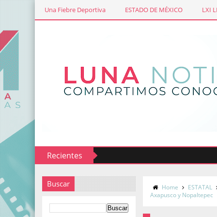
Una Fiebre Deportiva
ESTADO DE MÉXICO
LXI 
Recientes
Buscar
Home
ESTATAL
Axapusco y Nopaltepec