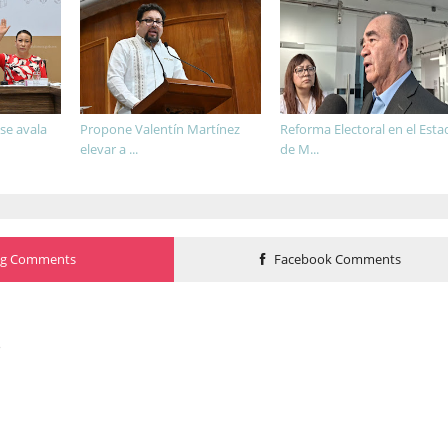
e avala
Propone Valentín Martínez
Reforma Electoral en el Est
elevar a ...
de M...
og Comments
Facebook Comments
o