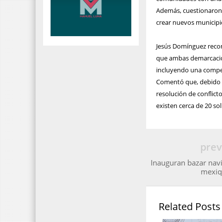
Además, cuestionaron q
crear nuevos municipi
Jesús Domínguez recon
que ambas demarcacione
incluyendo una compen
Comentó que, debido a
resolución de conflict
existen cerca de 20 so
prev
Inauguran bazar nav
mexiq
Related Posts