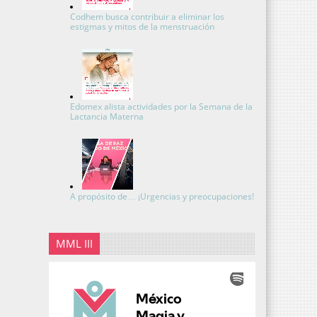
Codhem busca contribuir a eliminar los
estigmas y mitos de la menstruación
Edomex alista actividades por la Semana de la
Lactancia Materna
A propósito de… ¡Urgencias y preocupaciones!
MML III