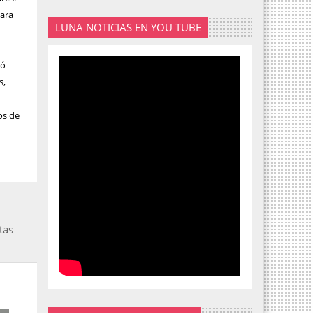
para
LUNA NOTICIAS EN YOU TUBE
ló
s,
os de
tas