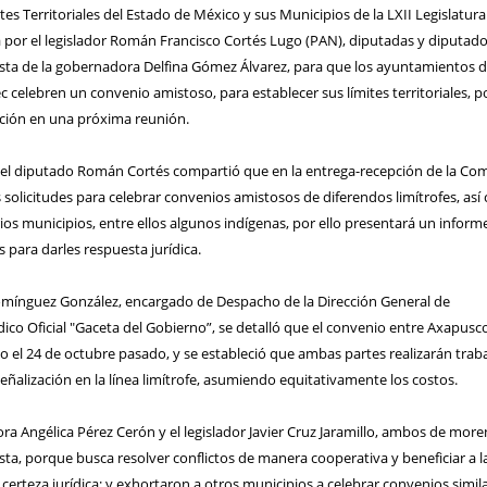
tes Territoriales del Estado de México y sus Municipios de la LXII Legislatura
 por el legislador Román Francisco Cortés Lugo (PAN), diputadas y diputad
sta de la gobernadora Delfina Gómez Álvarez, para que los ayuntamientos 
celebren un convenio amistoso, para establecer sus límites territoriales, po
ción en una próxima reunión.
, el diputado Román Cortés compartió que en la entrega-recepción de la Co
 solicitudes para celebrar convenios amistosos de diferendos limítrofes, as
rios municipios, entre ellos algunos indígenas, por ello presentará un inform
 para darles respuesta jurídica.
Domínguez González, encargado de Despacho de la Dirección General de
ódico Oficial "Gaceta del Gobierno”, se detalló que el convenio entre Axapusc
o el 24 de octubre pasado, y se estableció que ambas partes realizarán trab
alización en la línea limítrofe, asumiendo equitativamente los costos.
dora Angélica Pérez Cerón y el legislador Javier Cruz Jaramillo, ambos de more
ta, porque busca resolver conflictos de manera cooperativa y beneficiar a l
rteza jurídica; y exhortaron a otros municipios a celebrar convenios simila