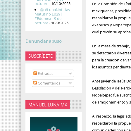
octubre
- 10/10/2025
En la Comisión de Lími
📰 #LunaNoticias
mexiquense, presidida
Matutino Ep29|
respaldaron la propue
#Edomex - 9 de
octubre
- 10/9/2025
Axapusco y Nopaltepec 
cual prevén su aproba
Denunciar abuso
En la mesa de trabajo
se detectaron diversas
SUSCRÍBETE
para la creación de va
los asuntos pendientes
Entradas
Ante Javier de Jesús 
Comentarios
Legislación y del Peri
Nopaltepec fue suscrit
de amojonamiento y señ
MANUEL LUNA MX
Al respecto, la legisla
respaldaron la propues
comunidades con una ce