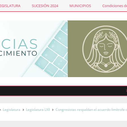
LEGISLATURA
SUCESIÓN 2024
MUNICIPIOS
Condiciones de
Sindi
Legislatura
Legislatura LXII
Congresistas respaldan el acuerdo limítrofe 