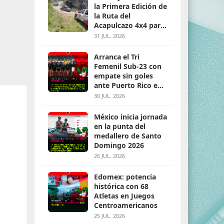
la Primera Edición de
la Ruta del
Acapulcazo 4x4 para
parejas
31 JUL. 2026
Arranca el Tri
Femenil Sub-23 con
empate sin goles
ante Puerto Rico en
Santo Domingo 2026
30 JUL. 2026
México inicia jornada
en la punta del
medallero de Santo
Domingo 2026
26 JUL. 2026
Edomex: potencia
histórica con 68
Atletas en Juegos
Centroamericanos
25 JUL. 2026