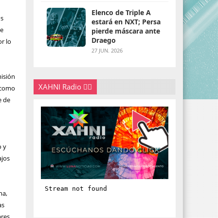
Elenco de Triple A
os
estará en NXT; Persa
de
pierde máscara ante
Draego
r lo
27 JUN. 2026
misión
XAHNI Radio 👇🏽
í como
e de
o y
ajos
na,
as
res.