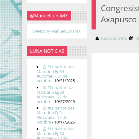
Congresis
@ManuelLunaMX
Axapusco 
Tweets by ManuelLunaMX
Redacción ML
n
LUNA NOTICIAS
📰 #LunaNoticias
Matutino Ep34|
#Edomex - 31 de
octubre
- 10/31/2025
📰 #LunaNoticias
Matutino Ep33|
#Edomex - 27 de
octubre
- 10/27/2025
📰 #LunaNoticias
Matutino Ep31|
#Edomex - 17 de
octubre
- 10/17/2025
📰 #LunaNoticias
Matutino Ep30|
#Edomex - 10 de