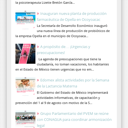
la psicoterapeuta Lizette Bretón García...
Inauguran nueva planta de producción
farmacéutica de Opella en Ocoyoacac
La Secretaría de Desarrollo Económico inauguró
una nueva línea de producción de probióticos de
la empresa Opella en el municipio de Ocoyoaca...
A propósito de… ¡Urgencias y
preocupaciones!
La agenda de preocupaciones que tiene la
ciudadanía, no toman vacaciones, los habitantes
en el Estado de México tienen urgencias que no em...
Edomex alista actividades por la Semana
de la Lactancia Materna
El Gobierno del Estado de México implementará
actividades informativas, de capacitación y
prevención del 1 al 9 de agosto con motivo de la S...
Grupo Parlamentario del PVEM se reúne
con CONAGUA para coordinar armonización
legal