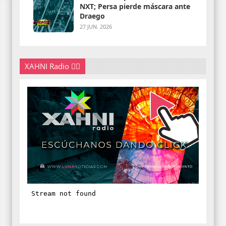
NXT; Persa pierde máscara ante
Draego
27 JUN. 2026
XAHNI Radio 👇🏽