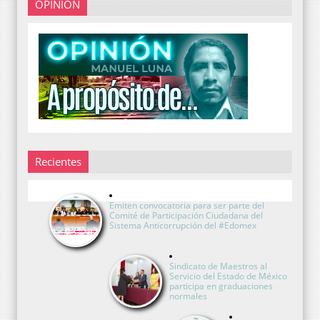
OPINIÓN
Recientes
Emiten convocatoria para ser parte del
Comité de Participación Ciudadana del
Sistema Anticorrupción del #Edomex
Sindicato de Maestros al
Servicio del Estado de México
participa en graduaciones
normales