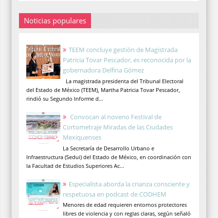
Noticias populares
TEEM concluye gestión de Magistrada
Patricia Tovar Pescador, es reconocida por la
gobernadora Delfina Gómez
La magistrada presidenta del Tribunal Electoral
del Estado de México (TEEM), Martha Patricia Tovar Pescador,
rindió su Segundo Informe d...
Convocan al noveno Festival de
Cortometraje Miradas de las Ciudades
Mexiquenses
La Secretaría de Desarrollo Urbano e
Infraestructura (Sedui) del Estado de México, en coordinación con
la Facultad de Estudios Superiores Ac...
Especialista aborda la crianza consciente y
respetuosa en podcast de CODHEM
Menores de edad requieren entornos protectores
libres de violencia y con reglas claras, según señaló