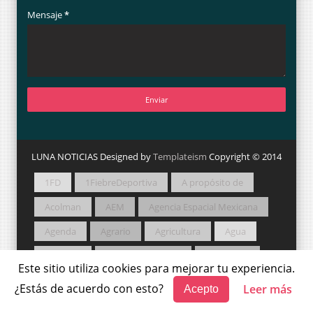
Mensaje
*
LUNA NOTICIAS Designed by
Templateism
Copyright © 2014
1FD
1FiebreDeportiva
A propósito de
Acolman
AEM
Agencia Espacial Mexicana
Agenda
Agrario
Agricultura
Agua
Amateur
Amigos Camperos
Animación
Este sitio utiliza cookies para mejorar tu experiencia.
Apertura 2021
Arqueología
Así Sucede
¿Estás de acuerdo con esto?
Leer más
Acepto
Astronomía
Atlautla
Autor en Así Sucede