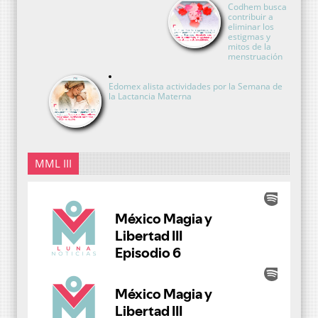
Codhem busca
contribuir a
eliminar los
estigmas y
mitos de la
menstruación
Edomex alista actividades por la Semana de
la Lactancia Materna
MML III