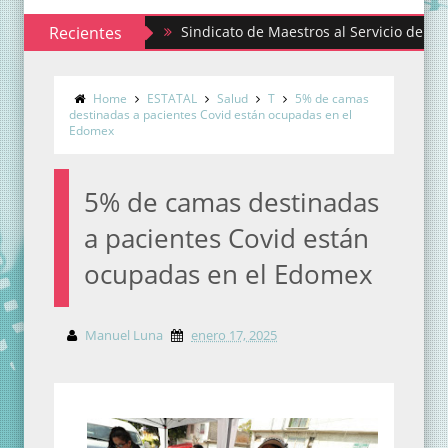
Recientes
Sindicato de Maestros al Servicio del Estado de
Home
ESTATAL
Salud
T
5% de camas
destinadas a pacientes Covid están ocupadas en el
Edomex
5% de camas destinadas
a pacientes Covid están
ocupadas en el Edomex
Manuel Luna
enero 17, 2025