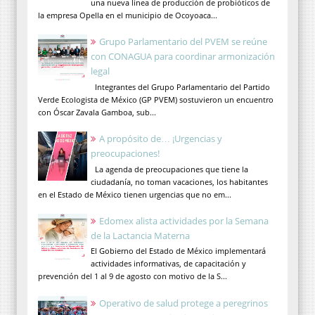
una nueva línea de producción de probióticos de
la empresa Opella en el municipio de Ocoyoaca...
Grupo Parlamentario del PVEM se reúne
con CONAGUA para coordinar armonización
legal
Integrantes del Grupo Parlamentario del Partido
Verde Ecologista de México (GP PVEM) sostuvieron un encuentro
con Óscar Zavala Gamboa, sub...
A propósito de… ¡Urgencias y
preocupaciones!
La agenda de preocupaciones que tiene la
ciudadanía, no toman vacaciones, los habitantes
en el Estado de México tienen urgencias que no em...
Edomex alista actividades por la Semana
de la Lactancia Materna
El Gobierno del Estado de México implementará
actividades informativas, de capacitación y
prevención del 1 al 9 de agosto con motivo de la S...
Operativo de salud protege a peregrinos