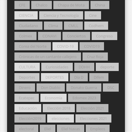
CFE
Chalco
Chapa de Mota
China
CIENCIA
Ciencia y Tecnología
Cine
Ciudadano
Clima
CMLL
Codhem
Colmex
CONAVI
Conciertos
Congreso
Corea del Norte
COVID-19
COVID19
Crónicas de un cantante callejero
Cruz Roja
CULTURA
Curiosidades
DDHH
deporte
Deportes
DEPORTES
Día D
Difem
Dinero
Don Diablo
Donato Guerra
DSC
Ecatepec
Economía
Edomex 2023
Educación
Elección 2018
Elección 2021
Elección2019
elecciones
Elecciones 2021
electoral
Eliel
Eliel Navas
Empleos