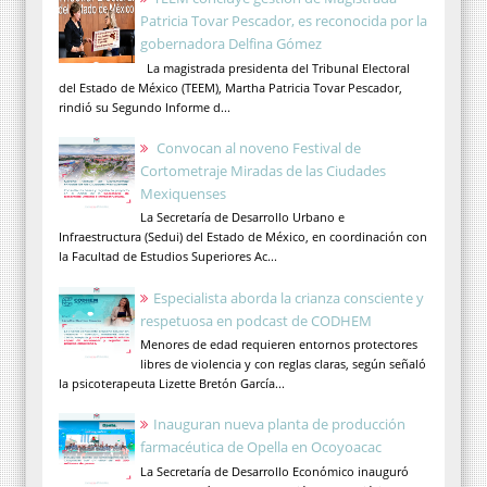
Patricia Tovar Pescador, es reconocida por la
gobernadora Delfina Gómez
La magistrada presidenta del Tribunal Electoral
del Estado de México (TEEM), Martha Patricia Tovar Pescador,
rindió su Segundo Informe d...
Convocan al noveno Festival de
Cortometraje Miradas de las Ciudades
Mexiquenses
La Secretaría de Desarrollo Urbano e
Infraestructura (Sedui) del Estado de México, en coordinación con
la Facultad de Estudios Superiores Ac...
Especialista aborda la crianza consciente y
respetuosa en podcast de CODHEM
Menores de edad requieren entornos protectores
libres de violencia y con reglas claras, según señaló
la psicoterapeuta Lizette Bretón García...
Inauguran nueva planta de producción
farmacéutica de Opella en Ocoyoacac
La Secretaría de Desarrollo Económico inauguró