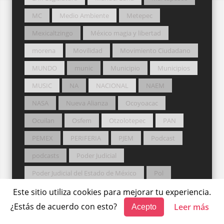
MC
Medio Ambiente
Metepec
Mexicaltzingo
México magia y libertad
morena
Movilidad
Movimiento Ciudadano
MUNDO
munic
Municipio
Municipios
MUSIC
NA
NACIONAL
NAEM
NASA
Nueva Alianza
Ocoyoacac
Ocuilan
Osfem
Otzolotepec
PAN
PEMEX
PERIFERIA
PJEM
Podcast
podcasts
Poder Judicial
Poder Judicial del Estado de México
Pol
Política
Potros Salvajes
PRD
Este sitio utiliza cookies para mejorar tu experiencia.
¿Estás de acuerdo con esto?
Leer más
Acepto
Premio Nobel
PRI
Probosque