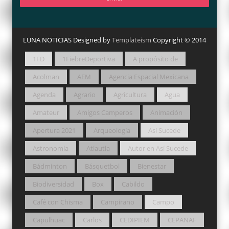
LUNA NOTICIAS Designed by
Templateism
Copyright © 2014
1FD
1FiebreDeportiva
A propósito de
Acolman
AEM
Agencia Espacial Mexicana
Agenda
Agrario
Agricultura
Agua
Amateur
Amigos Camperos
Animación
Apertura 2021
Arqueología
Así Sucede
Astronomía
Atlautla
Autor en Así Sucede
Bádminton
Básquetbol
Bienestar
Biodiversidad
Box
Cabildo
Café con Chisma
Campirano
Campo
Capulhuac
Carlos
CEDIPIEM
CEPANAF