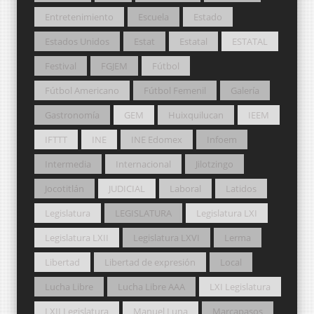
Entretenimiento
Escuela
Estado
Estados Unidos
Estat
Estatal
ESTATAL
Festival
FGJEM
Fútbol
Fútbol Americano
Fútbol Femenil
Galería
Gastronomía
GEM
Huixquilucan
IEEM
IFTTT
INE
INE Edomex
Infoem
Intermedia
Internacional
Jilotzingo
Jocotitlán
JUDICIAL
Laboral
Latidos
Legislatura
LEGISLATURA
Legislatura LXI
Legislatura LXII
Legislatura LXVI
Lerma
Libertad
Libertad de expresión
Local
Lucha Libre
Lucha Libre AAA
LXI Legislatura
LXII Legislatura
Manuel Luna
Marcapasos